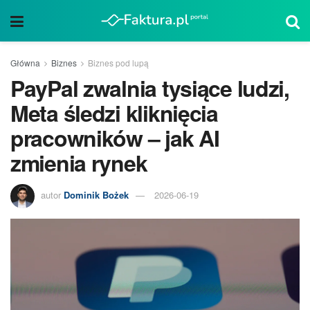
Główna
Biznes
Biznes pod lupą
PayPal zwalnia tysiące ludzi,
Meta śledzi kliknięcia
pracowników – jak AI
zmienia rynek
autor
Dominik Bożek
2026-06-19