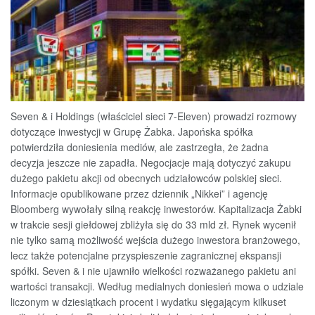
Seven & i Holdings (właściciel sieci 7-Eleven) prowadzi rozmowy
dotyczące inwestycji w Grupę Żabka. Japońska spółka
potwierdziła doniesienia mediów, ale zastrzegła, że żadna
decyzja jeszcze nie zapadła. Negocjacje mają dotyczyć zakupu
dużego pakietu akcji od obecnych udziałowców polskiej sieci.
Informacje opublikowane przez dziennik „Nikkei” i agencję
Bloomberg wywołały silną reakcję inwestorów. Kapitalizacja Żabki
w trakcie sesji giełdowej zbliżyła się do 33 mld zł. Rynek wycenił
nie tylko samą możliwość wejścia dużego inwestora branżowego,
lecz także potencjalne przyspieszenie zagranicznej ekspansji
spółki. Seven & i nie ujawniło wielkości rozważanego pakietu ani
wartości transakcji. Według medialnych doniesień mowa o udziale
liczonym w dziesiątkach procent i wydatku sięgającym kilkuset