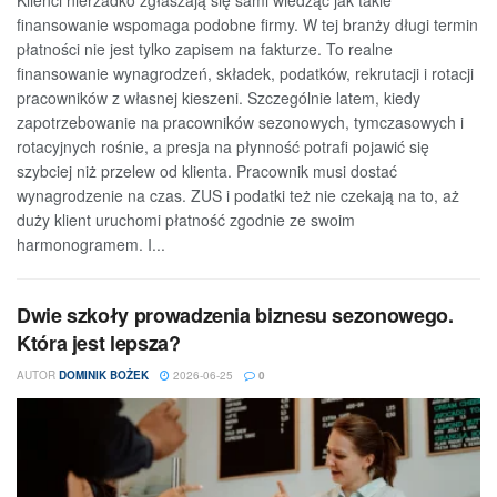
Klienci nierzadko zgłaszają się sami wiedząc jak takie
finansowanie wspomaga podobne firmy. W tej branży długi termin
płatności nie jest tylko zapisem na fakturze. To realne
finansowanie wynagrodzeń, składek, podatków, rekrutacji i rotacji
pracowników z własnej kieszeni. Szczególnie latem, kiedy
zapotrzebowanie na pracowników sezonowych, tymczasowych i
rotacyjnych rośnie, a presja na płynność potrafi pojawić się
szybciej niż przelew od klienta. Pracownik musi dostać
wynagrodzenie na czas. ZUS i podatki też nie czekają na to, aż
duży klient uruchomi płatność zgodnie ze swoim
harmonogramem. I...
Dwie szkoły prowadzenia biznesu sezonowego.
Która jest lepsza?
AUTOR
DOMINIK BOŻEK
2026-06-25
0