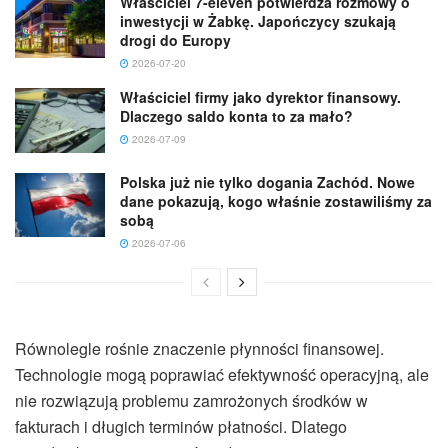
Właściciel 7-eleven potwierdza rozmowy o
inwestycji w Żabkę. Japończycy szukają
drogi do Europy
2026-07-20
Właściciel firmy jako dyrektor finansowy.
Dlaczego saldo konta to za mało?
2026-07-09
Polska już nie tylko dogania Zachód. Nowe
dane pokazują, kogo właśnie zostawiliśmy za
sobą
2026-07-06
Równolegle rośnie znaczenie płynności finansowej.
Technologie mogą poprawiać efektywność operacyjną, ale
nie rozwiązują problemu zamrożonych środków w
fakturach i długich terminów płatności. Dlatego