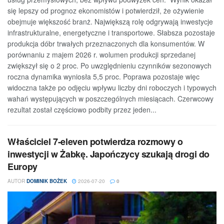
się lepszy od prognoz ekonomistów i potwierdził, że ożywienie
obejmuje większość branż. Największą rolę odgrywają inwestycje
infrastrukturalne, energetyczne i transportowe. Słabsza pozostaje
produkcja dóbr trwałych przeznaczonych dla konsumentów. W
porównaniu z majem 2026 r. wolumen produkcji sprzedanej
zwiększył się o 2 proc. Po uwzględnieniu czynników sezonowych
roczna dynamika wyniosła 5,5 proc. Poprawa pozostaje więc
widoczna także po odjęciu wpływu liczby dni roboczych i typowych
wahań występujących w poszczególnych miesiącach. Czerwcowy
rezultat został częściowo podbity przez jeden...
Właściciel 7-eleven potwierdza rozmowy o
inwestycji w Żabkę. Japończycy szukają drogi do
Europy
AUTOR
DOMINIK BOŻEK
2026-07-20
0