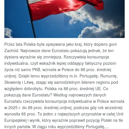
Przez lata Polska była opisywana jako kraj, który dopiero goni
Zachód. Najnowsze dane Eurostatu pokazują jednak, że ten
dystans wyraźnie się zmniejsza. Rzeczywista konsumpcja
indywidualna, czyli wskaźnik lepiej oddający faktyczny poziom
życia niż samo PKB, wzrosła w Polsce do 88 proc. średniej
unijnej. Dzięki temu wyprzedziliśmy m.in. Portugalię, Rumunię,
Słowenię i Litwę, stając się samodzielnym liderem regionu pod
względem dobrobytu. Polska na 88 proc. średniej UE. Co
pokazują dane Eurostatu? Według najnowszych danych
Eurostatu rzeczywista konsumpcja indywidualna w Polsce wzrosła
w 2025 r. do 88 proc. średniej unijnej, podczas gdy rok wcześniej
wynosiła 85 proc. To jeden z najwyższych przyrostów w całej Unii
Europejskiej i wynik, który wyraźnie poprawił pozycję Polski na tle
innych państw. W ciągu roku wyprzedziliśmy Portugalię,...