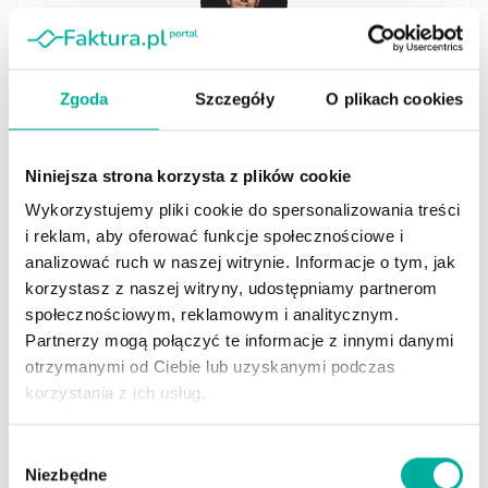
Dominik Bożek
Zgoda
Szczegóły
O plikach cookies
Autor kilkudziesięciu artykułów o tematyce biznesowej w
branżowych mediach. Od lat realizuje misję edukowania
przedsiębiorców ws. skutecznego korzystania z
Niniejsza strona korzysta z plików cookie
faktoringu poprzez tworzenie i dystrybuowanie treści.
Absolwent Politechniki Warszawskiej, gdzie uzyskał tytuł
Wykorzystujemy pliki cookie do spersonalizowania treści
magistra Administracji ze specjalizacją Finanse i
i reklam, aby oferować funkcje społecznościowe i
Bankowość. Redaktor naczelny biznesowego serwisu
analizować ruch w naszej witrynie. Informacje o tym, jak
portal.faktura.pl.
korzystasz z naszej witryny, udostępniamy partnerom
społecznościowym, reklamowym i analitycznym.
Partnerzy mogą połączyć te informacje z innymi danymi
otrzymanymi od Ciebie lub uzyskanymi podczas
korzystania z ich usług.
Podobne
Wpisy
Wybór
Niezbędne
zgody