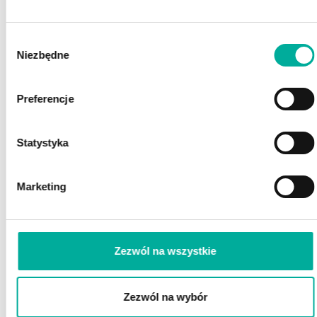
POSZUKUJESZ FINANSOWANIA?
Wybór
POROZMAWIAJ Z EKSPERTEM
Niezbędne
Z EFAKTOR!
zgody
Preferencje
Statystyka
Marketing
Zaznacz wszystkie
Wyrażam zgodę na przetwarzanie przez eFaktor S.A. moich danych osobowych
(rozwiń)
Zezwól na wszystkie
Wyrażam zgodę na wykorzystywanie przez eFaktor S.A. telekomunikacyjnych urządzeń
końcowych
(rozwiń)
Wyrażam zgodę na otrzymywanie informacji handlowych drogą elektroniczną
(rozwiń)
Zezwól na wybór
ZAMÓW ROZMOWĘ