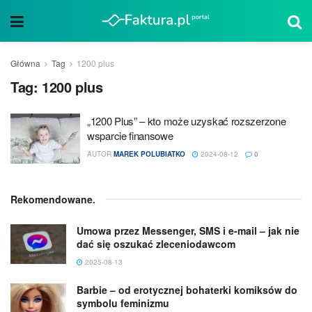
Główna
Tag
1200 plus
Tag:
1200 plus
„1200 Plus” – kto może uzyskać rozszerzone
wsparcie finansowe
AUTOR
MAREK POLUBIATKO
2024-08-12
0
Rekomendowane
.
Umowa przez Messenger, SMS i e-mail – jak nie
dać się oszukać zleceniodawcom
2025-08-13
Barbie – od erotycznej bohaterki komiksów do
symbolu feminizmu