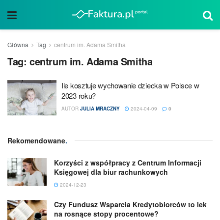
Główna
Tag
centrum im. Adama Smitha
Tag:
centrum im. Adama Smitha
Ile kosztuje wychowanie dziecka w Polsce w
2023 roku?
AUTOR
JULIA MRACZNY
2024-04-09
0
Rekomendowane
.
Korzyści z współpracy z Centrum Informacji
Księgowej dla biur rachunkowych
2024-12-23
Czy Fundusz Wsparcia Kredytobiorców to lek
na rosnące stopy procentowe?