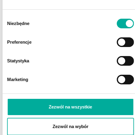
POSZUKUJESZ FINANSOWANIA?
Wybór
POROZMAWIAJ Z EKSPERTEM
Niezbędne
Z EFAKTOR!
zgody
Preferencje
Statystyka
Marketing
Zaznacz wszystkie
Wyrażam zgodę na przetwarzanie przez eFaktor S.A. moich danych osobowych
(rozwiń)
Zezwól na wszystkie
Wyrażam zgodę na wykorzystywanie przez eFaktor S.A. telekomunikacyjnych urządzeń
końcowych
(rozwiń)
Wyrażam zgodę na otrzymywanie informacji handlowych drogą elektroniczną
(rozwiń)
Zezwól na wybór
ZAMÓW ROZMOWĘ