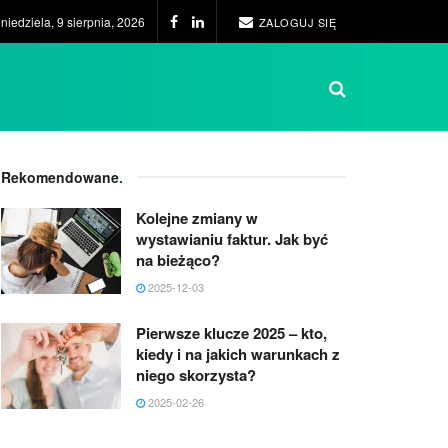
niedziela, 9 sierpnia, 2026
ZALOGUJ SIĘ
Rekomendowane
.
Kolejne zmiany w
wystawianiu faktur. Jak być
na bieżąco?
2025-12-03
Pierwsze klucze 2025 – kto,
kiedy i na jakich warunkach z
niego skorzysta?
2025-02-26