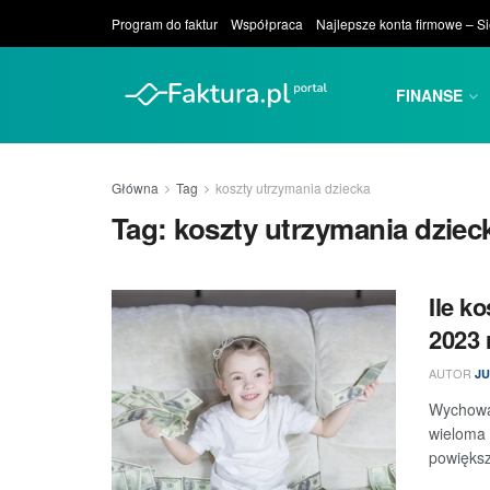
Program do faktur
Współpraca
Najlepsze konta firmowe – S
FINANSE
Główna
Tag
koszty utrzymania dziecka
Tag:
koszty utrzymania dziec
Ile k
2023 
AUTOR
JU
Wychowan
wieloma 
powiększ