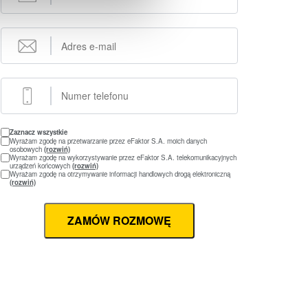
Zaznacz wszystkie
Wyrażam zgodę na przetwarzanie przez eFaktor S.A. moich danych
osobowych
(rozwiń)
Wyrażam zgodę na wykorzystywanie przez eFaktor S.A. telekomunikacyjnych
urządzeń końcowych
(rozwiń)
Wyrażam zgodę na otrzymywanie informacji handlowych drogą elektroniczną
(rozwiń)
ZAMÓW ROZMOWĘ