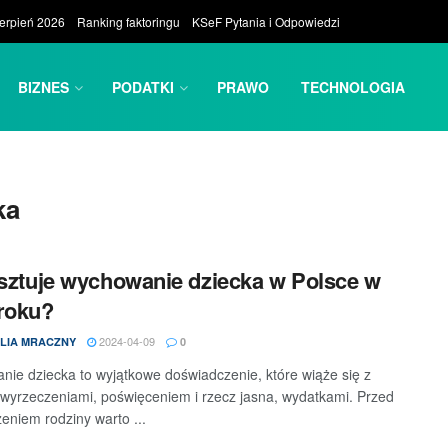
ierpień 2026
Ranking faktoringu
KSeF Pytania i Odpowiedzi
BIZNES
PODATKI
PRAWO
TECHNOLOGIA
ka
osztuje wychowanie dziecka w Polsce w
roku?
2024-04-09
LIA MRACZNY
0
ie dziecka to wyjątkowe doświadczenie, które wiąże się z
wyrzeczeniami, poświęceniem i rzecz jasna, wydatkami. Przed
eniem rodziny warto ...