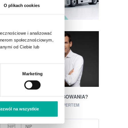
O plikach cookies
ołecznościowe i analizować
artnerom społecznościowym,
anymi od Ciebie lub
Marketing
POSZUKUJESZ FINANSOWANIA?
POROZMAWIAJ Z EKSPERTEM
ezwól na wszystkie
Z EFAKTOR!