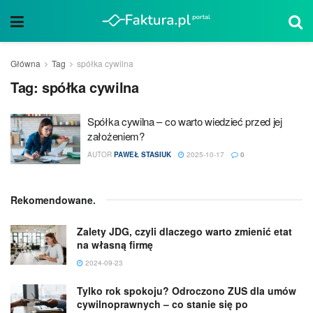
Główna
Tag
spółka cywilna
Tag:
spółka cywilna
Spółka cywilna – co warto wiedzieć przed jej
założeniem?
AUTOR
PAWEŁ STASIUK
2025-10-17
0
Rekomendowane
.
Zalety JDG, czyli dlaczego warto zmienić etat
na własną firmę
2024-09-23
Tylko rok spokoju? Odroczono ZUS dla umów
cywilnoprawnych – co stanie się po