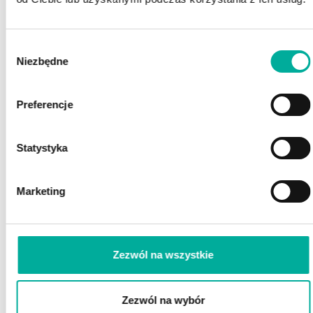
POSZUKUJESZ FINANSOWANIA?
Wybór
POROZMAWIAJ Z EKSPERTEM
Niezbędne
zgody
Z EFAKTOR!
Preferencje
Statystyka
Marketing
Zaznacz wszystkie
Zezwól na wszystkie
Wyrażam zgodę na przetwarzanie przez eFaktor S.A. moich danych osobowych
(rozwiń)
Wyrażam zgodę na wykorzystywanie przez eFaktor S.A. telekomunikacyjnych urządzeń
końcowych
(rozwiń)
Wyrażam zgodę na otrzymywanie informacji handlowych drogą elektroniczną
(rozwiń)
Zezwól na wybór