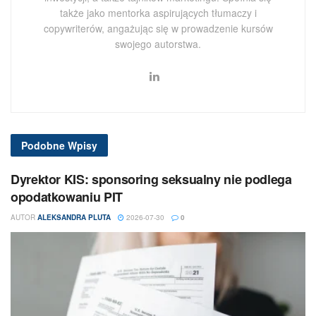
także jako mentorka aspirujących tłumaczy i
copywriterów, angażując się w prowadzenie kursów
swojego autorstwa.
Podobne
Wpisy
Dyrektor KIS: sponsoring seksualny nie podlega
opodatkowaniu PIT
AUTOR
ALEKSANDRA PLUTA
2026-07-30
0