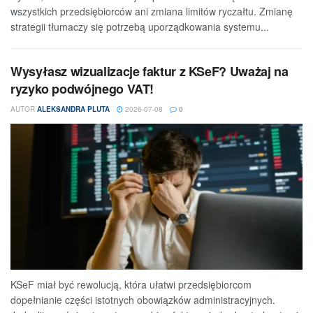
wszystkich przedsiębiorców ani zmiana limitów ryczałtu. Zmianę
strategii tłumaczy się potrzebą uporządkowania systemu...
Wysyłasz wizualizacje faktur z KSeF? Uważaj na
ryzyko podwójnego VAT!
AUTOR
ALEKSANDRA PLUTA
2026-07-08
0
KSeF miał być rewolucją, która ułatwi przedsiębiorcom
dopełnianie części istotnych obowiązków administracyjnych.