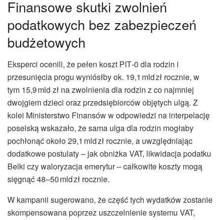
Finansowe skutki zwolnień
podatkowych bez zabezpieczeń
budżetowych
Eksperci ocenili, że pełen koszt PIT‑0 dla rodzin i
przesunięcia progu wyniósłby ok. 19,1 mld zł rocznie, w
tym 15,9 mld zł na zwolnienia dla rodzin z co najmniej
dwojgiem dzieci oraz przedsiębiorców objętych ulgą. Z
kolei Ministerstwo Finansów w odpowiedzi na interpelację
poselską wskazało, że sama ulga dla rodzin mogłaby
pochłonąć około 29,1 mld zł rocznie, a uwzględniając
dodatkowe postulaty – jak obniżka VAT, likwidacja podatku
Belki czy waloryzacja emerytur – całkowite koszty mogą
sięgnąć 48–50 mld zł rocznie.
W kampanii sugerowano, że część tych wydatków zostanie
skompensowana poprzez uszczelnienie systemu VAT,