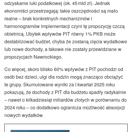
odzyskanie luki podatkowej (ok. 45 mld zł). Jednak
ekonomiści przestrzegają: takie oszczędności są mało
realne – brak konkretnych mechanizmów i
harmonogramów implementacji czyni tę propozycję czczą
obietnicą. Ubytek wpływów PIT równy 1% PKB może
destablizować budżet, chyba że zostaną cięcia wydatkowe
lub nowe dochody, a takowe nie zostały przewidziane w
propozycjach Nawrockiego.
Co więcej, skoro blisko 60% wpływów z PIT pochodzi od
osób bez dzieci, ulgi dla rodzin mogą znacząco obciążyć
te grupy. Skumulowane wyniki za I kwartał 2025 roku
pokazują, że dochody z PIT dla budżetu spadły radykalnie
– nawet o kilkadziesiąt miliardów złotych w porównaniu do
2024 roku – co dodatkowo ogranicza możliwość absorpcji
nowych wydatków.