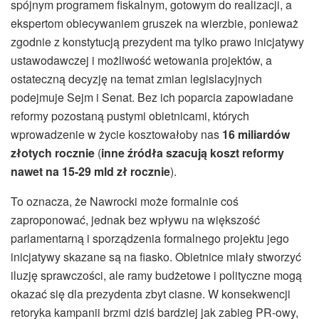
spójnym programem fiskalnym, gotowym do realizacji, a
ekspertom obiecywaniem gruszek na wierzbie, ponieważ
zgodnie z konstytucją prezydent ma tylko prawo inicjatywy
ustawodawczej i możliwość wetowania projektów, a
ostateczną decyzję na temat zmian legislacyjnych
podejmuje Sejm i Senat. Bez ich poparcia zapowiadane
reformy pozostaną pustymi obietnicami, których
wprowadzenie w życie kosztowałoby nas
16 miliardów
złotych rocznie
(
inne źródła szacują koszt reformy
nawet na 15-29 mld zł rocznie
).
To oznacza, że Nawrocki może formalnie coś
zaproponować, jednak bez wpływu na większość
parlamentarną i sporządzenia formalnego projektu jego
inicjatywy skazane są na fiasko. Obietnice miały stworzyć
iluzję sprawczości, ale ramy budżetowe i polityczne mogą
okazać się dla prezydenta zbyt ciasne. W konsekwencji
retoryka kampanii brzmi dziś bardziej jak zabieg PR‑owy,