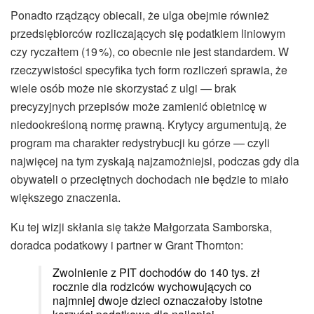
Ponadto rządzący obiecali, że ulga obejmie również
przedsiębiorców rozliczających się podatkiem liniowym
czy ryczałtem (19 %), co obecnie nie jest standardem. W
rzeczywistości specyfika tych form rozliczeń sprawia, że
wiele osób może nie skorzystać z ulgi — brak
precyzyjnych przepisów może zamienić obietnicę w
niedookreśloną normę prawną. Krytycy argumentują, że
program ma charakter redystrybucji ku górze — czyli
najwięcej na tym zyskają najzamożniejsi, podczas gdy dla
obywateli o przeciętnych dochodach nie będzie to miało
większego znaczenia.
Ku tej wizji skłania się także Małgorzata Samborska,
doradca podatkowy i partner w Grant Thornton:
Zwolnienie z PIT dochodów do 140 tys. zł
rocznie dla rodziców wychowujących co
najmniej dwoje dzieci oznaczałoby istotne