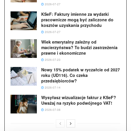
2026-07-27
KSeF: Faktury imienne za wydatki
pracownicze mogą być zaliczone do
kosztów uzyskania przychodu
2026-07-27
Wiek emerytalny zależny od
macierzyństwa? To budzi zastrzeżenia
prawne i ekonomiczne
2026-07-23
Nowy 15% podatek w ryczałcie od 2027
roku (UD116). Co czeka
przedsiębiorców?
2026-07-14
Wysyłasz wizualizacje faktur z KSeF?
Uważaj na ryzyko podwójnego VAT!
2026-07-08