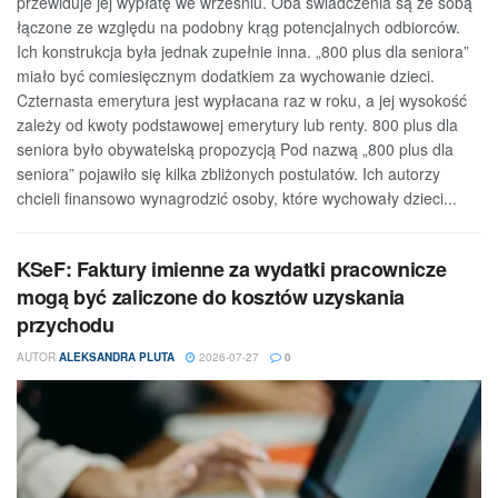
przewiduje jej wypłatę we wrześniu. Oba świadczenia są ze sobą
łączone ze względu na podobny krąg potencjalnych odbiorców.
Ich konstrukcja była jednak zupełnie inna. „800 plus dla seniora”
miało być comiesięcznym dodatkiem za wychowanie dzieci.
Czternasta emerytura jest wypłacana raz w roku, a jej wysokość
zależy od kwoty podstawowej emerytury lub renty. 800 plus dla
seniora było obywatelską propozycją Pod nazwą „800 plus dla
seniora” pojawiło się kilka zbliżonych postulatów. Ich autorzy
chcieli finansowo wynagrodzić osoby, które wychowały dzieci...
KSeF: Faktury imienne za wydatki pracownicze
mogą być zaliczone do kosztów uzyskania
przychodu
AUTOR
ALEKSANDRA PLUTA
2026-07-27
0