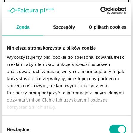
Według raportu PARP, aż
33% przedsiębiorców
MŚP
wskazuje pogorszenie płynności jako
największe zagrożenie dla dalszego działania firmy.
Zgoda
Szczegóły
O plikach cookies
To sygnał, że takie wpadki, jak w przypadku MC
Donald’s, mogą być bardzo kosztowne i mieć realny
Niniejsza strona korzysta z plików cookie
wpływ cash flow. Czy znasz narzędzi finansowe,
Wykorzystujemy pliki cookie do spersonalizowania treści
które mogą pomóc w utrzymaniu płynność firmy, bez
i reklam, aby oferować funkcje społecznościowe i
obciążania jej zdolności kredytowej?
analizować ruch w naszej witrynie. Informacje o tym, jak
korzystasz z naszej witryny, udostępniamy partnerom
Dowiedz się więcej
społecznościowym, reklamowym i analitycznym.
Partnerzy mogą połączyć te informacje z innymi danymi
otrzymanymi od Ciebie lub uzyskanymi podczas
korzystania z ich usług.
Szanse realizacji — kampania, nie
reforma
Wybór
Niezbędne
zgody