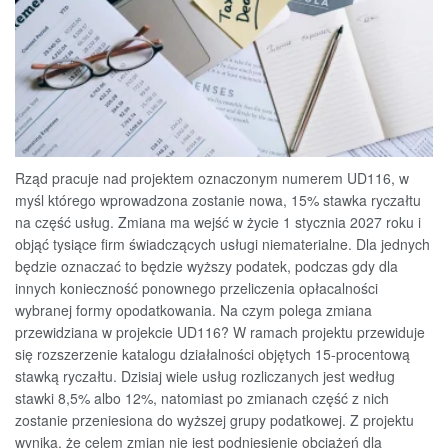
Rząd pracuje nad projektem oznaczonym numerem UD116, w
myśl którego wprowadzona zostanie nowa, 15% stawka ryczałtu
na część usług. Zmiana ma wejść w życie 1 stycznia 2027 roku i
objąć tysiące firm świadczących usługi niematerialne. Dla jednych
będzie oznaczać to będzie wyższy podatek, podczas gdy dla
innych konieczność ponownego przeliczenia opłacalności
wybranej formy opodatkowania. Na czym polega zmiana
przewidziana w projekcie UD116? W ramach projektu przewiduje
się rozszerzenie katalogu działalności objętych 15-procentową
stawką ryczałtu. Dzisiaj wiele usług rozliczanych jest według
stawki 8,5% albo 12%, natomiast po zmianach część z nich
zostanie przeniesiona do wyższej grupy podatkowej. Z projektu
wynika, że celem zmian nie jest podniesienie obciążeń dla