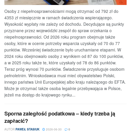
Osoby z niepełnosprawnościami mogą otrzymać od 792 zł do
4353 zł miesięcznie w ramach świadczenia wspierającego.
Wysokość wypłaty nie zależy od dochodu. Decydujące są punkty
przyznane przez wojewódzki zespół do spraw orzekania o
niepełnosprawności. Od 2026 roku program obejmuje także
osoby, które w ocenie potrzeby wsparcia uzyskały od 70 do 77
punktów. Wcześniej świadczenie było uruchamiane etapami. W
2024 roku obejmowało osoby z wynikiem od 87 do 100 punktów,
a w 2025 roku także te, które uzyskały od 78 do 86 punktów.
Teraz próg wynosi 70 punktów. Świadczenie przysługuje osobom
pełnoletnim. Wnioskodawca musi mieć obywatelstwo Polski,
innego państwa Unii Europejskiej albo kraju należącego do EFTA.
Może je otrzymać także osoba legalnie przebywająca w Polsce,
jeżeli ma dostęp do krajowego rynku...
Sporna zaległość podatkowa – kiedy trzeba ją
zapłacić?
AUTOR
PAWEŁ STASIUK
2026-06-30
0