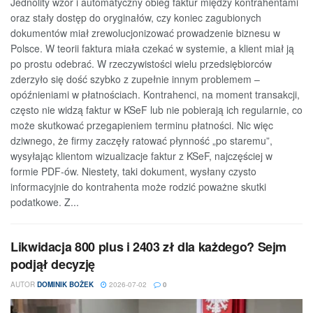
Jednolity wzór i automatyczny obieg faktur między kontrahentami
oraz stały dostęp do oryginałów, czy koniec zagubionych
dokumentów miał zrewolucjonizować prowadzenie biznesu w
Polsce. W teorii faktura miała czekać w systemie, a klient miał ją
po prostu odebrać. W rzeczywistości wielu przedsiębiorców
zderzyło się dość szybko z zupełnie innym problemem –
opóźnieniami w płatnościach. Kontrahenci, na moment transakcji,
często nie widzą faktur w KSeF lub nie pobierają ich regularnie, co
może skutkować przegapieniem terminu płatności. Nic więc
dziwnego, że firmy zaczęły ratować płynność „po staremu”,
wysyłając klientom wizualizacje faktur z KSeF, najczęściej w
formie PDF-ów. Niestety, taki dokument, wysłany czysto
informacyjnie do kontrahenta może rodzić poważne skutki
podatkowe. Z...
Likwidacja 800 plus i 2403 zł dla każdego? Sejm
podjął decyzję
AUTOR
DOMINIK BOŻEK
2026-07-02
0