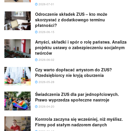
2026-07-01
Odroczenie składek ZUS – kto może
skorzystać z dodatkowego terminu
płatności?
2026-06-15
Artyści, składki i spór o rolę państwa. Analiza
projektu ustawy o zabezpieczeniu socjalnym
twórców
2026-06-02
Czy warto dopłacać artystom do ZUS?
Przedsiębiorcy nie kryją oburzenia
2026-05-28
Świadczenia ZUS dla par jednopłciowych.
Prawo wyprzedza społeczne nastroje
2026-04-20
Kontrola zaczyna się wcześniej, niż myślisz.
Firmy pod stałym nadzorem danych