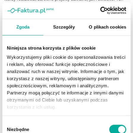
model był europejską normą, ponieważ kultura uchodziła za
nieodzowny element...
Zgoda
Szczegóły
O plikach cookies
Czy warto dopłacać artystom do ZUS?
Przedsiębiorcy nie kryją oburzenia
AUTOR
MAGDALENA GROCHOCKA
2026-05-28
0
Niniejsza strona korzysta z plików cookie
Wykorzystujemy pliki cookie do spersonalizowania treści
i reklam, aby oferować funkcje społecznościowe i
analizować ruch w naszej witrynie. Informacje o tym, jak
korzystasz z naszej witryny, udostępniamy partnerom
społecznościowym, reklamowym i analitycznym.
Partnerzy mogą połączyć te informacje z innymi danymi
otrzymanymi od Ciebie lub uzyskanymi podczas
korzystania z ich usług.
Jeszcze kilka lat temu dopłaty do ZUS dla wybranych grup
Wybór
zawodowych wydawały się politycznie nie do przeprowadzenia.
Niezbędne
zgody