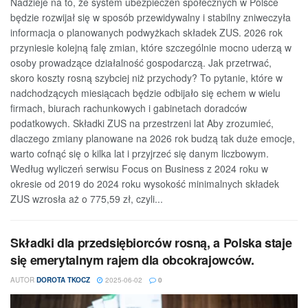
Nadzieje na to, że system ubezpieczeń społecznych w Polsce
będzie rozwijał się w sposób przewidywalny i stabilny zniweczyła
informacja o planowanych podwyżkach składek ZUS. 2026 rok
przyniesie kolejną falę zmian, które szczególnie mocno uderzą w
osoby prowadzące działalność gospodarczą. Jak przetrwać,
skoro koszty rosną szybciej niż przychody? To pytanie, które w
nadchodzących miesiącach będzie odbijało się echem w wielu
firmach, biurach rachunkowych i gabinetach doradców
podatkowych. Składki ZUS na przestrzeni lat Aby zrozumieć,
dlaczego zmiany planowane na 2026 rok budzą tak duże emocje,
warto cofnąć się o kilka lat i przyjrzeć się danym liczbowym.
Według wyliczeń serwisu Focus on Business z 2024 roku w
okresie od 2019 do 2024 roku wysokość minimalnych składek
ZUS wzrosła aż o 775,59 zł, czyli...
Składki dla przedsiębiorców rosną, a Polska staje
się emerytalnym rajem dla obcokrajowców.
AUTOR
DOROTA TKOCZ
2025-06-02
0