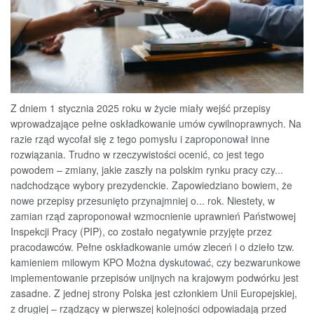
Z dniem 1 stycznia 2025 roku w życie miały wejść przepisy
wprowadzające pełne oskładkowanie umów cywilnoprawnych. Na
razie rząd wycofał się z tego pomysłu i zaproponował inne
rozwiązania. Trudno w rzeczywistości ocenić, co jest tego
powodem – zmiany, jakie zaszły na polskim rynku pracy czy...
nadchodzące wybory prezydenckie. Zapowiedziano bowiem, że
nowe przepisy przesunięto przynajmniej o... rok. Niestety, w
zamian rząd zaproponował wzmocnienie uprawnień Państwowej
Inspekcji Pracy (PIP), co zostało negatywnie przyjęte przez
pracodawców. Pełne oskładkowanie umów zleceń i o dzieło tzw.
kamieniem milowym KPO Można dyskutować, czy bezwarunkowe
implementowanie przepisów unijnych na krajowym podwórku jest
zasadne. Z jednej strony Polska jest członkiem Unii Europejskiej,
z drugiej – rządzący w pierwszej kolejności odpowiadają przed