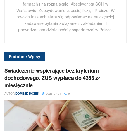
formach i na różną skalę. Absolwentka SGH w
Warszawie. Zdecydowanie częściej liczy, niż pisze. W
swoich tekstach stara się odpowiadać na najczęściej
zadawane pytania związane z zakładaniem i
prowadzeniem działalności gospodarczej w Polsce.
Podobne
Wpisy
Świadczenie wspierające bez kryterium
dochodowego. ZUS wypłaca do 4353 zł
miesięcznie
AUTOR
DOMINIK BOŻEK
2026-07-01
0