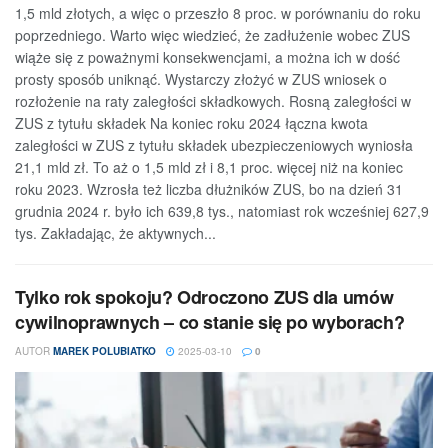
1,5 mld złotych, a więc o przeszło 8 proc. w porównaniu do roku
poprzedniego. Warto więc wiedzieć, że zadłużenie wobec ZUS
wiąże się z poważnymi konsekwencjami, a można ich w dość
prosty sposób uniknąć. Wystarczy złożyć w ZUS wniosek o
rozłożenie na raty zaległości składkowych. Rosną zaległości w
ZUS z tytułu składek Na koniec roku 2024 łączna kwota
zaległości w ZUS z tytułu składek ubezpieczeniowych wyniosła
21,1 mld zł. To aż o 1,5 mld zł i 8,1 proc. więcej niż na koniec
roku 2023. Wzrosła też liczba dłużników ZUS, bo na dzień 31
grudnia 2024 r. było ich 639,8 tys., natomiast rok wcześniej 627,9
tys. Zakładając, że aktywnych...
Tylko rok spokoju? Odroczono ZUS dla umów
cywilnoprawnych – co stanie się po wyborach?
AUTOR
MAREK POLUBIATKO
2025-03-10
0