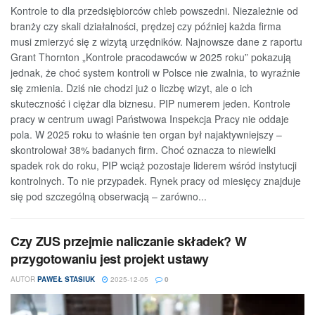
Kontrole to dla przedsiębiorców chleb powszedni. Niezależnie od
branży czy skali działalności, prędzej czy później każda firma
musi zmierzyć się z wizytą urzędników. Najnowsze dane z raportu
Grant Thornton „Kontrole pracodawców w 2025 roku” pokazują
jednak, że choć system kontroli w Polsce nie zwalnia, to wyraźnie
się zmienia. Dziś nie chodzi już o liczbę wizyt, ale o ich
skuteczność i ciężar dla biznesu. PIP numerem jeden. Kontrole
pracy w centrum uwagi Państwowa Inspekcja Pracy nie oddaje
pola. W 2025 roku to właśnie ten organ był najaktywniejszy –
skontrolował 38% badanych firm. Choć oznacza to niewielki
spadek rok do roku, PIP wciąż pozostaje liderem wśród instytucji
kontrolnych. To nie przypadek. Rynek pracy od miesięcy znajduje
się pod szczególną obserwacją – zarówno...
Czy ZUS przejmie naliczanie składek? W
przygotowaniu jest projekt ustawy
AUTOR
PAWEŁ STASIUK
2025-12-05
0