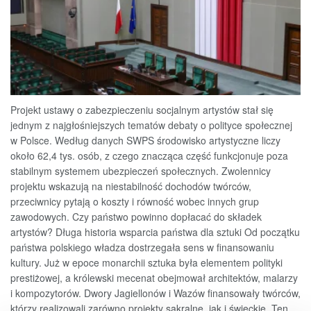
Projekt ustawy o zabezpieczeniu socjalnym artystów stał się
jednym z najgłośniejszych tematów debaty o polityce społecznej
w Polsce. Według danych SWPS środowisko artystyczne liczy
około 62,4 tys. osób, z czego znacząca część funkcjonuje poza
stabilnym systemem ubezpieczeń społecznych. Zwolennicy
projektu wskazują na niestabilność dochodów twórców,
przeciwnicy pytają o koszty i równość wobec innych grup
zawodowych. Czy państwo powinno dopłacać do składek
artystów? Długa historia wsparcia państwa dla sztuki Od początku
państwa polskiego władza dostrzegała sens w finansowaniu
kultury. Już w epoce monarchii sztuka była elementem polityki
prestiżowej, a królewski mecenat obejmował architektów, malarzy
i kompozytorów. Dwory Jagiellonów i Wazów finansowały twórców,
którzy realizowali zarówno projekty sakralne, jak i świeckie. Ten