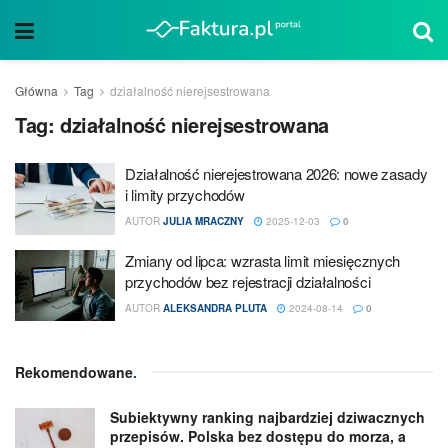
Główna
Tag
działalność nierejsestrowana
Tag:
działalność nierejsestrowana
Działalność nierejestrowana 2026: nowe zasady
i limity przychodów
AUTOR
JULIA MRACZNY
2025-12-03
0
Zmiany od lipca: wzrasta limit miesięcznych
przychodów bez rejestracji działalności
AUTOR
ALEKSANDRA PLUTA
2024-08-14
0
Rekomendowane
.
Subiektywny ranking najbardziej dziwacznych
przepisów. Polska bez dostępu do morza, a