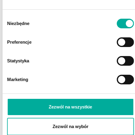
POSZUKUJESZ FINANSOWANIA?
Wybór
POROZMAWIAJ Z EKSPERTEM
Niezbędne
Z EFAKTOR!
zgody
Preferencje
Statystyka
Marketing
Zaznacz wszystkie
Wyrażam zgodę na przetwarzanie przez eFaktor S.A. moich danych osobowych
(rozwiń)
Zezwól na wszystkie
Wyrażam zgodę na wykorzystywanie przez eFaktor S.A. telekomunikacyjnych urządzeń
końcowych
(rozwiń)
Wyrażam zgodę na otrzymywanie informacji handlowych drogą elektroniczną
(rozwiń)
Zezwól na wybór
ZAMÓW ROZMOWĘ