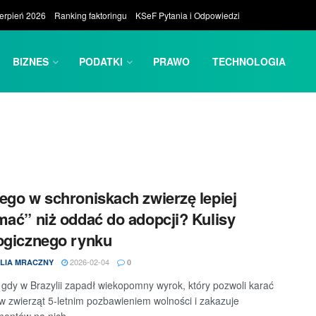
ierpień 2026
Ranking faktoringu
KSeF Pytania i Odpowiedzi
BIZNES
PODATKI
PRAWO
TECHNOLOGIA
ego w schroniskach zwierzę lepiej
mać” niż oddać do adopcji? Kulisy
ogicznego rynku
2026-02-04
LIA MRACZNY
0
gdy w Brazylii zapadł wiekopomny wyrok, który pozwoli karać
 zwierząt 5-letnim pozbawieniem wolności i zakazuje