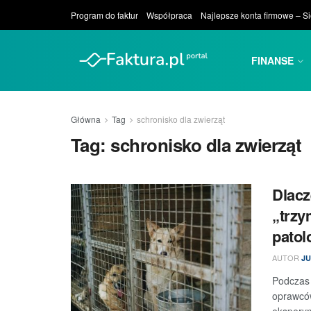
Program do faktur
Współpraca
Najlepsze konta firmowe – S
FINANSE
Główna
Tag
schronisko dla zwierząt
Tag:
schronisko dla zwierząt
Dlacz
„trzy
patol
AUTOR
JU
Podczas 
oprawców