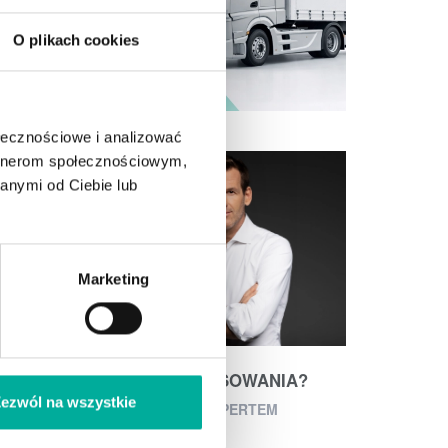
O plikach cookies
ołecznościowe i analizować
artnerom społecznościowym,
anymi od Ciebie lub
Marketing
POSZUKUJESZ FINANSOWANIA?
ezwól na wszystkie
POROZMAWIAJ Z EKSPERTEM
Z EFAKTOR!