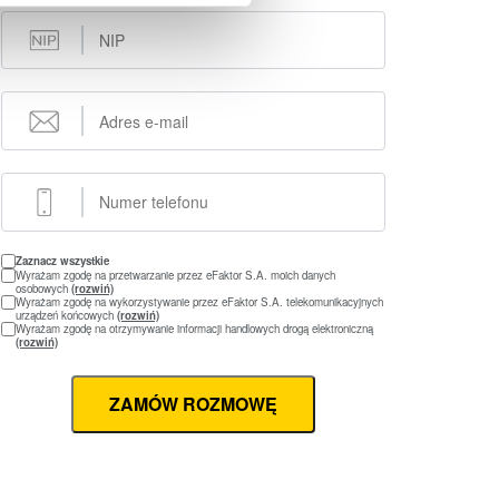
Zaznacz wszystkie
Wyrażam zgodę na przetwarzanie przez eFaktor S.A. moich danych
osobowych
(rozwiń)
Wyrażam zgodę na wykorzystywanie przez eFaktor S.A. telekomunikacyjnych
urządzeń końcowych
(rozwiń)
Wyrażam zgodę na otrzymywanie informacji handlowych drogą elektroniczną
(rozwiń)
ZAMÓW ROZMOWĘ