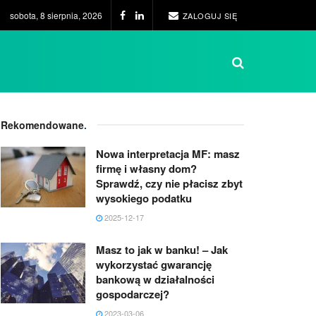
sobota, 8 sierpnia, 2026
ZALOGUJ SIĘ
Rekomendowane
.
Nowa interpretacja MF: masz
firmę i własny dom?
Sprawdź, czy nie płacisz zbyt
wysokiego podatku
2025-12-17
Masz to jak w banku! – Jak
wykorzystać gwarancję
bankową w działalności
gospodarczej?
2023-03-06