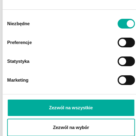
POSZUKUJESZ FINANSOWANIA?
Wybór
POROZMAWIAJ Z EKSPERTEM
Niezbędne
Z EFAKTOR!
zgody
Preferencje
Statystyka
Marketing
Zaznacz wszystkie
Wyrażam zgodę na przetwarzanie przez eFaktor S.A. moich danych osobowych
(rozwiń)
Zezwól na wszystkie
Wyrażam zgodę na wykorzystywanie przez eFaktor S.A. telekomunikacyjnych urządzeń
końcowych
(rozwiń)
Wyrażam zgodę na otrzymywanie informacji handlowych drogą elektroniczną
(rozwiń)
Zezwól na wybór
ZAMÓW ROZMOWĘ