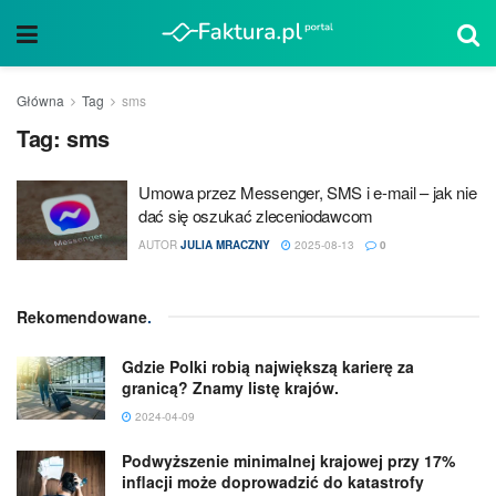
Główna
Tag
sms
Tag:
sms
Umowa przez Messenger, SMS i e-mail – jak nie
dać się oszukać zleceniodawcom
AUTOR
JULIA MRACZNY
2025-08-13
0
Rekomendowane
.
Gdzie Polki robią największą karierę za
granicą? Znamy listę krajów.
2024-04-09
Podwyższenie minimalnej krajowej przy 17%
inflacji może doprowadzić do katastrofy