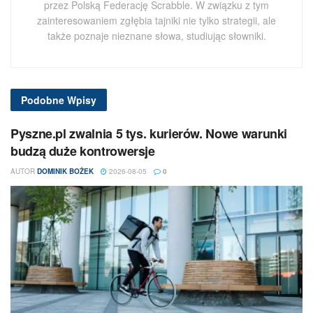
przez Polską Federację Scrabble. W związku z tym
zainteresowaniem zgłębia tajniki nie tylko strategii, ale
także poznaje nieznane słowa, studiując słowniki.
Podobne
Wpisy
Pyszne.pl zwalnia 5 tys. kurierów. Nowe warunki
budzą duże kontrowersje
AUTOR
DOMINIK BOŻEK
2026-08-05
0