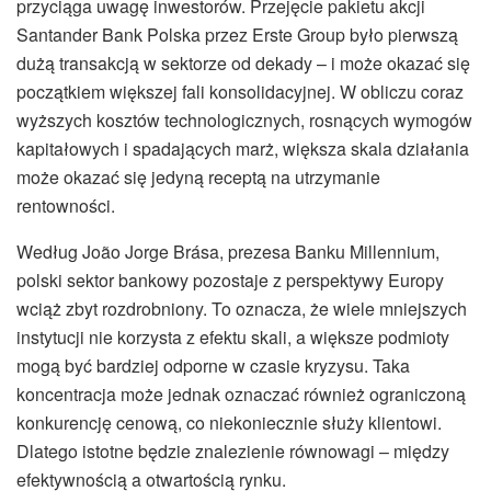
przyciąga uwagę inwestorów. Przejęcie pakietu akcji
Santander Bank Polska przez Erste Group było pierwszą
dużą transakcją w sektorze od dekady – i może okazać się
początkiem większej fali konsolidacyjnej. W obliczu coraz
wyższych kosztów technologicznych, rosnących wymogów
kapitałowych i spadających marż, większa skala działania
może okazać się jedyną receptą na utrzymanie
rentowności.
Według João Jorge Brása, prezesa Banku Millennium,
polski sektor bankowy pozostaje z perspektywy Europy
wciąż zbyt rozdrobniony. To oznacza, że wiele mniejszych
instytucji nie korzysta z efektu skali, a większe podmioty
mogą być bardziej odporne w czasie kryzysu. Taka
koncentracja może jednak oznaczać również ograniczoną
konkurencję cenową, co niekoniecznie służy klientowi.
Dlatego istotne będzie znalezienie równowagi – między
efektywnością a otwartością rynku.