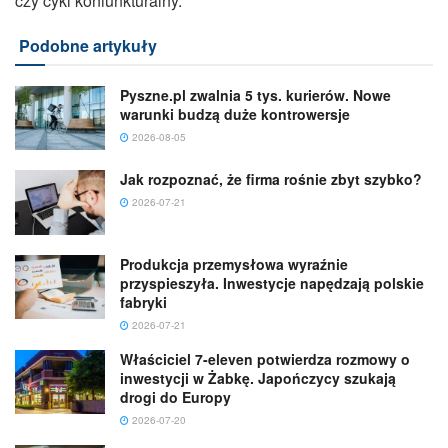
czy cykl koniunkturalny.
Podobne artykuły
Pyszne.pl zwalnia 5 tys. kurierów. Nowe
warunki budzą duże kontrowersje
2026-08-05
Jak rozpoznać, że firma rośnie zbyt szybko?
2026-07-21
Produkcja przemysłowa wyraźnie
przyspieszyła. Inwestycje napędzają polskie
fabryki
2026-07-21
Właściciel 7-eleven potwierdza rozmowy o
inwestycji w Żabkę. Japończycy szukają
drogi do Europy
2026-07-20