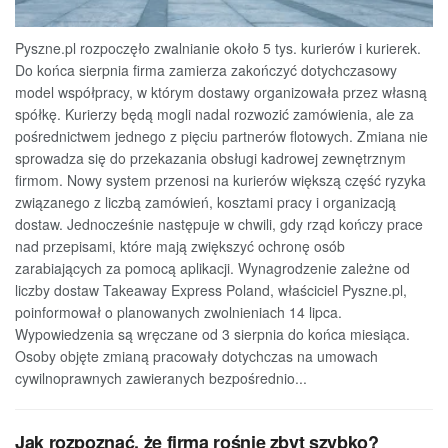
Pyszne.pl rozpoczęło zwalnianie około 5 tys. kurierów i kurierek.
Do końca sierpnia firma zamierza zakończyć dotychczasowy
model współpracy, w którym dostawy organizowała przez własną
spółkę. Kurierzy będą mogli nadal rozwozić zamówienia, ale za
pośrednictwem jednego z pięciu partnerów flotowych. Zmiana nie
sprowadza się do przekazania obsługi kadrowej zewnętrznym
firmom. Nowy system przenosi na kurierów większą część ryzyka
związanego z liczbą zamówień, kosztami pracy i organizacją
dostaw. Jednocześnie następuje w chwili, gdy rząd kończy prace
nad przepisami, które mają zwiększyć ochronę osób
zarabiających za pomocą aplikacji. Wynagrodzenie zależne od
liczby dostaw Takeaway Express Poland, właściciel Pyszne.pl,
poinformował o planowanych zwolnieniach 14 lipca.
Wypowiedzenia są wręczane od 3 sierpnia do końca miesiąca.
Osoby objęte zmianą pracowały dotychczas na umowach
cywilnoprawnych zawieranych bezpośrednio...
Jak rozpoznać, że firma rośnie zbyt szybko?