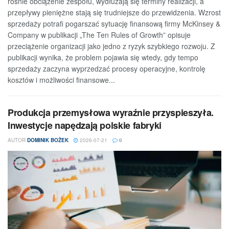
rośnie obciążenie zespołu, wydłużają się terminy realizacji, a
przepływy pieniężne stają się trudniejsze do przewidzenia. Wzrost
sprzedaży potrafi pogarszać sytuację finansową firmy McKinsey &
Company w publikacji „The Ten Rules of Growth” opisuje
przeciążenie organizacji jako jedno z ryzyk szybkiego rozwoju. Z
publikacji wynika, że problem pojawia się wtedy, gdy tempo
sprzedaży zaczyna wyprzedzać procesy operacyjne, kontrolę
kosztów i możliwości finansowe...
Produkcja przemysłowa wyraźnie przyspieszyła.
Inwestycje napędzają polskie fabryki
AUTOR
DOMINIK BOŻEK
2026-07-21
0