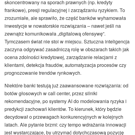
skoncentrowany na sporach prawnych (np. kredyty
frankowe), presji regulacyjnej i zarządzaniu ryzykiem. To
zrozumiałe, ale sprawiło, że część banków wyhamowała
inwestycje w nowatorskie rozwiązania – nawet jeśli na
zewnątrz komunikowała „digitalową ofensywę”.
Tymczasem świat nie stoi w miejscu. Sztuczna inteligencja
zaczyna odgrywać zasadniczą rolę w obszarach takich jak
ocena zdolności kredytowej, zarządzanie relacjami z
klientami, detekcja fraudów, automatyzacja procesów czy
prognozowanie trendów rynkowych.
Niektóre banki testują już zaawansowane rozwiązania: od
botów głosowych w call center, przez silniki
rekomendacyjne, po systemy AI do modelowania ryzyka i
predykcji zachowań klientów. To kierunek, który będzie
decydował o przewagach konkurencyjnych w kolejnych
latach. Ale pytanie brzmi: czy tempo wdrażania innowacji
jest wystarczające, by utrzymać dotychczasową pozycję