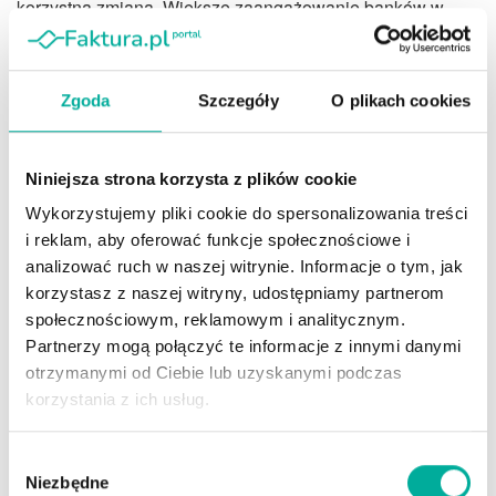
korzystna zmiana. Większe zaangażowanie banków w
długoterminowe produkty oznacza lepsze zarządzanie
majątkiem społeczeństwa, większą odporność na szoki
rynkowe i – w perspektywie – wyższy poziom finansowej
Zgoda
Szczegóły
O plikach cookies
niezależności Polaków.
Co powstrzymuje polskich
Niniejsza strona korzysta z plików cookie
przedsiębiorców przed
Wykorzystujemy pliki cookie do spersonalizowania treści
i reklam, aby oferować funkcje społecznościowe i
inwestycjami?
analizować ruch w naszej witrynie. Informacje o tym, jak
korzystasz z naszej witryny, udostępniamy partnerom
W teorii wszystko się zgadza: banki mają kapitał,
społecznościowym, reklamowym i analitycznym.
płynność, gotowość do udzielania kredytów i apetyt na
Partnerzy mogą połączyć te informacje z innymi danymi
ryzyko. Przedsiębiorcy – zwłaszcza w czasie wysokiej
otrzymanymi od Ciebie lub uzyskanymi podczas
inflacji – powinni chcieć inwestować, żeby zwiększyć
korzystania z ich usług.
efektywność i utrzymać konkurencyjność. A jednak – popyt
na kredyt inwestycyjny ze strony firm jest zaskakująco
Wybór
niski. Dlaczego polskie firmy nie inwestują, mimo że
Niezbędne
zgody