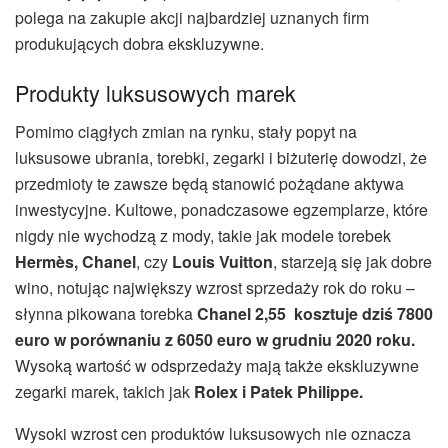
polega na zakupie akcji najbardziej uznanych firm
produkujących dobra ekskluzywne.
Produkty luksusowych marek
Pomimo ciągłych zmian na rynku, stały popyt na
luksusowe ubrania, torebki, zegarki i biżuterię dowodzi, że
przedmioty te zawsze będą stanowić pożądane aktywa
inwestycyjne. Kultowe, ponadczasowe egzemplarze, które
nigdy nie wychodzą z mody, takie jak modele torebek
Hermès, Chanel
, czy
Louis Vuitton
, starzeją się jak dobre
wino, notując największy wzrost sprzedaży rok do roku –
słynna pikowana torebka
Chanel 2,55 kosztuje dziś 7800
euro w porównaniu z 6050 euro w grudniu 2020
roku
.
Wysoką wartość w odsprzedaży mają także ekskluzywne
zegarki marek, takich jak
Rolex i Patek Philippe.
Wysoki wzrost cen produktów luksusowych nie oznacza