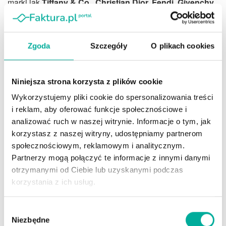
marki jak
Tiffany & Co., Christian Dior, Fendi, Givenchy,
Marc Jacobs, Stella McCartney, Loewe, Kenzo, Celine,
Sephora, Princess Yachts, czy Bulgari
przyniosło zwrot
z ceny akcji w wysokości około 17,3% rocznie w tym
Zgoda
Szczegóły
O plikach cookies
okresie
.
Podsumowując, inwestowanie w akcje firm oferujących
Niniejsza strona korzysta z plików cookie
produkty ekskluzywne nie przyniesie Ci błyskawicznego
Wykorzystujemy pliki cookie do spersonalizowania treści
zysku, jednak może być dobrym pomysłem w dłuższej
i reklam, aby oferować funkcje społecznościowe i
perspektywie, zwłaszcza w porównaniu z zakupem akcji
analizować ruch w naszej witrynie. Informacje o tym, jak
producentów dóbr komercyjnych innego typu.
korzystasz z naszej witryny, udostępniamy partnerom
społecznościowym, reklamowym i analitycznym.
Potencjał rynku towarów
Partnerzy mogą połączyć te informacje z innymi danymi
ekskluzywnych
otrzymanymi od Ciebie lub uzyskanymi podczas
korzystania z ich usług.
Przewiduje się, że globalny rynek dóbr luksusowych
do 2027 roku będzie wart około 355,5 miliardów
Wybór
Niezbędne
dolarów
,
co oznacza wzrost o ponad 55,5 miliardów
zgody