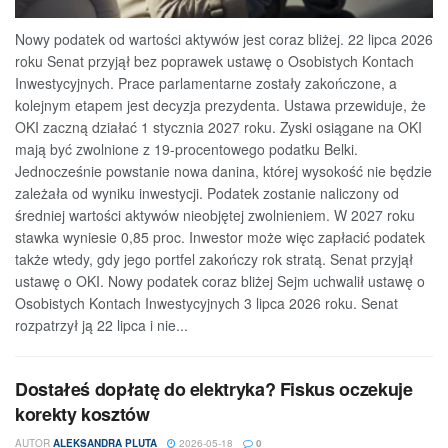
Nowy podatek od wartości aktywów jest coraz bliżej. 22 lipca 2026
roku Senat przyjął bez poprawek ustawę o Osobistych Kontach
Inwestycyjnych. Prace parlamentarne zostały zakończone, a
kolejnym etapem jest decyzja prezydenta. Ustawa przewiduje, że
OKI zaczną działać 1 stycznia 2027 roku. Zyski osiągane na OKI
mają być zwolnione z 19-procentowego podatku Belki.
Jednocześnie powstanie nowa danina, której wysokość nie będzie
zależała od wyniku inwestycji. Podatek zostanie naliczony od
średniej wartości aktywów nieobjętej zwolnieniem. W 2027 roku
stawka wyniesie 0,85 proc. Inwestor może więc zapłacić podatek
także wtedy, gdy jego portfel zakończy rok stratą. Senat przyjął
ustawę o OKI. Nowy podatek coraz bliżej Sejm uchwalił ustawę o
Osobistych Kontach Inwestycyjnych 3 lipca 2026 roku. Senat
rozpatrzył ją 22 lipca i nie...
Dostałeś dopłatę do elektryka? Fiskus oczekuje
korekty kosztów
AUTOR
ALEKSANDRA PLUTA
2026-05-18
0