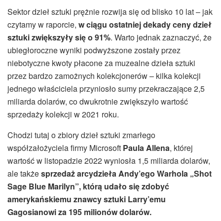
Sektor dzieł sztuki prężnie rozwija się od blisko 10 lat – jak
czytamy w raporcie,
w ciągu ostatniej dekady ceny dzieł
sztuki zwiększyły się o 91%
. Warto jednak zaznaczyć, że
ubiegłoroczne wyniki podwyższone zostały przez
niebotyczne kwoty płacone za muzealne dzieła sztuki
przez bardzo zamożnych kolekcjonerów – kilka kolekcji
jednego właściciela przyniosło sumy przekraczające 2,5
miliarda dolarów, co dwukrotnie zwiększyło wartość
sprzedaży kolekcji w 2021 roku
.
Chodzi tutaj o zbiory dzieł sztuki zmarłego
współzałożyciela firmy Microsoft
Paula Allena
, której
wartość w listopadzie 2022 wyniosła 1,5 miliarda dolarów,
ale także
sprzedaż arcydzieła Andy’ego Warhola „Shot
Sage Blue Marilyn”, którą udało się zdobyć
amerykańskiemu znawcy sztuki Larry’emu
Gagosianowi za 195 milionów dolarów
.