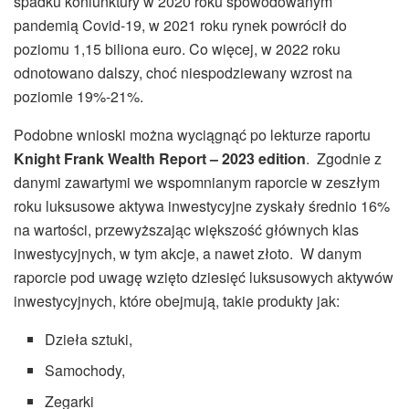
spadku koniunktury w 2020 roku spowodowanym
pandemią Covid-19, w 2021 roku rynek powrócił do
poziomu 1,15 biliona euro. Co więcej, w 2022 roku
odnotowano dalszy, choć niespodziewany wzrost na
poziomie 19%-21%
.
Podobne wnioski można wyciągnąć po lekturze raportu
Knight Frank Wealth Report – 2023 edition
. Zgodnie z
danymi zawartymi we wspomnianym raporcie w zeszłym
roku luksusowe aktywa inwestycyjne zyskały średnio 16%
na wartości
, przewyższając większość głównych klas
inwestycyjnych, w tym akcje, a nawet złoto. W danym
raporcie pod uwagę wzięto dziesięć luksusowych aktywów
inwestycyjnych, które obejmują, takie produkty jak:
Dzieła sztuki,
Samochody,
Zegarki