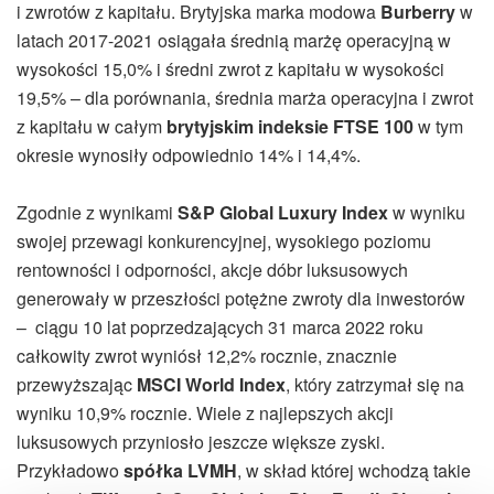
i zwrotów z kapitału. Brytyjska marka modowa
Burberry
w
latach 2017-2021 osiągała średnią marżę operacyjną w
wysokości 15,0% i średni zwrot z kapitału w wysokości
19,5% – dla porównania, średnia marża operacyjna i zwrot
z kapitału w całym
brytyjskim indeksie FTSE 100
w tym
okresie wynosiły odpowiednio 14% i 14,4%
.
Zgodnie z wynikami
S&P Global Luxury Index
w wyniku
swojej przewagi konkurencyjnej, wysokiego poziomu
rentowności i odporności, akcje dóbr luksusowych
generowały w przeszłości potężne zwroty dla inwestorów
– ciągu 10 lat poprzedzających 31 marca 2022 roku
całkowity zwrot wyniósł 12,2% rocznie
, znacznie
przewyższając
MSCI World Index
, który zatrzymał się na
wyniku 10,9% rocznie. Wiele z najlepszych akcji
luksusowych przyniosło jeszcze większe zyski.
Przykładowo
spółka LVMH
, w skład której wchodzą takie