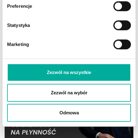
Co łączy o. Rydzyka z siecią Żabka, zaginionymi 160 mln
Preferencje
dol. z datków i 210 mln PLN dotacji rządowych?
6 SHARES
Statystyka
Polska już nie tylko dogania Zachód. Nowe dane pokazują,
kogo właśnie zostawiliśmy za sobą
6 SHARES
Marketing
Zezwól na wszystkie
Zezwól na wybór
Odmowa