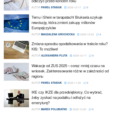
odliczyć przed końcem roku
AUTOR
PAWEŁ STASIUK
2025-12-17
0
Temu i Shein w tarapatach! Bruksela szykuje
rewolucję, która zmieni zakupy milionów
Europejczyków
AUTOR
MAGDALENA GROCHOCKA
2025-12-03
0
Zmiana sposobu opodatkowania w trakcie roku?
KIS: To możliwe!
AUTOR
ALEKSANDRA PLUTA
2025-12-17
0
Wakacje od ZUS 2025 – coraz mniej czasu na
wniosek. Zainteresowanie różne w zależności od
regionu
AUTOR
PAWEŁ STASIUK
2025-11-20
0
IKE czy IKZE dla przedsiębiorcy. Co wybrać,
żeby zyskać na podatku i odłożyć na
emeryturę?
AUTOR
MAREK POLUBIATKO
2025-10-30
0