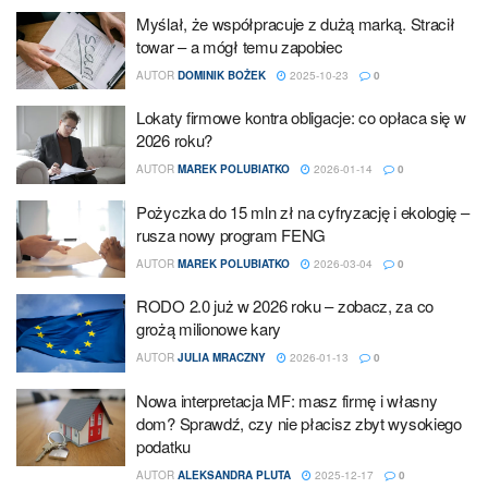
Myślał, że współpracuje z dużą marką. Stracił
towar – a mógł temu zapobiec
AUTOR
DOMINIK BOŻEK
2025-10-23
0
Lokaty firmowe kontra obligacje: co opłaca się w
2026 roku?
AUTOR
MAREK POLUBIATKO
2026-01-14
0
Pożyczka do 15 mln zł na cyfryzację i ekologię –
rusza nowy program FENG
AUTOR
MAREK POLUBIATKO
2026-03-04
0
RODO 2.0 już w 2026 roku – zobacz, za co
grożą milionowe kary
AUTOR
JULIA MRACZNY
2026-01-13
0
Nowa interpretacja MF: masz firmę i własny
dom? Sprawdź, czy nie płacisz zbyt wysokiego
podatku
AUTOR
ALEKSANDRA PLUTA
2025-12-17
0