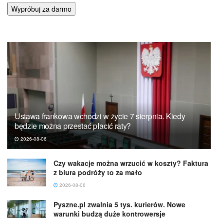
Wypróbuj za darmo
Ustawa frankowa wchodzi w życie 7 sierpnia. Kiedy
będzie można przestać płacić raty?
2026-08-06
Czy wakacje można wrzucić w koszty? Faktura
z biura podróży to za mało
2026-08-06
Pyszne.pl zwalnia 5 tys. kurierów. Nowe
warunki budzą duże kontrowersje