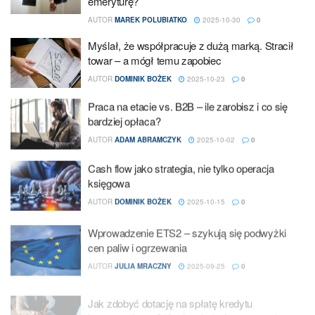
emeryturę?
AUTOR
MAREK POLUBIATKO
2025-10-30
0
Myślał, że współpracuje z dużą marką. Stracił
towar – a mógł temu zapobiec
AUTOR
DOMINIK BOŻEK
2025-10-23
0
Praca na etacie vs. B2B – ile zarobisz i co się
bardziej opłaca?
AUTOR
ADAM ABRAMCZYK
2025-10-02
0
Cash flow jako strategia, nie tylko operacja
księgowa
AUTOR
DOMINIK BOŻEK
2025-10-15
0
Wprowadzenie ETS2 – szykują się podwyżki
cen paliw i ogrzewania
AUTOR
JULIA MRACZNY
2025-09-25
0
Jak zdobyć dotację na spłatę kredytu
inwestycyjnego? Kredyt ekologiczny w praktyce