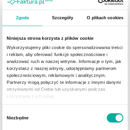
Zgoda
Szczegóły
O plikach cookies
Niniejsza strona korzysta z plików cookie
Gołębiewski walczy już nie tylko o
Wykorzystujemy pliki cookie do spersonalizowania treści
gości. W hotelarstwie reputacja jest
i reklam, aby oferować funkcje społecznościowe i
silną walutą
analizować ruch w naszej witrynie. Informacje o tym, jak
6 SHARES
korzystasz z naszej witryny, udostępniamy partnerom
społecznościowym, reklamowym i analitycznym.
Partnerzy mogą połączyć te informacje z innymi danymi
Sanepid zabrał głos w sprawie dziecięcych stoisk z
lemoniadą
otrzymanymi od Ciebie lub uzyskanymi podczas
korzystania z ich usług.
6 SHARES
800 plus dla seniora nie wejdzie w życie. Za to 14.
Wybór
emerytura ma trafić we wrześniu
Niezbędne
zgody
6 SHARES