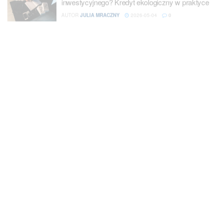
AUTOR
JULIA MRACZNY
2026-05-04
0
Dla kogo dopłaty do ciepła? Bon ciepłowniczy –
nawet 3,5 tys. zł wsparcia na ogrzewanie
AUTOR
JULIA MRACZNY
2025-09-01
0
Planujesz zakup samochodu w firmie? Śpiesz
się! Od 2026 roku limity będą dużo niższe!
AUTOR
ALEKSANDRA PLUTA
2025-08-28
0
Dlaczego polskie firmy unikają kredytów? Co
wybierają zamiast nich?
AUTOR
KATARZYNA ZUBA
2026-05-04
0
Można dostać nawet 20 tys. zł dofinansowania
na pracownika. Wystarczy wziąć udział w
pilotażowym programie
AUTOR
KATARZYNA ZUBA
2025-08-18
0
Zasiłek pielęgnacyjny 2025 – ile wynosi i komu
przysługuje?