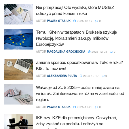
Nie przepłacaj! Oto wydatki, które MUSISZ
odliczyć przed końcem roku
AUTOR
PAWEŁ STASIUK
2025-12-17
0
Temu i Shein w tarapatach! Bruksela szykuje
rewolucję, która zmieni zakupy milionów
Europejczyków
AUTOR
MAGDALENA GROCHOCKA
2025-12-03
0
Zmiana sposobu opodatkowania w trakcie roku?
KIS: To możliwe!
AUTOR
ALEKSANDRA PLUTA
2025-12-17
0
Wakacje od ZUS 2025 – coraz mniej czasu na
wniosek. Zainteresowanie różne w zależności od
regionu
AUTOR
PAWEŁ STASIUK
2025-11-20
0
IKE czy IKZE dla przedsiębiorcy. Co wybrać,
żeby zyskać na podatku i odłożyć na