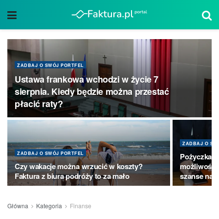
ZADBAJ O SWÓJ PORTFEL
Ustawa frankowa wchodzi w życie 7
sierpnia. Kiedy będzie można przestać
płacić raty?
ZADBAJ O SW
ZADBAJ O SWÓJ PORTFEL
Pożyczka dl
Czy wakacje można wrzucić w koszty?
możliwości 
Faktura z biura podróży to za mało
szanse na 
Główna
Kategoria
Finanse