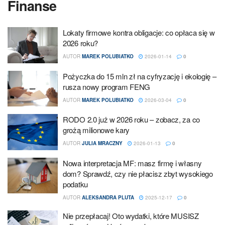
Finanse
Lokaty firmowe kontra obligacje: co opłaca się w
2026 roku?
AUTOR
MAREK POLUBIATKO
2026-01-14
0
Pożyczka do 15 mln zł na cyfryzację i ekologię –
rusza nowy program FENG
AUTOR
MAREK POLUBIATKO
2026-03-04
0
RODO 2.0 już w 2026 roku – zobacz, za co
grożą milionowe kary
AUTOR
JULIA MRACZNY
2026-01-13
0
Nowa interpretacja MF: masz firmę i własny
dom? Sprawdź, czy nie płacisz zbyt wysokiego
podatku
AUTOR
ALEKSANDRA PLUTA
2025-12-17
0
Nie przepłacaj! Oto wydatki, które MUSISZ