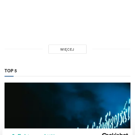
AUTOR
DOMINIK BOŻEK
2025-08-04
0
Najczęstsze błędy przy zakładaniu działalności
gospodarczej – jak ich uniknąć?
AUTOR
ADAM ABRAMCZYK
2025-10-02
0
ŁADOWANIE...
TOP 5