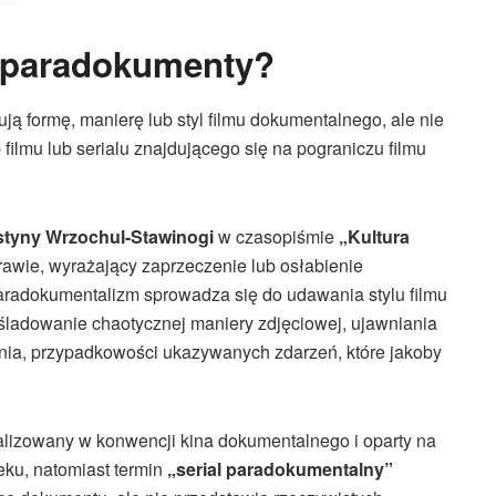
ą paradokumenty?
ją formę, manierę lub styl filmu dokumentalnego, ale nie
ilmu lub serialu znajdującego się na pograniczu filmu
styny Wrzochul-Stawinogi
w czasopiśmie
„Kultura
prawie, wyrażający zaprzeczenie lub osłabienie
radokumentalizm sprowadza się do udawania stylu filmu
śladowanie chaotycznej maniery zdjęciowej, ujawniania
nia, przypadkowości ukazywanych zdarzeń, które jakoby
alizowany w konwencji kina dokumentalnego i oparty na
eku, natomiast termin
„serial paradokumentalny”