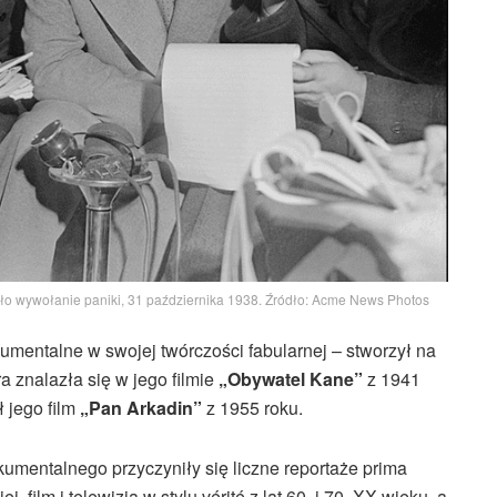
było wywołanie paniki, 31 października 1938. Źródło: Acme News Photos
mentalne w swojej twórczości fabularnej – stworzył na
 znalazła się w jego filmie
„Obywatel Kane”
z 1941
 jego film
„Pan Arkadin”
z 1955 roku.
mentalnego przyczyniły się liczne reportaże prima
 film i telewizja w stylu vérité z lat 60. i 70. XX wieku, a