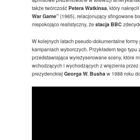
także twórczość
Petera Watkinsa
, który nakręc
War Game”
(1965), relacjonujący sfingowane b
niepokojąco realistyczny, że
stacja BBC
zdecydo
W kolejnych latach pseudo-dokumentalne formy p
kampaniach wyborczych. Przykładem tego typu z
przedstawiająca wyreżyserowane sceny, które m
wchodzących i wychodzących z więzienia przez 
prezydenckiej
Georga W. Busha
w 1988 roku d