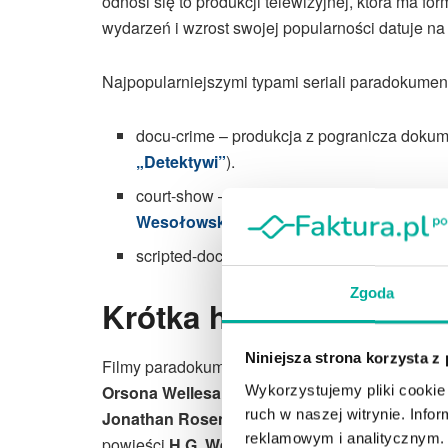
odnosi się to produkcji telewizyjnej, która ma f
wydarzeń i wzrost swojej popularności datuje na
Najpopularniejszymi typami seriali paradokumen
docu-crime – produkcja z pogranicza dokume
„Detektywi”
).
court-show – serial paradokumentalny będą
Wesołowska”
,
„Sąd rodzinny”
)
scripted-docu – paradokument obyczajowy (
Zgoda
Krótka historia parad
Niniejsza strona korzysta z
Filmy paradokumentalne nie są polskim wynalazk
Orsona Wellesa
z 1938 roku zatytułowanego
„W
Wykorzystujemy pliki cookie 
ruch w naszej witrynie. Inf
Jonathan Rosenbaum
, było pierwszym znany
reklamowym i analitycznym. 
powieści
H.G. Wellsa
pod tym samym tytułem, bę