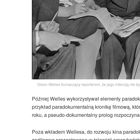
Orson Welles tłumaczący reporterom, że jego intencją nie 
Później Welles wykorzystywał elementy paradoku
przykład paradokumentalną kronikę filmową, która
roku, a pseudo-dokumentalny prolog rozpoczynał
Poza wkładem Wellesa, do rozwoju kina paradoku
aprilisowe prezentowane w telewizji amerykańskiej,