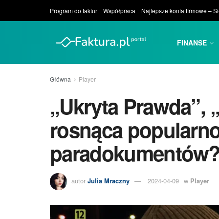
Program do faktur
Współpraca
Najlepsze konta firmowe – S
FINANSE
Główna
Player
„Ukryta Prawda”, „
rosnąca popularn
paradokumentów
autor
Julia Mraczny
2024-04-09
w
Player