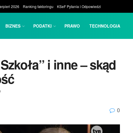
ierpień 2026
Ranking faktoringu
KSeF Pytania i Odpowiedzi
BIZNES
PODATKI
PRAWO
TECHNOLOGIA
Szkoła” i inne – skąd
ość
?
0