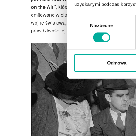
uzyskanymi podczas korzysta
on the Air”
, która opiewała temat inwazji kosmi
emitowane w okresie napięć społecznych i pows
Wybór
wojnę światową, okazało się na tyle sugestywne
Niezbędne
zgody
prawdziwość tej historii i wyczekiwało ataku ze 
Odmowa