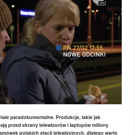
riale paradokumentalne. Produkcje, takie jak
gają przed ekrany telewizorów i laptopów miliony
mówek polskich stacji telewizyjnych, dlatego warto