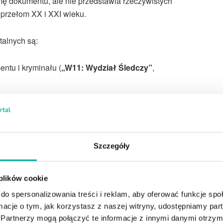
ormę dokumentu, ale nie przedstawia rzeczywistych
 przełom XX i XXI wieku.
talnych są:
ntu i kryminału (
„W11: Wydział Śledczy”
,
cy inscenizacją rozprawy sądowej (
„Sędzia Anna Maria
„
Ukryta Prawda
„,
„Szpital”
,
„Szkoła”
).
Szczegóły
okumentów
 plików cookie
iem. Ich historia sięga czasów słuchowiska radiowego
ojna światów
”
, które jak twierdzi wybitny filmoznawca
do spersonalizowania treści i reklam, aby oferować funkcje sp
ormacje o tym, jak korzystasz z naszej witryny, udostępniamy p
m pseudodokumentem. Słuchowisko Wellesa to adaptacja
Partnerzy mogą połączyć te informacje z innymi danymi otrzym
dąca częścią serii słuchowisk
„The Mercury Theatre