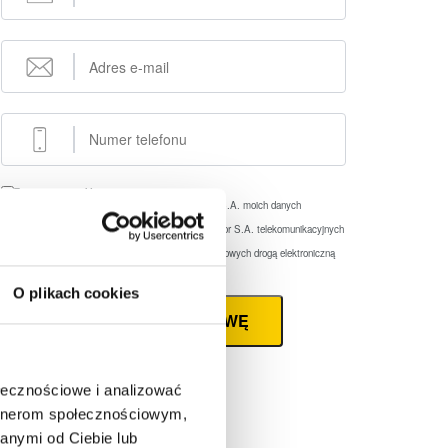
Zaznacz wszystkie
Wyrażam zgodę na przetwarzanie przez eFaktor S.A. moich danych
osobowych
(rozwiń)
Wyrażam zgodę na wykorzystywanie przez eFaktor S.A. telekomunikacyjnych
urządzeń końcowych
(rozwiń)
Wyrażam zgodę na otrzymywanie informacji handlowych drogą elektroniczną
(rozwiń)
O plikach cookies
ZAMÓW ROZMOWĘ
ołecznościowe i analizować
artnerom społecznościowym,
anymi od Ciebie lub