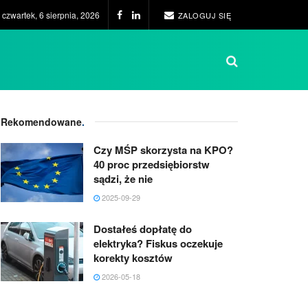
czwartek, 6 sierpnia, 2026
ZALOGUJ SIĘ
Rekomendowane
.
Czy MŚP skorzysta na KPO?
40 proc przedsiębiorstw
sądzi, że nie
2025-09-29
Dostałeś dopłatę do
elektryka? Fiskus oczekuje
korekty kosztów
2026-05-18