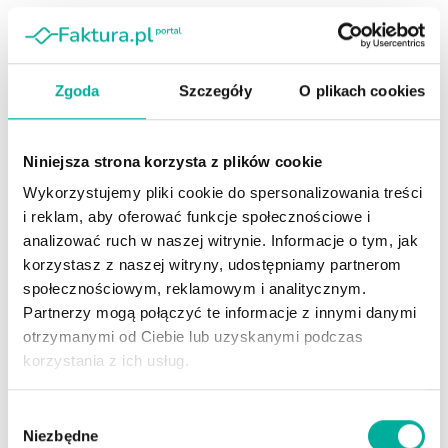
Podobne
Wpisy
Dlaczego zmiany w konfiskacie pojazdów są
Zgoda
Szczegóły
O plikach cookies
konieczne
AUTOR
MICHAŁ WYSOCKI
2025-03-21
0
Niniejsza strona korzysta z plików cookie
Wykorzystujemy pliki cookie do spersonalizowania treści
i reklam, aby oferować funkcje społecznościowe i
analizować ruch w naszej witrynie. Informacje o tym, jak
korzystasz z naszej witryny, udostępniamy partnerom
społecznościowym, reklamowym i analitycznym.
Partnerzy mogą połączyć te informacje z innymi danymi
otrzymanymi od Ciebie lub uzyskanymi podczas
korzystania z ich usług.
Z wielu zmian w prawie karnym, którymi w ostatnich latach
uraczyli nas rządzący, przepadek pojazdów (nazywany także
Wybór
konfiskatą) budzi chyba największe emocje. Polska wciąż zmaga
Niezbędne
zgody
się z poważnym problemem pijanych kierowców, którzy regularnie