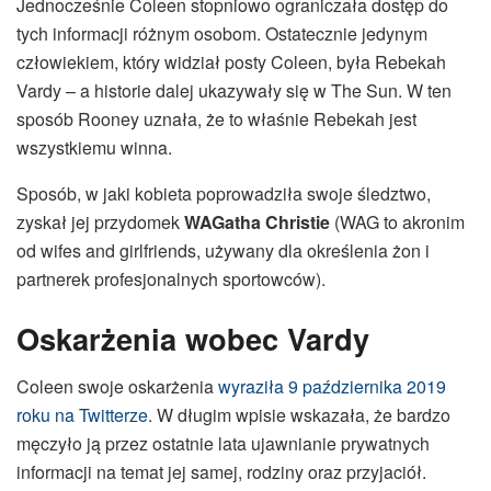
Jednocześnie Coleen stopniowo ograniczała dostęp do
tych informacji różnym osobom. Ostatecznie jedynym
człowiekiem, który widział posty Coleen, była Rebekah
Vardy – a historie dalej ukazywały się w The Sun. W ten
sposób Rooney uznała, że to właśnie Rebekah jest
wszystkiemu winna.
Sposób, w jaki kobieta poprowadziła swoje śledztwo,
zyskał jej przydomek
WAGatha Christie
(WAG to akronim
od wifes and girlfriends, używany dla określenia żon i
partnerek profesjonalnych sportowców).
Oskarżenia wobec Vardy
Coleen swoje oskarżenia
wyraziła 9 października 2019
roku na Twitterze
. W długim wpisie wskazała, że bardzo
męczyło ją przez ostatnie lata ujawnianie prywatnych
informacji na temat jej samej, rodziny oraz przyjaciół.