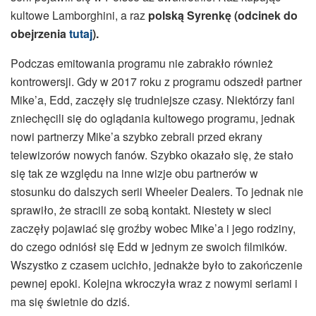
kultowe Lamborghini, a raz
polską Syrenkę (odcinek do
obejrzenia
tutaj
).
Podczas emitowania programu nie zabrakło również
kontrowersji. Gdy w 2017 roku z programu odszedł partner
Mike’a, Edd, zaczęły się trudniejsze czasy. Niektórzy fani
zniechęcili się do oglądania kultowego programu, jednak
nowi partnerzy Mike’a szybko zebrali przed ekrany
telewizorów nowych fanów. Szybko okazało się, że stało
się tak ze względu na inne wizje obu partnerów w
stosunku do dalszych serii Wheeler Dealers. To jednak nie
sprawiło, że stracili ze sobą kontakt. Niestety w sieci
zaczęły pojawiać się groźby wobec Mike’a i jego rodziny,
do czego odniósł się Edd w jednym ze swoich filmików.
Wszystko z czasem ucichło, jednakże było to zakończenie
pewnej epoki. Kolejna wkroczyła wraz z nowymi seriami i
ma się świetnie do dziś.