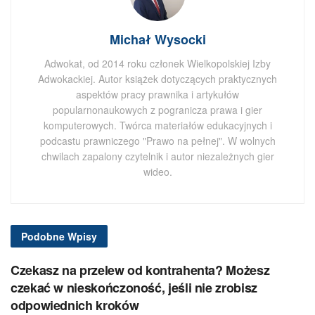
Michał Wysocki
Adwokat, od 2014 roku członek Wielkopolskiej Izby
Adwokackiej. Autor książek dotyczących praktycznych
aspektów pracy prawnika i artykułów
popularnonaukowych z pogranicza prawa i gier
komputerowych. Twórca materiałów edukacyjnych i
podcastu prawniczego "Prawo na pełnej". W wolnych
chwilach zapalony czytelnik i autor niezależnych gier
wideo.
Podobne
Wpisy
Czekasz na przelew od kontrahenta? Możesz
czekać w nieskończoność, jeśli nie zrobisz
odpowiednich kroków