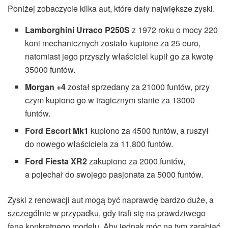
Poniżej zobaczycie kilka aut, które dały największe zyski.
Lamborghini Urraco P250S
z 1972 roku o mocy 220
koni mechanicznych zostało kupione za 25 euro,
natomiast jego przyszły właściciel kupił go za kwotę
35000 funtów.
Morgan +4
został sprzedany za 21000 funtów, przy
czym kupiono go w tragicznym stanie za 13000
funtów.
Ford Escort Mk1
kupiono za 4500 funtów, a ruszył
do nowego właściciela za 11,800 funtów.
Ford Fiesta XR2
zakupiono za 2000 funtów,
a pojechał do swojego pasjonata za 5000 funtów.
Zyski z renowacji aut mogą być naprawdę bardzo duże, a
szczególnie w przypadku, gdy trafi się na prawdziwego
fana konkretnego modelu. Aby jednak móc na tym zarabiać