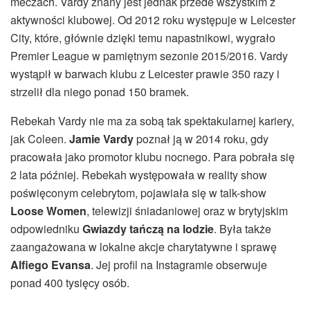
meczach. Vardy znany jest jednak przede wszystkim z
aktywności klubowej. Od 2012 roku występuje w Leicester
City, które, głównie dzięki temu napastnikowi, wygrało
Premier League w pamiętnym sezonie 2015/2016. Vardy
wystąpił w barwach klubu z Leicester prawie 350 razy i
strzelił dla niego ponad 150 bramek.
Rebekah Vardy nie ma za sobą tak spektakularnej kariery,
jak Coleen.
Jamie Vardy
poznał ją w 2014 roku, gdy
pracowała jako promotor klubu nocnego. Para pobrała się
2 lata później. Rebekah występowała w reality show
poświęconym celebrytom, pojawiała się w talk-show
Loose Women
, telewizji śniadaniowej oraz w brytyjskim
odpowiedniku
Gwiazdy tańczą na lodzie
. Była także
zaangażowana w lokalne akcje charytatywne i sprawę
Alfiego Evansa
. Jej profil na Instagramie obserwuje
ponad 400 tysięcy osób.