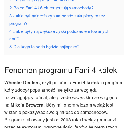
2
Po co Fani 4 kółek remontują samochody?
3
Jakie był najdroższy samochód zakupiony przez
program?
4
Jakie były największe zyski podczas emitowanych
serii?
5
Dla kogo ta seria będzie najlepsza?
Fenomen programu Fani 4 kółek
Wheeler Dealers
, czyli po prostu
Fani 4 kółek
to program,
który zdobył popularność nie tylko ze względu
na wciągający format, ale przede wszystkim ze względu
na
Mike’a Brewera
, który milionom widzom wciąż jest
w stanie pokazywać swoją miłość do samochodów.
Program emitowany jest od 2003 roku i wciąż gromadzi
przed telewizorami ogromne ilości fanów. W pierwszych