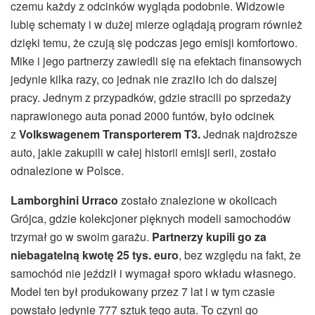
czemu każdy z odcinków wygląda podobnie. Widzowie
lubię schematy i w dużej mierze oglądają program również
dzięki temu, że czują się podczas jego emisji komfortowo.
Mike i jego partnerzy zawiedli się na efektach finansowych
jedynie kilka razy, co jednak nie zraziło ich do dalszej
pracy. Jednym z przypadków, gdzie stracili po sprzedaży
naprawionego auta ponad 2000 funtów, było odcinek
z
Volkswagenem Transporterem T3.
Jednak najdroższe
auto, jakie zakupili w całej historii emisji serii, zostało
odnalezione w Polsce.
Lamborghini Urraco
zostało znalezione w okolicach
Grójca, gdzie kolekcjoner pięknych modeli samochodów
trzymał go w swoim garażu.
Partnerzy kupili go za
niebagatelną kwotę 25 tys. euro
, bez względu na fakt, że
samochód nie jeździł i wymagał sporo wkładu własnego.
Model ten był produkowany przez 7 lat i w tym czasie
powstało jedynie 777 sztuk tego auta. To czyni go