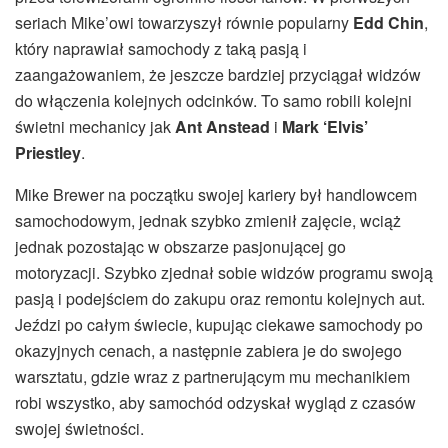
seriach Mike’owi towarzyszył równie popularny
Edd Chin
,
który naprawiał samochody z taką pasją i
zaangażowaniem, że jeszcze bardziej przyciągał widzów
do włączenia kolejnych odcinków. To samo robili kolejni
świetni mechanicy jak
Ant Anstead
i
Mark ‘Elvis’
Priestley
.
Mike Brewer na początku swojej kariery był handlowcem
samochodowym, jednak szybko zmienił zajęcie, wciąż
jednak pozostając w obszarze pasjonującej go
motoryzacji. Szybko zjednał sobie widzów programu swoją
pasją i podejściem do zakupu oraz remontu kolejnych aut.
Jeździ po całym świecie, kupując ciekawe samochody po
okazyjnych cenach, a następnie zabiera je do swojego
warsztatu, gdzie wraz z partnerującym mu mechanikiem
robi wszystko, aby samochód odzyskał wygląd z czasów
swojej świetności.