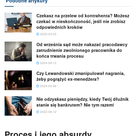
Podobne artykuły
Czekasz na przelew od kontrahenta? Możesz
czekać w nieskończoność, jeśli nie zrobisz
odpowiednich kroków
2025-03-05
Od września sąd może nakazać pracodawcy
zatrudnienie zwolnionego pracownika do
końca trwania procesu
2024-08-12
Czy Lewandowski zmanipulował nagrania,
żeby pogrążyć ex-menedżera?
2024-04-09
Nie odzyskasz pieniędzy, kiedy Twój dłużnik
stanie się bankrutem? Nie tym razem!
2022-08-12
Proces i jego absurdy