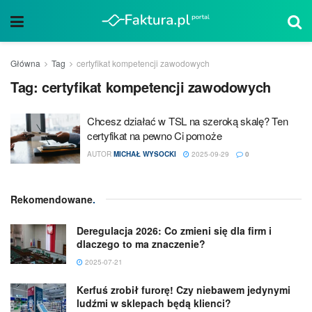
Główna
Tag
certyfikat kompetencji zawodowych
Tag:
certyfikat kompetencji zawodowych
Chcesz działać w TSL na szeroką skalę? Ten
certyfikat na pewno Ci pomoże
AUTOR
MICHAŁ WYSOCKI
2025-09-29
0
Rekomendowane
.
Deregulacja 2026: Co zmieni się dla firm i
dlaczego to ma znaczenie?
2025-07-21
Kerfuś zrobił furorę! Czy niebawem jedynymi
ludźmi w sklepach będą klienci?