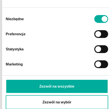
POSZUKUJESZ FINANSOWANIA?
Wybór
POROZMAWIAJ Z EKSPERTEM
Niezbędne
Z EFAKTOR!
zgody
Preferencje
Statystyka
Marketing
Zaznacz wszystkie
Wyrażam zgodę na przetwarzanie przez eFaktor S.A. moich danych osobowych
(rozwiń)
Zezwól na wszystkie
Wyrażam zgodę na wykorzystywanie przez eFaktor S.A. telekomunikacyjnych urządzeń
końcowych
(rozwiń)
Wyrażam zgodę na otrzymywanie informacji handlowych drogą elektroniczną
(rozwiń)
Zezwól na wybór
ZAMÓW ROZMOWĘ