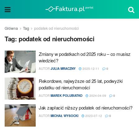
Główna
Tag
podatek od nieruchomości
Tag:
podatek od nieruchomości
Zmiany w podatkach od 2025 roku – co musisz
wiedzieć?
AUTOR
JULIA MRACZNY
2025-12-11
0
Rekordowe, najwyższe od 25 lat, podwyżki
podatku od nieruchomości
AUTOR
MAREK POLUBIATKO
2024-04-09
0
Jak zapłacić niższy podatek od nieruchomości?
AUTOR
MICHAŁ WYSOCKI
2023-07-12
0