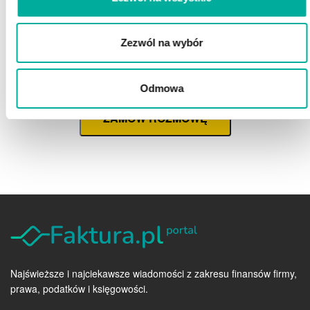
Zezwól na wybór
Zaznacz wszystkie
Wyrażam zgodę na przetwarzanie przez eFaktor S.A. moich danych osobowych
(rozwiń)
Wyrażam zgodę na wykorzystywanie przez eFaktor S.A. telekomunikacyjnych urządzeń
końcowych
(rozwiń)
Wyrażam zgodę na otrzymywanie informacji handlowych drogą elektroniczną
(rozwiń)
Odmowa
ZAMÓW ROZMOWĘ
Najświeższe i najciekawsze wiadomości z zakresu finansów firmy,
prawa, podatków i księgowości.