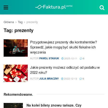
Główna
Tag
prezenty
Tag:
prezenty
Przygotowujesz prezenty dla kontrahentów?
Sprawdź, jakie mogą być skutki fiskalne ich
wręczenia
AUTOR
PAWEŁ STASIUK
2025-12-11
0
Jakie prezenty możesz odliczyć od podatku w
2022 roku?
AUTOR
JULIA MRACZNY
2022-12-13
0
Rekomendowane
.
Na kolei bilety znowu tańsze. Czy