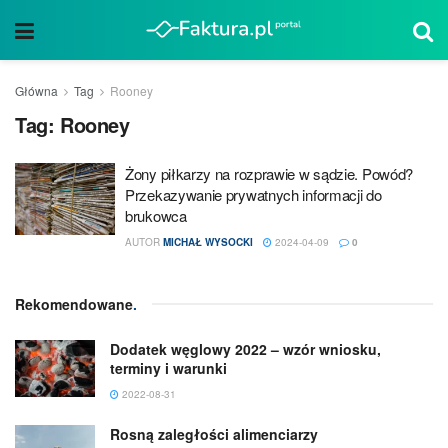
Główna
Tag
Rooney
Tag:
Rooney
Żony piłkarzy na rozprawie w sądzie. Powód?
Przekazywanie prywatnych informacji do
brukowca
AUTOR
MICHAŁ WYSOCKI
2024-04-09
0
Rekomendowane
.
Dodatek węglowy 2022 – wzór wniosku,
terminy i warunki
2022-08-31
Rosną zaległości alimenciarzy