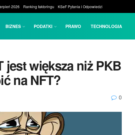
ierpień 2026
Ranking faktoringu
KSeF Pytania i Odpowiedzi
BIZNES
PODATKI
PRAWO
TECHNOLOGIA
 jest większa niż PKB
ić na NFT?
0