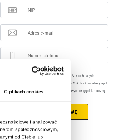
Zaznacz wszystkie
Wyrażam zgodę na przetwarzanie przez eFaktor S.A. moich danych
osobowych
(rozwiń)
Wyrażam zgodę na wykorzystywanie przez eFaktor S.A. telekomunikacyjnych
urządzeń końcowych
(rozwiń)
Wyrażam zgodę na otrzymywanie informacji handlowych drogą elektroniczną
O plikach cookies
(rozwiń)
ZAMÓW ROZMOWĘ
ołecznościowe i analizować
artnerom społecznościowym,
anymi od Ciebie lub