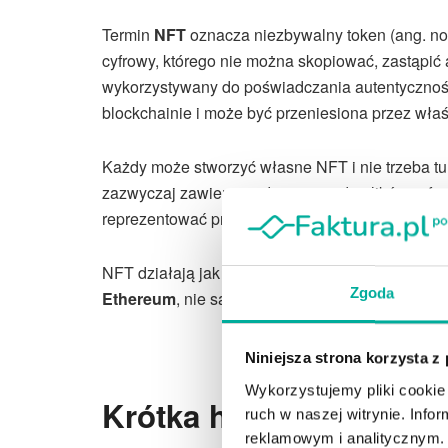
Termin
NFT
oznacza niezbywalny token (ang. non-
cyfrowy, którego nie można skopiować, zastąpić a
wykorzystywany do poświadczania autentycznośc
blockchainie i może być przeniesiona przez właś
Każdy może stworzyć własne NFT i nie trzeba t
zazwyczaj zawierają odniesienia do plików cyfrowy
reprezentować przedmioty świata rzeczywistego, 
NFT działają jak tokeny kryptograficzne, ale w p
Zgoda
Ethereum
, nie są wzajemnie wymienne.
Niniejsza strona korzysta z
Wykorzystujemy pliki cookie 
Krótka historia NFT
ruch w naszej witrynie. Inf
reklamowym i analitycznym. 