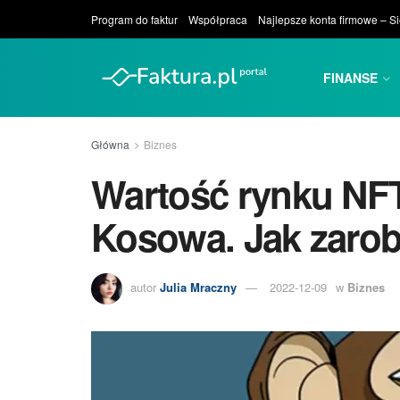
Program do faktur
Współpraca
Najlepsze konta firmowe – S
FINANSE
Główna
Biznes
Wartość rynku NFT
Kosowa. Jak zarob
autor
Julia Mraczny
2022-12-09
w
Biznes