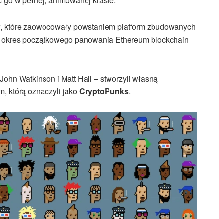
go w pełnej, animowanej krasie.
, które zaowocowały powstaniem platform zbudowanych
ał okres początkowego panowania Ethereum blockchain
 John Watkinson i Matt Hall – stworzyli własną
, którą oznaczyli jako
CryptoPunks
.