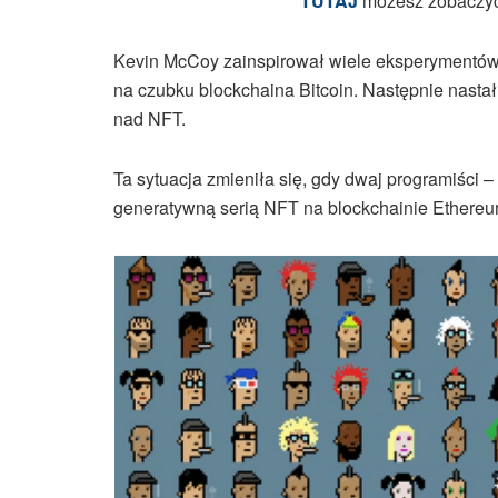
TUTAJ
możesz zobaczyć 
Kevin McCoy zainspirował wiele eksperymentów
na czubku blockchaina Bitcoin. Następnie nast
nad NFT.
Ta sytuacja zmieniła się, gdy dwaj programiści –
generatywną serią NFT na blockchainie Ethereum