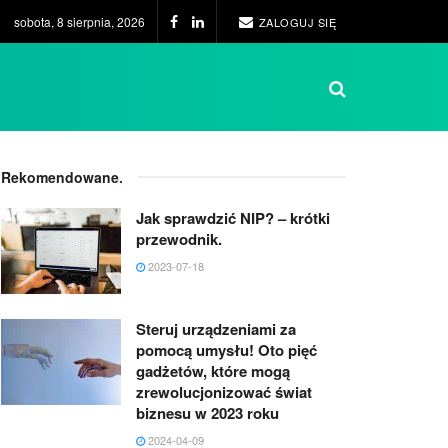
sobota, 8 sierpnia, 2026
ZALOGUJ SIĘ
Rekomendowane
.
Jak sprawdzić NIP? – krótki
przewodnik.
2023-07-18
Steruj urządzeniami za
pomocą umysłu! Oto pięć
gadżetów, które mogą
zrewolucjonizować świat
biznesu w 2023 roku
2024-04-09