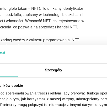
fungible token – NFT). To unikalny identyfikator
ni podzielić, zapisany w technologii blockchain i
i i własności. Własność NFT jest rejestrowana w
ciciela, co pozwala na sprzedaż i handel NFT.
u żadnej wiedzy z zakresu programowania. NFT
ch, takich jak zdjęcia, filmy i audio, ale mogą też
takie jak dzieła sztuki czy nieruchomości.
rzeciwieństwie do kryptowalut takich jak
Bitcoin
czy
Szczegóły
 plików cookie
do spersonalizowania treści i reklam, aby oferować funkcje sp
ormacje o tym, jak korzystasz z naszej witryny, udostępniamy p
Partnerzy mogą połączyć te informacje z innymi danymi otrzym