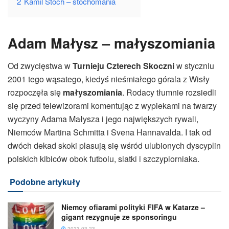
2
Kamil Stoch – stochomania
Adam Małysz – małyszomiania
Od zwycięstwa w
Turnieju Czterech Skoczni
w styczniu
2001 tego wąsatego, kiedyś nieśmiałego górala z Wisły
rozpoczęła się
małyszomiania
. Rodacy tłumnie rozsiedli
się przed telewizorami komentując z wypiekami na twarzy
wyczyny Adama Małysza i jego największych rywali,
Niemców Martina Schmitta i Svena Hannavalda. I tak od
dwóch dekad skoki plasują się wśród ulubionych dyscyplin
polskich kibiców obok futbolu, siatki i szczypiorniaka.
Podobne artykuły
Niemcy ofiarami polityki FIFA w Katarze –
gigant rezygnuje ze sponsoringu
2023-03-23