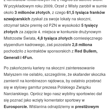
W przykładowym roku 2009, Orzeł z Wisły zarobił w sumie
około
3 milionów złotych
, z czego
61,5 tysiąca franków
szwajcarskich
zyskał za swoje lokaty na skoczni,
otrzymał także premię od PZN w wysokości
5 tysięcy
złotych
za zajęcie 4. miejsca w konkursie drużynowym
Mistrzostw Świata,
4,8 tysiąca złotych
comiesięcznego
stypendium kadrowego, zaś pozostałe
2,8 miliona
pochodziło z kontraktów sponsorskich z
Red Bullem,
Generali i 4Fun.
Po zakończeniu kariery na skoczni zainteresowanie
Małyszem nie osłabło, szczególnie, że skafander skoczka
zamienił na kombinezon rajdowca, by ostatnio przebrać
się w stylowy garnitur prezesa Polskiego Związku
Narciarskiego. Oprócz tego nasz wybitny sportowiec dał
się poznać jako wzięty komentator sportowy w
Eurosporcie.
Wiślanina odnajdziemy w
prestiżowym