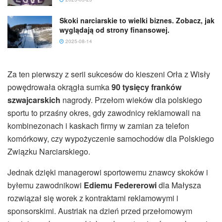
Skoki narciarskie to wielki biznes. Zobacz, jak
wyglądają od strony finansowej.
2025-08-14
Za ten pierwszy z serii sukcesów do kieszeni Orła z Wisły
powędrowała okrągła sumka
90 tysięcy franków
szwajcarskich
nagrody. Przełom wieków dla polskiego
sportu to przaśny okres, gdy zawodnicy reklamowali na
kombinezonach i kaskach firmy w zamian za telefon
komórkowy, czy wypożyczenie samochodów dla Polskiego
Związku Narciarskiego.
Jednak dzięki managerowi sportowemu znawcy skoków i
byłemu zawodnikowi
Ediemu Federerowi
dla Małysza
rozwiązał się worek z kontraktami reklamowymi i
sponsorskimi. Austriak na dzień przed przełomowym