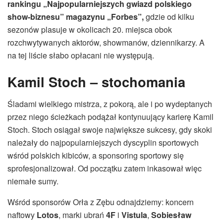
rankingu „Najpopularniejszych gwiazd polskiego
show-biznesu” magazynu „Forbes”,
gdzie od kilku
sezonów plasuje w okolicach 20. miejsca obok
rozchwytywanych aktorów, showmanów, dziennikarzy. A
na tej liście słabo opłacani nie występują.
Kamil Stoch – stochomania
Śladami wielkiego mistrza, z pokorą, ale i po wydeptanych
przez niego ścieżkach podążał kontynuujący karierę Kamil
Stoch. Stoch osiągał swoje największe sukcesy, gdy skoki
należały do najpopularniejszych dyscyplin sportowych
wśród polskich kibiców, a sponsoring sportowy się
sprofesjonalizował. Od początku zatem inkasował więc
niemałe sumy.
Wśród sponsorów Orła z Zębu odnajdziemy: koncern
naftowy
Lotos
, marki ubrań
4F
i
Vistula
,
Sobiesław