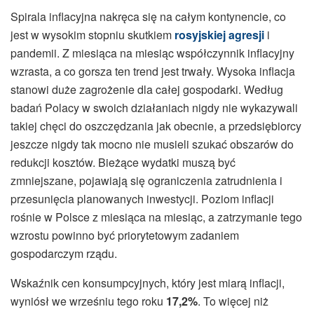
Spirala inflacyjna nakręca się na całym kontynencie, co
jest w wysokim stopniu skutkiem
rosyjskiej agresji
i
pandemii. Z miesiąca na miesiąc współczynnik inflacyjny
wzrasta, a co gorsza ten trend jest trwały. Wysoka inflacja
stanowi duże zagrożenie dla całej gospodarki. Według
badań Polacy w swoich działaniach nigdy nie wykazywali
takiej chęci do oszczędzania jak obecnie, a przedsiębiorcy
jeszcze nigdy tak mocno nie musieli szukać obszarów do
redukcji kosztów. Bieżące wydatki muszą być
zmniejszane, pojawiają się ograniczenia zatrudnienia i
przesunięcia planowanych inwestycji. Poziom inflacji
rośnie w Polsce z miesiąca na miesiąc, a zatrzymanie tego
wzrostu powinno być priorytetowym zadaniem
gospodarczym rządu.
Wskaźnik cen konsumpcyjnych, który jest miarą inflacji,
wyniósł we wrześniu tego roku
17,2%
. To więcej niż