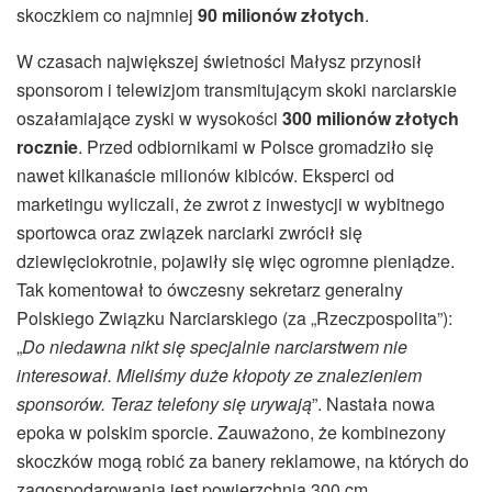
skoczkiem co najmniej
90 milionów złotych
.
W czasach największej świetności Małysz przynosił
sponsorom i telewizjom transmitującym skoki narciarskie
oszałamiające zyski w wysokości
300 milionów złotych
rocznie
. Przed odbiornikami w Polsce gromadziło się
nawet kilkanaście milionów kibiców. Eksperci od
marketingu wyliczali, że zwrot z inwestycji w wybitnego
sportowca oraz związek narciarki zwrócił się
dziewięciokrotnie, pojawiły się więc ogromne pieniądze.
Tak komentował to ówczesny sekretarz generalny
Polskiego Związku Narciarskiego (za „Rzeczpospolita”):
„
Do niedawna nikt się specjalnie narciarstwem nie
interesował. Mieliśmy duże kłopoty ze znalezieniem
sponsorów. Teraz telefony się urywają
”. Nastała nowa
epoka w polskim sporcie. Zauważono, że kombinezony
skoczków mogą robić za banery reklamowe, na których do
zagospodarowania jest powierzchnia 300 cm