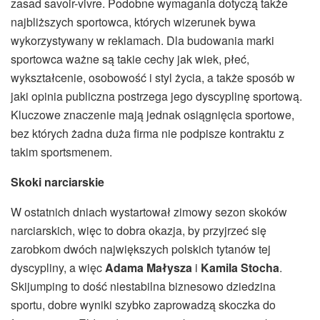
zasad savoir-vivre. Podobne wymagania dotyczą także
najbliższych sportowca, których wizerunek bywa
wykorzystywany w reklamach. Dla budowania marki
sportowca ważne są takie cechy jak wiek, płeć,
wykształcenie, osobowość i styl życia, a także sposób w
jaki opinia publiczna postrzega jego dyscyplinę sportową.
Kluczowe znaczenie mają jednak osiągnięcia sportowe,
bez których żadna duża firma nie podpisze kontraktu z
takim sportsmenem.
Skoki narciarskie
W ostatnich dniach wystartował zimowy sezon skoków
narciarskich, więc to dobra okazja, by przyjrzeć się
zarobkom dwóch największych polskich tytanów tej
dyscypliny, a więc
Adama Małysza
i
Kamila Stocha
.
Skijumping to dość niestabilna biznesowo dziedzina
sportu, dobre wyniki szybko zaprowadzą skoczka do