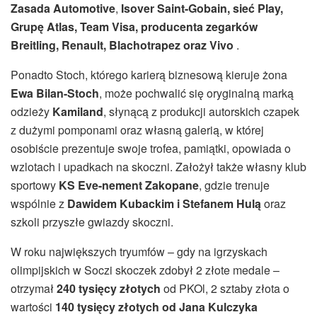
Zasada Automotive
,
Isover Saint-Gobain, sieć Play,
Grupę Atlas, Team Visa, producenta zegarków
Breitling, Renault, Blachotrapez oraz Vivo
.
Ponadto Stoch, którego karierą biznesową kieruje żona
Ewa Bilan-Stoch
, może pochwalić się oryginalną marką
odzieży
Kamiland
, słynącą z produkcji autorskich czapek
z dużymi pomponami oraz własną galerią, w której
osobiście prezentuje swoje trofea, pamiątki, opowiada o
wzlotach i upadkach na skoczni. Założył także własny klub
sportowy
KS Eve-nement Zakopane
, gdzie trenuje
wspólnie z
Dawidem Kubackim i Stefanem Hulą
oraz
szkoli przyszłe gwiazdy skoczni.
W roku największych tryumfów – gdy na igrzyskach
olimpijskich w Soczi skoczek zdobył 2 złote medale –
otrzymał
240 tysięcy złotych
od PKOl, 2 sztaby złota o
wartości
140 tysięcy złotych
od Jana Kulczyka