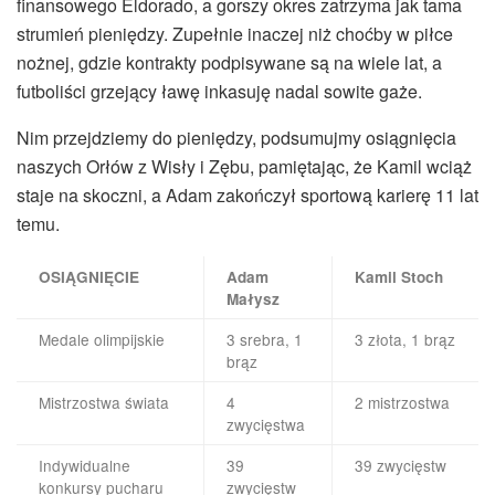
finansowego Eldorado, a gorszy okres zatrzyma jak tama
strumień pieniędzy. Zupełnie inaczej niż choćby w piłce
nożnej, gdzie kontrakty podpisywane są na wiele lat, a
futboliści grzejący ławę inkasuję nadal sowite gaże.
Nim przejdziemy do pieniędzy, podsumujmy osiągnięcia
naszych Orłów z Wisły i Zębu, pamiętając, że Kamil wciąż
staje na skoczni, a Adam zakończył sportową karierę 11 lat
temu.
OSIĄGNIĘCIE
Adam
Kamil Stoch
Małysz
Medale olimpijskie
3 srebra, 1
3 złota, 1 brąz
brąz
Mistrzostwa świata
4
2 mistrzostwa
zwycięstwa
Indywidualne
39
39 zwycięstw
konkursy pucharu
zwycięstw