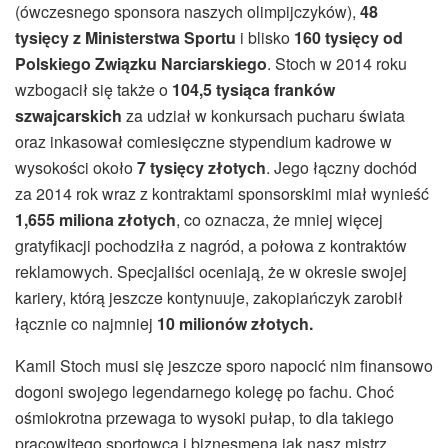
(ówczesnego sponsora naszych olimpijczyków),
48
tysięcy
z Ministerstwa Sportu
i blisko
160 tysięcy od
Polskiego Związku Narciarskiego
. Stoch w 2014 roku
wzbogacił się także o
104,5 tysiąca franków
szwajcarskich
za udział w konkursach pucharu świata
oraz inkasował comiesięczne stypendium kadrowe w
wysokości około
7 tysięcy złotych
. Jego łączny dochód
za 2014 rok wraz z kontraktami sponsorskimi miał wynieść
1,655 miliona złotych
, co oznacza, że mniej więcej
gratyfikacji pochodziła z nagród, a połowa z kontraktów
reklamowych. Specjaliści oceniają, że w okresie swojej
kariery, którą jeszcze kontynuuje, zakopiańczyk zarobił
łącznie co najmniej
10 milionów złotych.
Kamil Stoch musi się jeszcze sporo napocić nim finansowo
dogoni swojego legendarnego kolegę po fachu. Choć
ośmiokrotna przewaga to wysoki pułap, to dla takiego
pracowitego sportowca i biznesmena jak nasz mistrz