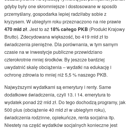
gdyby były one skromniejsze i dostosowane w sposób
przemyślany, gospodarka lepiej radziłaby sobie z
kryzysem. W ubiegłym roku przeznaczono na nie prawie
470 mld zł
. Jest to aż
18% całego PKB
(Produkt Krajowy
Brutto). Zdecydowana większość, bo 419 mld zł to
świadczenia pieniężne. Dla porównania, w tym samym
czasie na w inwestycje publiczne przewidziano
czterokrotnie mniej środków. By jeszcze bardziej
uwydatnić skalę obciążenia – wydatki na edukację i
ochronę zdrowia to mniej niż 5,5 % naszego PKB.
Najwyższymi wydatkami są emerytury i renty. Same
dodatkowe świadczenia, czyli 13. i 14. emerytura to
wydatek ponad 22 mld zł. Do tego dochodzą programy, jak
500 plus (obciążenie 40 mld zł w ubiegłym roku),
świadczenia rodzinne, opiekuńcze, renta socjalna itp.
Niestety na część wydatków socjalnych konieczne jest