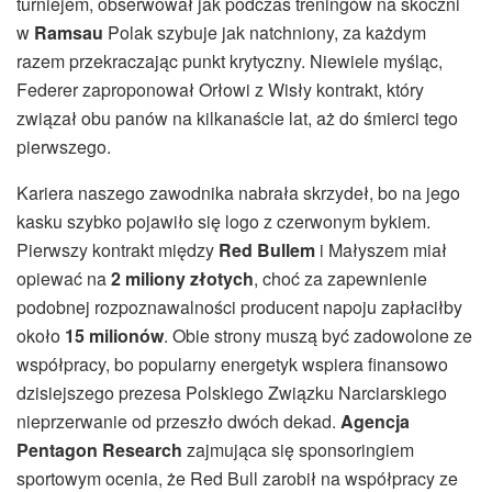
turniejem, obserwował jak podczas treningów na skoczni
w
Ramsau
Polak szybuje jak natchniony, za każdym
razem przekraczając punkt krytyczny. Niewiele myśląc,
Federer zaproponował Orłowi z Wisły kontrakt, który
związał obu panów na kilkanaście lat, aż do śmierci tego
pierwszego.
Kariera naszego zawodnika nabrała skrzydeł, bo na jego
kasku szybko pojawiło się logo z czerwonym bykiem.
Pierwszy kontrakt między
Red Bullem
i Małyszem miał
opiewać na
2 miliony złotych
, choć za zapewnienie
podobnej rozpoznawalności producent napoju zapłaciłby
około
15 milionów
. Obie strony muszą być zadowolone ze
współpracy, bo popularny energetyk wspiera finansowo
dzisiejszego prezesa Polskiego Związku Narciarskiego
nieprzerwanie od przeszło dwóch dekad.
Agencja
Pentagon Research
zajmująca się sponsoringiem
sportowym ocenia, że Red Bull zarobił na współpracy ze