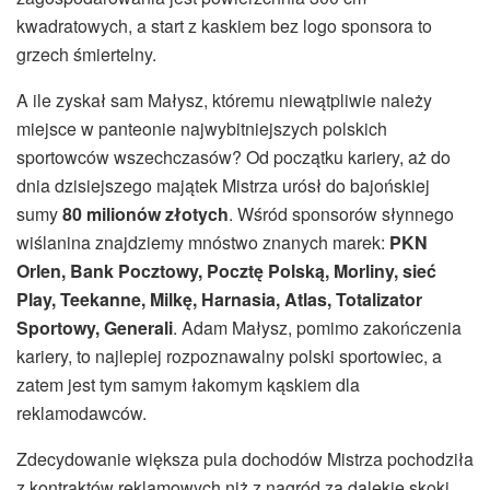
kwadratowych, a start z kaskiem bez logo sponsora to
grzech śmiertelny.
A ile zyskał sam Małysz, któremu niewątpliwie należy
miejsce w panteonie najwybitniejszych polskich
sportowców wszechczasów? Od początku kariery, aż do
dnia dzisiejszego majątek Mistrza urósł do bajońskiej
sumy
80 milionów złotych
. Wśród sponsorów słynnego
wiślanina znajdziemy mnóstwo znanych marek:
PKN
Orlen, Bank Pocztowy, Pocztę Polską, Morliny, sieć
Play, Teekanne, Milkę, Harnasia, Atlas, Totalizator
Sportowy, Generali
. Adam Małysz, pomimo zakończenia
kariery, to najlepiej rozpoznawalny polski sportowiec, a
zatem jest tym samym łakomym kąskiem dla
reklamodawców.
Zdecydowanie większa pula dochodów Mistrza pochodziła
z kontraktów reklamowych niż z nagród za dalekie skoki.