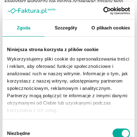
kalendarz wyborczy nie można oczekiwać zmiany tego
stanowiska. To słusznie wzmaga obawy o scenariusze
rozwoju inflacji, z których najgroźniejszym jest ten
stagflacyjny.
Zgoda
Szczegóły
O plikach cookies
Oceń wpis
Niniejsza strona korzysta z plików cookie
Tags:
putinflacja
Wykorzystujemy pliki cookie do spersonalizowania treści
i reklam, aby oferować funkcje społecznościowe i
analizować ruch w naszej witrynie. Informacje o tym, jak
korzystasz z naszej witryny, udostępniamy partnerom
społecznościowym, reklamowym i analitycznym.
Partnerzy mogą połączyć te informacje z innymi danymi
otrzymanymi od Ciebie lub uzyskanymi podczas
korzystania z ich usług.
Kamil Kielak
Wybór
Niezbędne
zgody
Zawodowo związany z analityką danych i implementacją