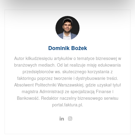
Dominik Bożek
Autor kilkudziesięciu artykułów o tematyce biznesowej w
branżowych mediach. Od lat realizuje misję edukowania
przedsiębiorców ws. skutecznego korzystania z
faktoringu poprzez tworzenie i dystrybuowanie treści.
Absolwent Politechniki Warszawskiej, gdzie uzyskał tytuł
magistra Administracji ze specjalizacją Finanse i
Bankowość. Redaktor naczelny biznesowego serwisu
portal.faktura.pl.