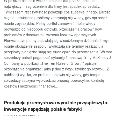
W polskim biznesie wciąż mocno działa przekonanie, że
największym zagrożeniem dla firmy jest spadek sprzedaży.
Tymczasem rzeczywistość pokazuje coś zupełnie innego. Bardzo
często największe problemy zaczynają się wtedy, gdy sprzedaż
rośnie zbyt szybko. Pełny portfel zamówień może wtedy
prowadzić do niedoboru gotówki, przeciążenia pracowników,
problemów z dostawami i wzrostu kosztów operacyjnych.
Pierwsze symptomy pojawiają się w codziennym działaniu firmy:
rośnie obciążenie zespołu, wydłużają się terminy realizacji, a
przepływy pieniężne stają się trudniejsze do przewidzenia. Wzrost
sprzedaży potrafi pogarszać sytuację finansową firmy McKinsey &
Company w publikacji „The Ten Rules of Growth” opisuje
przeciążenie organizacji jako jedno z ryzyk szybkiego rozwoju. Z
publikacji wynika, że problem pojawia się wtedy, gdy tempo
sprzedaży zaczyna wyprzedzać procesy operacyjne, kontrolę
kosztów i możliwości finansowe...
Produkcja przemysłowa wyraźnie przyspieszyła.
Inwestycje napędzają polskie fabryki