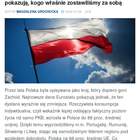
pokazują, kogo właśnie zostawiliśmy za sobą
AUTOR
MAGDALENA GROCHOCKA
2026-07-06
0
Przez lata Polska była opisywana jako kraj, który dopiero goni
Zachód. Najnowsze dane Eurostatu pokazują jednak, że ten
dystans wyraźnie się zmniejsza. Rzeczywista konsumpcja
indywidualna, czyli wskaźnik lepiej oddający faktyczny poziom
życia niż samo PKB, wzrosła w Polsce do 88 proc. średniej
unijnej. Dzięki temu wyprzedziliśmy m.in. Portugalię, Rumunię,
Słowenię i Litwę, stając się samodzielnym liderem regionu pod
względem dobrobytu. Polska na 88 proc. średniej UE. Co