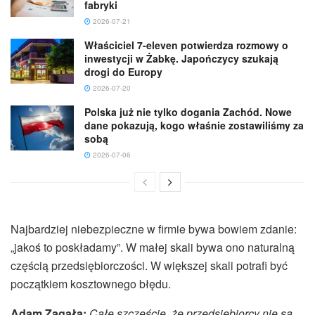
fabryki
2026-07-21
Właściciel 7-eleven potwierdza rozmowy o
inwestycji w Żabkę. Japończycy szukają
drogi do Europy
2026-07-20
Polska już nie tylko dogania Zachód. Nowe
dane pokazują, kogo właśnie zostawiliśmy za
sobą
2026-07-06
Najbardziej niebezpieczne w firmie bywa bowiem zdanie:
„jakoś to poskładamy”. W małej skali bywa ono naturalną
częścią przedsiębiorczości. W większej skali potrafi być
początkiem kosztownego błędu.
Adam Zagała:
Całe szczęście, że przedsiębiorcy nie są