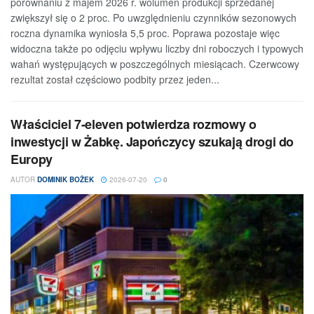
porównaniu z majem 2026 r. wolumen produkcji sprzedanej
zwiększył się o 2 proc. Po uwzględnieniu czynników sezonowych
roczna dynamika wyniosła 5,5 proc. Poprawa pozostaje więc
widoczna także po odjęciu wpływu liczby dni roboczych i typowych
wahań występujących w poszczególnych miesiącach. Czerwcowy
rezultat został częściowo podbity przez jeden...
Właściciel 7-eleven potwierdza rozmowy o
inwestycji w Żabkę. Japończycy szukają drogi do
Europy
AUTOR
DOMINIK BOŻEK
2026-07-20
0