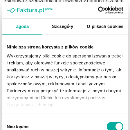
księgowa z szerszą rolą lub zewnętrzny doradca. Czasem
dyrektor finansowy na część etatu. Kluczowe jest jednak
to, aby ktoś w firmie regularnie zadawał pytania, których
nie widać w bankowości internetowej.
Zgoda
Szczegóły
O plikach cookies
Jak właściciel może zacząć
działać jak CFO?
Niniejsza strona korzysta z plików cookie
Wykorzystujemy pliki cookie do spersonalizowania treści
Właściciel nie musi kończyć finansów, żeby myśleć jak
i reklam, aby oferować funkcje społecznościowe i
CFO. Powinien jednak przestać traktować konto bankowe
analizować ruch w naszej witrynie. Informacje o tym, jak
jak jedyny miernik kondycji firmy.
korzystasz z naszej witryny, udostępniamy partnerom
społecznościowym, reklamowym i analitycznym.
Adam Zagała w podcaście „Płynnie przez finanse”
Partnerzy mogą połączyć te informacje z innymi danymi
podkreśla, dlaczego finanse powinny wspierać wzrost, a
otrzymanymi od Ciebie lub uzyskanymi podczas
nie tylko go rozliczać.
korzystania z ich usług.
Adam Zagała:
Przychody i wzrost firmy są ważne, ale
Wybór
muszą mieć swoje filary i fundamenty wewnątrz firmy.
Niezbędne
zgody