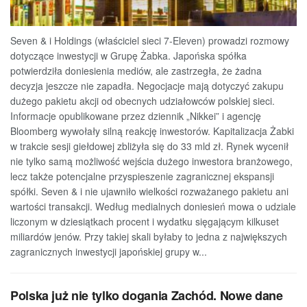
Seven & i Holdings (właściciel sieci 7-Eleven) prowadzi rozmowy
dotyczące inwestycji w Grupę Żabka. Japońska spółka
potwierdziła doniesienia mediów, ale zastrzegła, że żadna
decyzja jeszcze nie zapadła. Negocjacje mają dotyczyć zakupu
dużego pakietu akcji od obecnych udziałowców polskiej sieci.
Informacje opublikowane przez dziennik „Nikkei” i agencję
Bloomberg wywołały silną reakcję inwestorów. Kapitalizacja Żabki
w trakcie sesji giełdowej zbliżyła się do 33 mld zł. Rynek wycenił
nie tylko samą możliwość wejścia dużego inwestora branżowego,
lecz także potencjalne przyspieszenie zagranicznej ekspansji
spółki. Seven & i nie ujawniło wielkości rozważanego pakietu ani
wartości transakcji. Według medialnych doniesień mowa o udziale
liczonym w dziesiątkach procent i wydatku sięgającym kilkuset
miliardów jenów. Przy takiej skali byłaby to jedna z największych
zagranicznych inwestycji japońskiej grupy w...
Polska już nie tylko dogania Zachód. Nowe dane