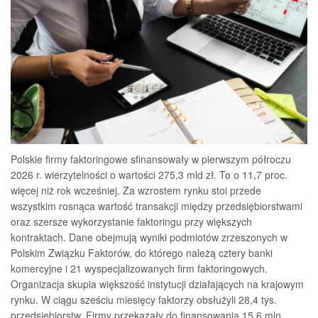
Polskie firmy faktoringowe sfinansowały w pierwszym półroczu
2026 r. wierzytelności o wartości 275,3 mld zł. To o 11,7 proc.
więcej niż rok wcześniej. Za wzrostem rynku stoi przede
wszystkim rosnąca wartość transakcji między przedsiębiorstwami
oraz szersze wykorzystanie faktoringu przy większych
kontraktach. Dane obejmują wyniki podmiotów zrzeszonych w
Polskim Związku Faktorów, do którego należą cztery banki
komercyjne i 21 wyspecjalizowanych firm faktoringowych.
Organizacja skupia większość instytucji działających na krajowym
rynku. W ciągu sześciu miesięcy faktorzy obsłużyli 28,4 tys.
przedsiębiorstw. Firmy przekazały do finansowania 15,6 mln