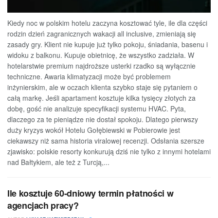
Kiedy noc w polskim hotelu zaczyna kosztować tyle, ile dla części
rodzin dzień zagranicznych wakacji all inclusive, zmieniają się
zasady gry. Klient nie kupuje już tylko pokoju, śniadania, basenu i
widoku z balkonu. Kupuje obietnicę, że wszystko zadziała. W
hotelarstwie premium najdroższe usterki rzadko są wyłącznie
techniczne. Awaria klimatyzacji może być problemem
inżynierskim, ale w oczach klienta szybko staje się pytaniem o
całą markę. Jeśli apartament kosztuje kilka tysięcy złotych za
dobę, gość nie analizuje specyfikacji systemu HVAC. Pyta,
dlaczego za te pieniądze nie dostał spokoju. Dlatego pierwszy
duży kryzys wokół Hotelu Gołębiewski w Pobierowie jest
ciekawszy niż sama historia viralowej recenzji. Odsłania szersze
zjawisko: polskie resorty konkurują dziś nie tylko z innymi hotelami
nad Bałtykiem, ale też z Turcją,...
Ile kosztuje 60-dniowy termin płatności w
agencjach pracy?