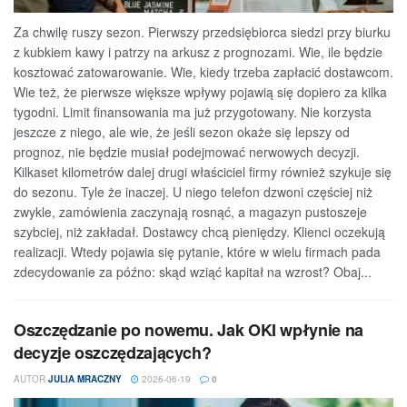
Za chwilę ruszy sezon. Pierwszy przedsiębiorca siedzi przy biurku
z kubkiem kawy i patrzy na arkusz z prognozami. Wie, ile będzie
kosztować zatowarowanie. Wie, kiedy trzeba zapłacić dostawcom.
Wie też, że pierwsze większe wpływy pojawią się dopiero za kilka
tygodni. Limit finansowania ma już przygotowany. Nie korzysta
jeszcze z niego, ale wie, że jeśli sezon okaże się lepszy od
prognoz, nie będzie musiał podejmować nerwowych decyzji.
Kilkaset kilometrów dalej drugi właściciel firmy również szykuje się
do sezonu. Tyle że inaczej. U niego telefon dzwoni częściej niż
zwykle, zamówienia zaczynają rosnąć, a magazyn pustoszeje
szybciej, niż zakładał. Dostawcy chcą pieniędzy. Klienci oczekują
realizacji. Wtedy pojawia się pytanie, które w wielu firmach pada
zdecydowanie za późno: skąd wziąć kapitał na wzrost? Obaj...
Oszczędzanie po nowemu. Jak OKI wpłynie na
decyzje oszczędzających?
AUTOR
JULIA MRACZNY
2026-06-19
0