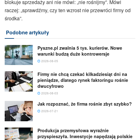
blokuje sprzedaży ani nie mówi: „nie rośnijmy”. Mówi
raczej: „sprawdźmy, czy ten wzrost nie przewróci firmy od
środka”.
Podobne artykuły
Pyszne.pl zwalnia 5 tys. kurierów. Nowe
warunki budzą duże kontrowersje
2026-08-05
Firmy nie chcą czekać kilkadziesiąt dni na
pieniądze, dlatego rynek faktoringu rośnie
dwucyfrowo
2026-08-03
Jak rozpoznać, że firma rośnie zbyt szybko?
2026-07-21
Produkcja przemysłowa wyraźnie
przyspieszyła. Inwestycje napędzają polskie