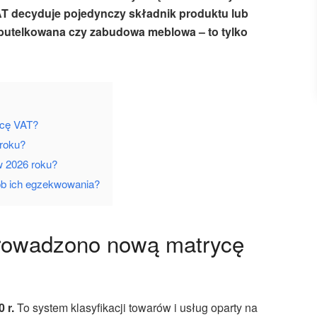
AT decyduje pojedynczy składnik produktu lub
 butelkowana czy zabudowa meblowa – to tylko
ycę VAT?
 roku?
w 2026 roku?
ób ich egzekwowania?
prowadzono nową matrycę
 r.
To system klasyfikacji towarów i usług oparty na