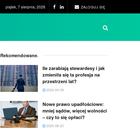
piątek, 7 sierpnia, 2026
ZALOGUJ SIĘ
Rekomendowane
.
Ile zarabiają stewardesy i jak
zmieniła się ta profesja na
przestrzeni lat?
2024-04-09
Nowe prawo upadłościowe:
mniej sądów, więcej wolności
– czy to się opłaci?
2025-08-20