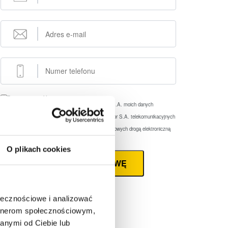
Zaznacz wszystkie
Wyrażam zgodę na przetwarzanie przez eFaktor S.A. moich danych
osobowych
(rozwiń)
Wyrażam zgodę na wykorzystywanie przez eFaktor S.A. telekomunikacyjnych
urządzeń końcowych
(rozwiń)
Wyrażam zgodę na otrzymywanie informacji handlowych drogą elektroniczną
(rozwiń)
O plikach cookies
ZAMÓW ROZMOWĘ
ołecznościowe i analizować
artnerom społecznościowym,
anymi od Ciebie lub