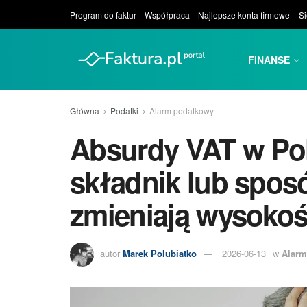
Program do faktur
Współpraca
Najlepsze konta firmowe – S
FINANSE
Główna
Podatki
Alarm podatkowy
Absurdy VAT w Pol
składnik lub spos
zmieniają wysoko
autor
Marek Polubiatko
2026-06-13
w
Alarm