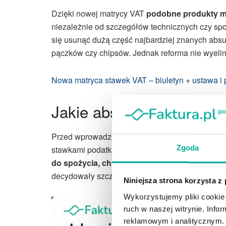
Dzięki nowej matrycy VAT
podobne produkty mi
niezależnie od szczegółów technicznych czy sp
się usunąć dużą część najbardziej znanych abs
pączków czy chipsów. Jednak reforma nie wyeli
Nowa matryca stawek VAT – biuletyn
+
ustawa i
Jakie absurdy VAT zniknę
Przed wprowadzeniem nowej matrycy VAT wiele 
Zgoda
stawkami podatku. Najbardziej znane przykłady
do spożycia, chipsów ziemniaczanych czy m
decydowały szczegóły, które dla przeciętnego 
Niniejsza strona korzysta z
Wykorzystujemy pliki cookie 
ruch w naszej witrynie. Inf
reklamowym i analitycznym. 