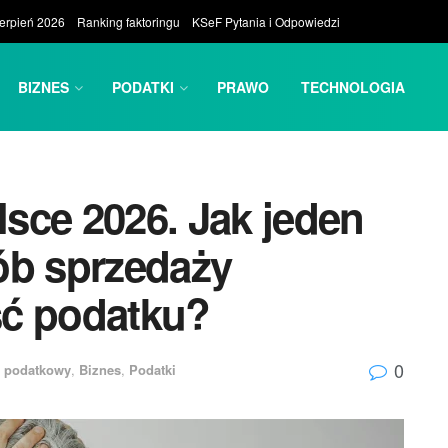
ierpień 2026
Ranking faktoringu
KSeF Pytania i Odpowiedzi
BIZNES
PODATKI
PRAWO
TECHNOLOGIA
sce 2026. Jak jeden
ób sprzedaży
ść podatku?
0
 podatkowy
,
Biznes
,
Podatki