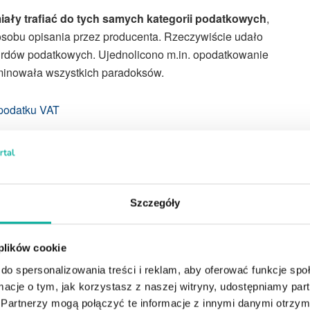
ały trafiać do tych samych kategorii podatkowych
,
osobu opisania przez producenta. Rzeczywiście udało
urdów podatkowych. Ujednolicono m.in. opodatkowanie
minowała wszystkich paradoksów.
 podatku VAT
ły po reformie z 2020 roku?
podobnych produktów było objętych zupełnie różnymi
Szczegóły
 dotyczyły
pączków z różnym terminem przydatności
usztardy
. W wielu przypadkach o wysokości podatku
konsumenta nie miały większego znaczenia.
 plików cookie
do spersonalizowania treści i reklam, aby oferować funkcje sp
ormacje o tym, jak korzystasz z naszej witryny, udostępniamy p
Partnerzy mogą połączyć te informacje z innymi danymi otrzym