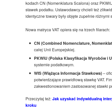
kodach CN (Nomenklatura Scalona) oraz PKWiU
stawek podatku. Ustawodawcy chcieli też zlikw
identyczne towary były objęte zupełnie różnymi
Nowa matryca VAT opiera się na trzech filarach:
CN (Combined Nomenclature, Nomenklat
całej Unii Europejskiej.
PKWiU (Polska Klasyfikacja Wyrobów i 
systemie podatkowym.
WIS (Wiążąca Informacja Stawkowa)
– ofi
potwierdzające prawidłową stawkę VAT. Fi
zakwestionowaniem zastosowanej stawki p
Przeczytaj też:
Jak uzyskać indywidualną inte
kroku