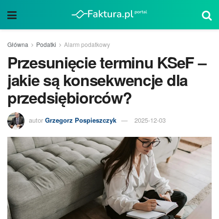
Główna
Podatki
Alarm podatkowy
Przesunięcie terminu KSeF –
jakie są konsekwencje dla
przedsiębiorców?
autor
Grzegorz Pospieszczyk
2025-12-03