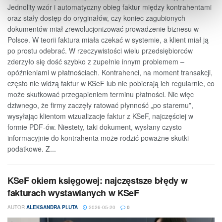
Jednolity wzór i automatyczny obieg faktur między kontrahentami
oraz stały dostęp do oryginałów, czy koniec zagubionych
dokumentów miał zrewolucjonizować prowadzenie biznesu w
Polsce. W teorii faktura miała czekać w systemie, a klient miał ją
po prostu odebrać. W rzeczywistości wielu przedsiębiorców
zderzyło się dość szybko z zupełnie innym problemem –
opóźnieniami w płatnościach. Kontrahenci, na moment transakcji,
często nie widzą faktur w KSeF lub nie pobierają ich regularnie, co
może skutkować przegapieniem terminu płatności. Nic więc
dziwnego, że firmy zaczęły ratować płynność „po staremu”,
wysyłając klientom wizualizacje faktur z KSeF, najczęściej w
formie PDF-ów. Niestety, taki dokument, wysłany czysto
informacyjnie do kontrahenta może rodzić poważne skutki
podatkowe. Z...
KSeF okiem księgowej: najczęstsze błędy w
fakturach wystawianych w KSeF
AUTOR
ALEKSANDRA PLUTA
2026-05-20
0