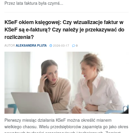
Przez lata faktura była czymś...
KSeF okiem księgowej: Czy wizualizacje faktur w
KSeF są e-fakturą? Czy należy je przekazywać do
rozliczenia?
AUTOR
ALEKSANDRA PLUTA
2026-03-17
0
Pierwszy miesiąc działania KSeF można określić mianem
wielkiego chaosu. Wielu przedsiębiorców zapamięta go jako okres
poważnych trudności organizacyjnych i technicznych. Zamiast