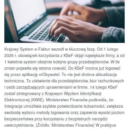
Krajowy System e-Faktur wszedł w kluczową fazę. Od 1 lutego
2026 r. obowiązek korzystania z KSeF objął największe firmy, a od
1 kwietnia system obejmie kolejne grupy przedsiębiorców. W tle
zmian pojawiła się istotna nowość. Do KSeF można już logować
się przez aplikację mObywatel. To nie jest drobna aktualizacja
techniczna. To ułatwienie dla przedsiębiorców, biur rachunkowych
i osób zarządzających uprawnieniami w firmie. 14 lutego KSeF
został zintegrowany z Krajowym Węzłem Identyfikacji
Elektronicznej (KWIE). Ministerstwo Finansów podkreśla, że:
Integracja umożliwia szybkie potwierdzanie tożsamości, zwiększa
swobodę wyboru metody logowania oraz zapewnia wysoki poziom
bezpieczeństwa przy korzystaniu z bezpłatnych narzędzi
uwierzytelniania. (Źródło: Ministerstwo Finansów) W praktyce