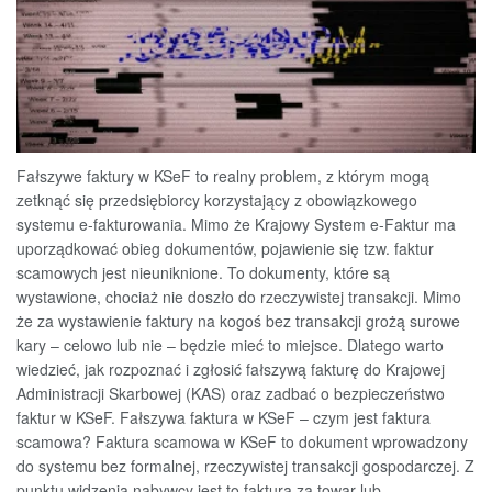
Fałszywe faktury w KSeF to realny problem, z którym mogą
zetknąć się przedsiębiorcy korzystający z obowiązkowego
systemu e-fakturowania. Mimo że Krajowy System e-Faktur ma
uporządkować obieg dokumentów, pojawienie się tzw. faktur
scamowych jest nieuniknione. To dokumenty, które są
wystawione, chociaż nie doszło do rzeczywistej transakcji. Mimo
że za wystawienie faktury na kogoś bez transakcji grożą surowe
kary – celowo lub nie – będzie mieć to miejsce. Dlatego warto
wiedzieć, jak rozpoznać i zgłosić fałszywą fakturę do Krajowej
Administracji Skarbowej (KAS) oraz zadbać o bezpieczeństwo
faktur w KSeF. Fałszywa faktura w KSeF – czym jest faktura
scamowa? Faktura scamowa w KSeF to dokument wprowadzony
do systemu bez formalnej, rzeczywistej transakcji gospodarczej. Z
punktu widzenia nabywcy jest to faktura za towar lub...