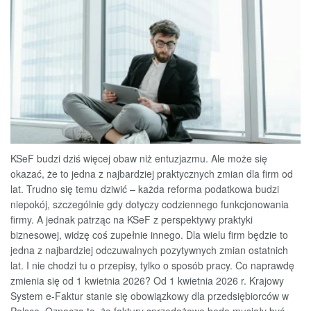
KSeF budzi dziś więcej obaw niż entuzjazmu. Ale może się
okazać, że to jedna z najbardziej praktycznych zmian dla firm od
lat. Trudno się temu dziwić – każda reforma podatkowa budzi
niepokój, szczególnie gdy dotyczy codziennego funkcjonowania
firmy. A jednak patrząc na KSeF z perspektywy praktyki
biznesowej, widzę coś zupełnie innego. Dla wielu firm będzie to
jedna z najbardziej odczuwalnych pozytywnych zmian ostatnich
lat. I nie chodzi tu o przepisy, tylko o sposób pracy. Co naprawdę
zmienia się od 1 kwietnia 2026? Od 1 kwietnia 2026 r. Krajowy
System e-Faktur stanie się obowiązkowy dla przedsiębiorców w
Polsce. Oznacza to, że faktury sprzedażowe będą musiały być