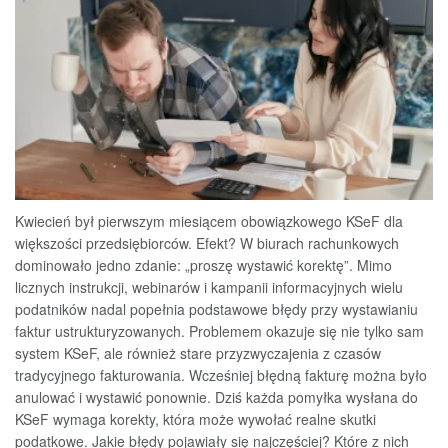
Kwiecień był pierwszym miesiącem obowiązkowego KSeF dla
większości przedsiębiorców. Efekt? W biurach rachunkowych
dominowało jedno zdanie: „proszę wystawić korektę”. Mimo
licznych instrukcji, webinarów i kampanii informacyjnych wielu
podatników nadal popełnia podstawowe błędy przy wystawianiu
faktur ustrukturyzowanych. Problemem okazuje się nie tylko sam
system KSeF, ale również stare przyzwyczajenia z czasów
tradycyjnego fakturowania. Wcześniej błędną fakturę można było
anulować i wystawić ponownie. Dziś każda pomyłka wysłana do
KSeF wymaga korekty, która może wywołać realne skutki
podatkowe. Jakie błędy pojawiały się najczęściej? Które z nich