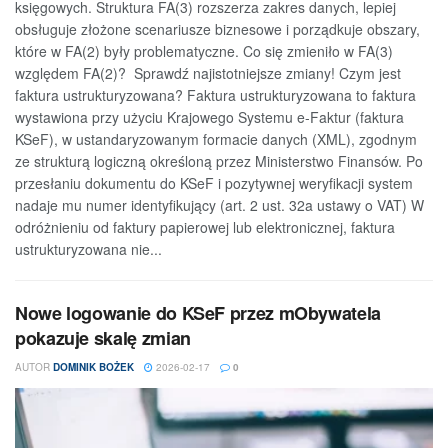
księgowych. Struktura FA(3) rozszerza zakres danych, lepiej
obsługuje złożone scenariusze biznesowe i porządkuje obszary,
które w FA(2) były problematyczne. Co się zmieniło w FA(3)
względem FA(2)? Sprawdź najistotniejsze zmiany! Czym jest
faktura ustrukturyzowana? Faktura ustrukturyzowana to faktura
wystawiona przy użyciu Krajowego Systemu e-Faktur (faktura
KSeF), w ustandaryzowanym formacie danych (XML), zgodnym
ze strukturą logiczną określoną przez Ministerstwo Finansów. Po
przesłaniu dokumentu do KSeF i pozytywnej weryfikacji system
nadaje mu numer identyfikujący (art. 2 ust. 32a ustawy o VAT) W
odróżnieniu od faktury papierowej lub elektronicznej, faktura
ustrukturyzowana nie...
Nowe logowanie do KSeF przez mObywatela
pokazuje skalę zmian
AUTOR
DOMINIK BOŻEK
2026-02-17
0