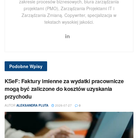
zakresie procesów biznesowych, biura zarządzania
projektami (PMO), Zarządzania Projektami IT i
Zarządzania Zmianą. Copywriter, specjalizacja w
tekstach wysokiej jakości.
Podobne
Wpisy
KSeF: Faktury imienne za wydatki pracownicze
mogą być zaliczone do kosztów uzyskania
przychodu
AUTOR
ALEKSANDRA PLUTA
2026-07-27
0