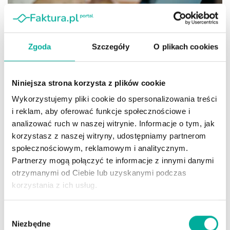
Zgoda
Szczegóły
O plikach cookies
Obowiązkowy KSeF utrudnił wielu firmom rozliczanie wydatków
Niniejsza strona korzysta z plików cookie
pracowniczych. Problem dotyczy zwłaszcza kosztów ponoszonych
podczas delegacji oraz zakupów opłacanych kartami służbowymi.
Wykorzystujemy pliki cookie do spersonalizowania treści
Faktura wystawiona na pracodawcę trafia bezpośrednio do
i reklam, aby oferować funkcje społecznościowe i
systemu, a powiązanie wydatku z konkretną osobą lub określenie
analizować ruch w naszej witrynie. Informacje o tym, jak
jego związku z prowadzoną działalnością bywa wówczas trudne i
korzystasz z naszej witryny, udostępniamy partnerom
czasochłonne. W poszukiwaniu rozwiązania tego problemu
społecznościowym, reklamowym i analitycznym.
przedsiębiorcy zaczęli masowo zwracać się do dyrektora Krajowej
Partnerzy mogą połączyć te informacje z innymi danymi
Informacji Skarbowej z pytaniem, czy faktury imienne wystawiane
otrzymanymi od Ciebie lub uzyskanymi podczas
na pracowników mogą stanowić koszty uzyskania przychodu
korzystania z ich usług.
firmy. Takie dokumenty nie podlegają obowiązkowej wysyłce do
KSeF, a jednocześnie znacząco ułatwiają kontrolę nad
rozrachunkami pracowniczymi. Interpretacje wydawane w 2026
Wybór
roku jasno wskazują, że dokument wystawiony na pracownika nie
Niezbędne
zgody