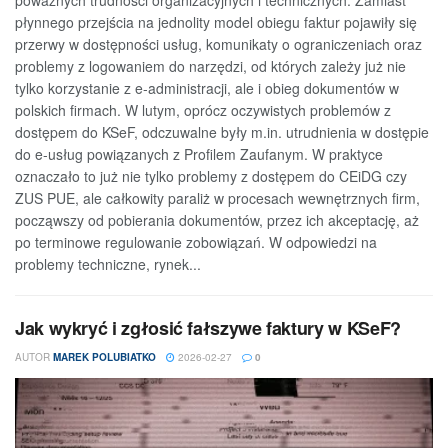
płynnego przejścia na jednolity model obiegu faktur pojawiły się
przerwy w dostępności usług, komunikaty o ograniczeniach oraz
problemy z logowaniem do narzędzi, od których zależy już nie
tylko korzystanie z e-administracji, ale i obieg dokumentów w
polskich firmach. W lutym, oprócz oczywistych problemów z
dostępem do KSeF, odczuwalne były m.in. utrudnienia w dostępie
do e-usług powiązanych z Profilem Zaufanym. W praktyce
oznaczało to już nie tylko problemy z dostępem do CEiDG czy
ZUS PUE, ale całkowity paraliż w procesach wewnętrznych firm,
począwszy od pobierania dokumentów, przez ich akceptację, aż
po terminowe regulowanie zobowiązań. W odpowiedzi na
problemy techniczne, rynek...
Jak wykryć i zgłosić fałszywe faktury w KSeF?
AUTOR
MAREK POLUBIATKO
2026-02-27
0