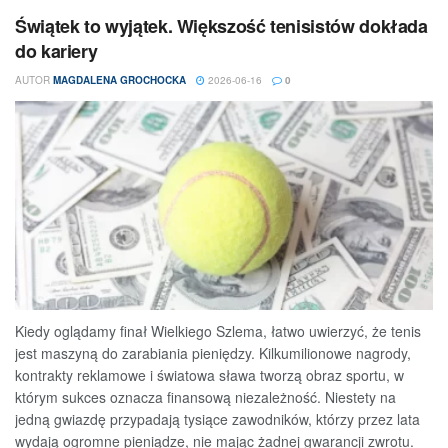
Świątek to wyjątek. Większość tenisistów dokłada
do kariery
AUTOR
MAGDALENA GROCHOCKA
2026-06-16
0
Kiedy oglądamy finał Wielkiego Szlema, łatwo uwierzyć, że tenis
jest maszyną do zarabiania pieniędzy. Kilkumilionowe nagrody,
kontrakty reklamowe i światowa sława tworzą obraz sportu, w
którym sukces oznacza finansową niezależność. Niestety na
jedną gwiazdę przypadają tysiące zawodników, którzy przez lata
wydają ogromne pieniądze, nie mając żadnej gwarancji zwrotu.