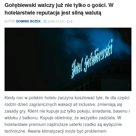
Gołębiewski walczy już nie tylko o gości. W
hotelarstwie reputacja jest silną walutą
AUTOR
DOMINIK BOŻEK
2026-07-03
0
Kiedy noc w polskim hotelu zaczyna kosztować tyle, ile dla części
rodzin dzień zagranicznych wakacji all inclusive, zmieniają się
zasady gry. Klient nie kupuje już tylko pokoju, śniadania, basenu i
widoku z balkonu. Kupuje obietnicę, że wszystko zadziała. W
hotelarstwie premium najdroższe usterki rzadko są wyłącznie
techniczne. Awaria klimatyzacji może być problemem