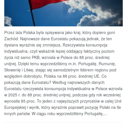
Przez lata Polska była opisywana jako kraj, który dopiero goni
Zachód. Najnowsze dane Eurostatu pokazują jednak, że ten
dystans wyraźnie się zmniejsza. Rzeczywista konsumpcja
indywidualna, czyli wskaźnik lepiej oddający faktyczny poziom
życia niż samo PKB, wzrosła w Polsce do 88 proc. średniej
unijnej. Dzięki temu wyprzedziliśmy m.in. Portugalię, Rumunię,
Słowenię i Litwę, stając się samodzielnym liderem regionu pod
względem dobrobytu. Polska na 88 proc. średniej UE. Co
pokazują dane Eurostatu? Według najnowszych danych
Eurostatu rzeczywista konsumpcja indywidualna w Polsce wzrosła
w 2025 r. do 88 proc. średniej unijnej, podczas gdy rok wcześniej
wynosiła 85 proc. To jeden z najwyższych przyrostów w całej Unii
Europejskiej i wynik, który wyraźnie poprawił pozycję Polski na tle
innych państw. W ciągu roku wyprzedziliśmy Portugalię,...