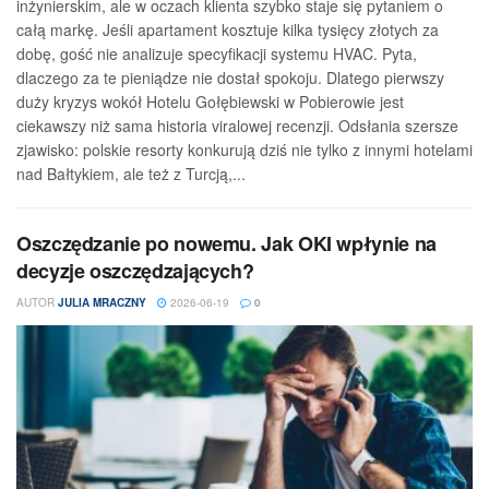
inżynierskim, ale w oczach klienta szybko staje się pytaniem o
całą markę. Jeśli apartament kosztuje kilka tysięcy złotych za
dobę, gość nie analizuje specyfikacji systemu HVAC. Pyta,
dlaczego za te pieniądze nie dostał spokoju. Dlatego pierwszy
duży kryzys wokół Hotelu Gołębiewski w Pobierowie jest
ciekawszy niż sama historia viralowej recenzji. Odsłania szersze
zjawisko: polskie resorty konkurują dziś nie tylko z innymi hotelami
nad Bałtykiem, ale też z Turcją,...
Oszczędzanie po nowemu. Jak OKI wpłynie na
decyzje oszczędzających?
AUTOR
JULIA MRACZNY
2026-06-19
0