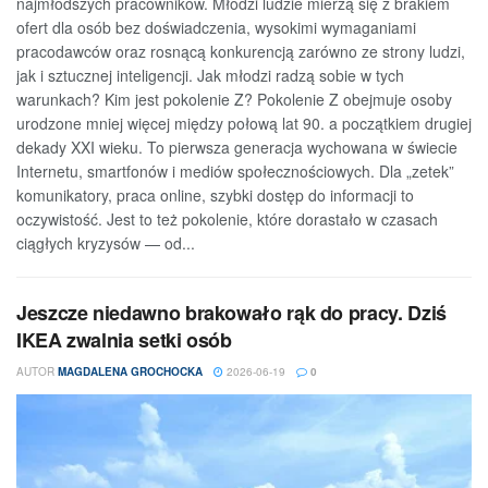
najmłodszych pracowników. Młodzi ludzie mierzą się z brakiem
ofert dla osób bez doświadczenia, wysokimi wymaganiami
pracodawców oraz rosnącą konkurencją zarówno ze strony ludzi,
jak i sztucznej inteligencji. Jak młodzi radzą sobie w tych
warunkach? Kim jest pokolenie Z? Pokolenie Z obejmuje osoby
urodzone mniej więcej między połową lat 90. a początkiem drugiej
dekady XXI wieku. To pierwsza generacja wychowana w świecie
Internetu, smartfonów i mediów społecznościowych. Dla „zetek”
komunikatory, praca online, szybki dostęp do informacji to
oczywistość. Jest to też pokolenie, które dorastało w czasach
ciągłych kryzysów — od...
Jeszcze niedawno brakowało rąk do pracy. Dziś
IKEA zwalnia setki osób
AUTOR
MAGDALENA GROCHOCKA
2026-06-19
0