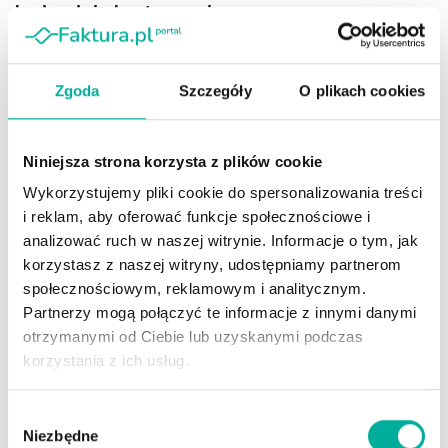
budzą duże kontrowersje
AUTOR
DOMINIK BOŻEK
2026-08-05
0
Zgoda
Szczegóły
O plikach cookies
Niniejsza strona korzysta z plików cookie
Wykorzystujemy pliki cookie do spersonalizowania treści
i reklam, aby oferować funkcje społecznościowe i
analizować ruch w naszej witrynie. Informacje o tym, jak
korzystasz z naszej witryny, udostępniamy partnerom
społecznościowym, reklamowym i analitycznym.
Pyszne.pl rozpoczęło zwalnianie około 5 tys. kurierów i kurierek.
Do końca sierpnia firma zamierza zakończyć dotychczasowy
Partnerzy mogą połączyć te informacje z innymi danymi
model współpracy, w którym dostawy organizowała przez własną
otrzymanymi od Ciebie lub uzyskanymi podczas
spółkę. Kurierzy będą mogli nadal rozwozić zamówienia, ale za
korzystania z ich usług.
pośrednictwem jednego z pięciu partnerów flotowych. Zmiana nie
sprowadza się do przekazania obsługi kadrowej zewnętrznym
Wybór
firmom. Nowy system przenosi na kurierów większą część ryzyka
Niezbędne
zgody
związanego z liczbą zamówień, kosztami pracy i organizacją