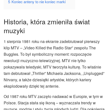
5
Koniec anteny to nie koniec marki
Historia, która zmieniła świat
muzyki
1 sierpnia 1981 roku na ekranie zadebiutował pierwszy
klip MTV – „Video Killed the Radio Star” zespołu The
Buggles. To był symboliczny moment: rozpoczęcie
rewolucji muzyczno-telewizyjnej. MTV nie tylko
pokazywała teledyski, MTV tworzyła kulturę. To właśnie
tam debiutował „Thriller” Michaela Jacksona, „Unplugged”
Nirvany, a także dziesiątki artystów, których kariery
eksplodowały dzięki tej antenie.
Od 1987 roku MTV zaczęło nadawać w Europie, w tym w
Polsce. Stacja stała się ikoną – wyznaczała trendy w
muzyce, modzie i stylu życia młodych ludzi. Dla pokolenia