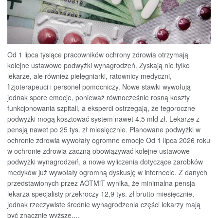
Od 1 lipca tysiące pracowników ochrony zdrowia otrzymają
kolejne ustawowe podwyżki wynagrodzeń. Zyskają nie tylko
lekarze, ale również pielęgniarki, ratownicy medyczni,
fizjoterapeuci i personel pomocniczy. Nowe stawki wywołują
jednak spore emocje, ponieważ równocześnie rosną koszty
funkcjonowania szpitali, a eksperci ostrzegają, że tegoroczne
podwyżki mogą kosztować system nawet 4,5 mld zł. Lekarze z
pensją nawet po 25 tys. zł miesięcznie. Planowane podwyżki w
ochronie zdrowia wywołały ogromne emocje Od 1 lipca 2026 roku
w ochronie zdrowia zaczną obowiązywać kolejne ustawowe
podwyżki wynagrodzeń, a nowe wyliczenia dotyczące zarobków
medyków już wywołały ogromną dyskusję w internecie. Z danych
przedstawionych przez AOTMiT wynika, że minimalna pensja
lekarza specjalisty przekroczy 12,9 tys. zł brutto miesięcznie,
jednak rzeczywiste średnie wynagrodzenia części lekarzy mają
być znacznie wyższe....