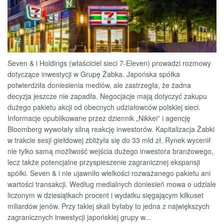
Seven & i Holdings (właściciel sieci 7-Eleven) prowadzi rozmowy
dotyczące inwestycji w Grupę Żabka. Japońska spółka
potwierdziła doniesienia mediów, ale zastrzegła, że żadna
decyzja jeszcze nie zapadła. Negocjacje mają dotyczyć zakupu
dużego pakietu akcji od obecnych udziałowców polskiej sieci.
Informacje opublikowane przez dziennik „Nikkei” i agencję
Bloomberg wywołały silną reakcję inwestorów. Kapitalizacja Żabki
w trakcie sesji giełdowej zbliżyła się do 33 mld zł. Rynek wycenił
nie tylko samą możliwość wejścia dużego inwestora branżowego,
lecz także potencjalne przyspieszenie zagranicznej ekspansji
spółki. Seven & i nie ujawniło wielkości rozważanego pakietu ani
wartości transakcji. Według medialnych doniesień mowa o udziale
liczonym w dziesiątkach procent i wydatku sięgającym kilkuset
miliardów jenów. Przy takiej skali byłaby to jedna z największych
zagranicznych inwestycji japońskiej grupy w...