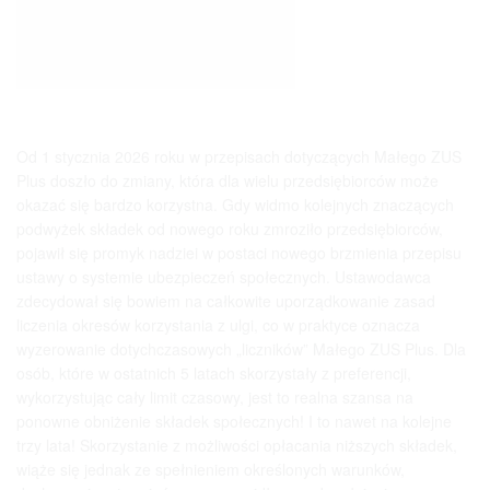
Od 1 stycznia 2026 roku w przepisach dotyczących Małego ZUS
Plus doszło do zmiany, która dla wielu przedsiębiorców może
okazać się bardzo korzystna. Gdy widmo kolejnych znaczących
podwyżek składek od nowego roku zmroziło przedsiębiorców,
pojawił się promyk nadziei w postaci nowego brzmienia przepisu
ustawy o systemie ubezpieczeń społecznych. Ustawodawca
zdecydował się bowiem na całkowite uporządkowanie zasad
liczenia okresów korzystania z ulgi, co w praktyce oznacza
wyzerowanie dotychczasowych „liczników” Małego ZUS Plus. Dla
osób, które w ostatnich 5 latach skorzystały z preferencji,
wykorzystując cały limit czasowy, jest to realna szansa na
ponowne obniżenie składek społecznych! I to nawet na kolejne
trzy lata! Skorzystanie z możliwości opłacania niższych składek,
wiąże się jednak ze spełnieniem określonych warunków,
dochowaniem terminów oraz prawidłowym dopełnieniem
formalności...