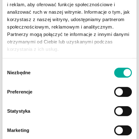
i reklam, aby oferować funkcje społecznościowe i
analizować ruch w naszej witrynie. Informacje o tym, jak
korzystasz z naszej witryny, udostępniamy partnerom
Grzegorz Pospieszczyk
społecznościowym, reklamowym i analitycznym.
Doświadczony Ekspert z udokumentowaną historią
Partnerzy mogą połączyć te informacje z innymi danymi
pracy w branży doradztwa zarządczego. Specjalista w
otrzymanymi od Ciebie lub uzyskanymi podczas
zakresie procesów biznesowych, biura zarządzania
korzystania z ich usług.
projektami (PMO), Zarządzania Projektami IT i
Zarządzania Zmianą. Copywriter, specjalizacja w
Wybór
tekstach wysokiej jakości.
Niezbędne
zgody
Preferencje
Statystyka
Podobne
Wpisy
Ustawa frankowa wchodzi w życie 7 sierpnia.
Marketing
Kiedy będzie można przestać płacić raty?