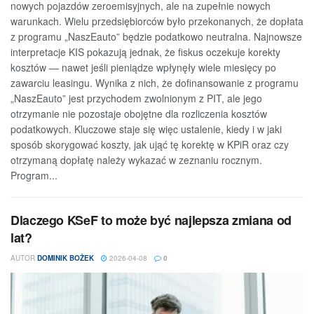
nowych pojazdów zeroemisyjnych, ale na zupełnie nowych
warunkach. Wielu przedsiębiorców było przekonanych, że dopłata
z programu „NaszEauto” będzie podatkowo neutralna. Najnowsze
interpretacje KIS pokazują jednak, że fiskus oczekuje korekty
kosztów — nawet jeśli pieniądze wpłynęły wiele miesięcy po
zawarciu leasingu. Wynika z nich, że dofinansowanie z programu
„NaszEauto” jest przychodem zwolnionym z PIT, ale jego
otrzymanie nie pozostaje obojętne dla rozliczenia kosztów
podatkowych. Kluczowe staje się więc ustalenie, kiedy i w jaki
sposób skorygować koszty, jak ująć tę korektę w KPiR oraz czy
otrzymaną dopłatę należy wykazać w zeznaniu rocznym.
Program...
Dlaczego KSeF to może być najlepsza zmiana od
lat?
AUTOR
DOMINIK BOŻEK
2026-04-08
0