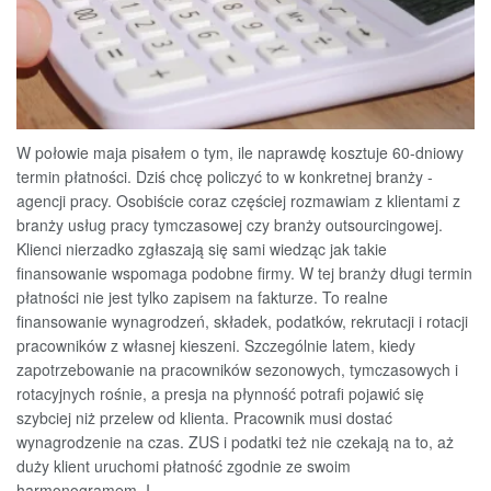
W połowie maja pisałem o tym, ile naprawdę kosztuje 60-dniowy
termin płatności. Dziś chcę policzyć to w konkretnej branży -
agencji pracy. Osobiście coraz częściej rozmawiam z klientami z
branży usług pracy tymczasowej czy branży outsourcingowej.
Klienci nierzadko zgłaszają się sami wiedząc jak takie
finansowanie wspomaga podobne firmy. W tej branży długi termin
płatności nie jest tylko zapisem na fakturze. To realne
finansowanie wynagrodzeń, składek, podatków, rekrutacji i rotacji
pracowników z własnej kieszeni. Szczególnie latem, kiedy
zapotrzebowanie na pracowników sezonowych, tymczasowych i
rotacyjnych rośnie, a presja na płynność potrafi pojawić się
szybciej niż przelew od klienta. Pracownik musi dostać
wynagrodzenie na czas. ZUS i podatki też nie czekają na to, aż
duży klient uruchomi płatność zgodnie ze swoim
harmonogramem. I...