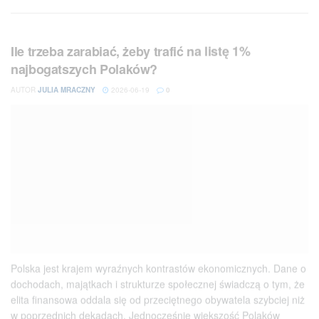
Ile trzeba zarabiać, żeby trafić na listę 1%
najbogatszych Polaków?
AUTOR
JULIA MRACZNY
2026-06-19
0
Polska jest krajem wyraźnych kontrastów ekonomicznych. Dane o
dochodach, majątkach i strukturze społecznej świadczą o tym, że
elita finansowa oddala się od przeciętnego obywatela szybciej niż
w poprzednich dekadach. Jednocześnie większość Polaków
postrzega siebie jako część klasy średniej, nie bacząc na to, że