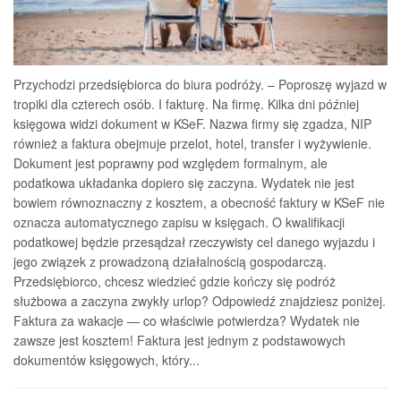
Przychodzi przedsiębiorca do biura podróży. – Poproszę wyjazd w
tropiki dla czterech osób. I fakturę. Na firmę. Kilka dni później
księgowa widzi dokument w KSeF. Nazwa firmy się zgadza, NIP
również a faktura obejmuje przelot, hotel, transfer i wyżywienie.
Dokument jest poprawny pod względem formalnym, ale
podatkowa układanka dopiero się zaczyna. Wydatek nie jest
bowiem równoznaczny z kosztem, a obecność faktury w KSeF nie
oznacza automatycznego zapisu w księgach. O kwalifikacji
podatkowej będzie przesądzał rzeczywisty cel danego wyjazdu i
jego związek z prowadzoną działalnością gospodarczą.
Przedsiębiorco, chcesz wiedzieć gdzie kończy się podróż
służbowa a zaczyna zwykły urlop? Odpowiedź znajdziesz poniżej.
Faktura za wakacje — co właściwie potwierdza? Wydatek nie
zawsze jest kosztem! Faktura jest jednym z podstawowych
dokumentów księgowych, który...