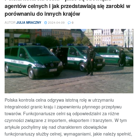
agentów celnych i jak przedstawiają się zarobki w
porównaniu do innych krajów
AUTOR
JULIA MRACZNY
2024-04-09
0
Polska kontrola celna odgrywa istotną rolę w utrzymaniu
integralności granic kraju i zapewnieniu płynnego przepływu
towarów. Funkcjonariusze celni są odpowiedzialni za różne
czynności związane z importem, eksportem i tranzytem. W tym
artykule pochylimy się nad charakterem obowiązków
funkcjonariuszy służby celnej, wymaganiami, jakie należy spełnić,