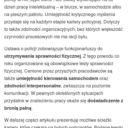
dzień pracę intelektualną – w biurze, w samochodzie albo
na pieszym patrolu. Umiejętność krytycznego myślenia
przydaje się na każdym etapie kariery policyjnej. Dotyczy
to także zdolności organizacyjnych, bez których większość
czynności procesowych nie ma racji bytu.
Ustawa o policji zobowiązuje funkcjonariuszy do
utrzymywania sprawności fizycznej
. Z tego powodu co
roku organizowane są obowiązkowe testy sprawności
fizycznej. Cenione przez przyszłych pracodawców są
także
umiejętność
kierowania
samochodem
oraz
zdolności
interpersonalne
, zwłaszcza na poziomie
komunikacji. W pewnych określonych sytuacjach
przydatne w znalezieniu pracy okaże się
doświadczenie
z
bronią palną
.
W dalszej części artykułu prezentuję możliwe ścieżki
kariery, które czekają na byłych policjantów. Podane kwoty