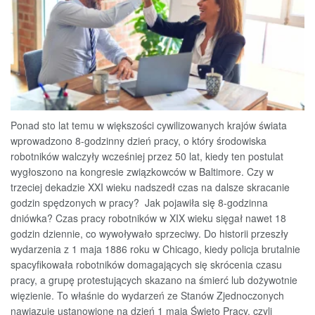
Ponad sto lat temu w większości cywilizowanych krajów świata
wprowadzono 8-godzinny dzień pracy, o który środowiska
robotników walczyły wcześniej przez 50 lat, kiedy ten postulat
wygłoszono na kongresie związkowców w Baltimore. Czy w
trzeciej dekadzie XXI wieku nadszedł czas na dalsze skracanie
godzin spędzonych w pracy? Jak pojawiła się 8-godzinna
dniówka? Czas pracy robotników w XIX wieku sięgał nawet 18
godzin dziennie, co wywoływało sprzeciwy. Do historii przeszły
wydarzenia z 1 maja 1886 roku w Chicago, kiedy policja brutalnie
spacyfikowała robotników domagających się skrócenia czasu
pracy, a grupę protestujących skazano na śmierć lub dożywotnie
więzienie. To właśnie do wydarzeń ze Stanów Zjednoczonych
nawiązuje ustanowione na dzień 1 maja Święto Pracy, czyli