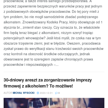
pracowników, a także interes samego przedsiębiorstwa. A
przecież zapewnienie bezpiecznych warunków pracy jest jednym
z podstawowych obowiązków pracodawców. Do tej pory mieli z
tym problem, bo nie mogli samodzielnie zbadać podejrzanego
alkomatem. Znowelizowany Kodeks Pracy, który obowiązuje od 1
stycznia br., zmienił stan rzeczy. Czy oznacza to, że właściciele
firm będą teraz biegać z alkomatami, niczym szeryf tropiąc
potencjalnych winowajców? Jeśli ktoś myśli, że czeka nas w tym
obszarze trzęsienie ziemi, jest w błędzie. Owszem, pracodawca
zyskał prawo do weryfikacji stanu trzeźwości swoich pracowników
oraz kontroli na obecność środków odurzających, jednak
obwarowane jest to szeregiem zapisów chroniących prawa
pracowników i niepozwalających –...
30-dniowy areszt za zorganizowanie imprezy
firmowej z alkoholem? To możliwe!
AUTOR
MICHAŁ WYSOCKI
2023-12-01
0