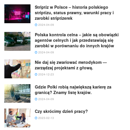
Striptiz w Polsce – historia polskiego
striptizu, status prawny, warunki pracy i
zarobki striptizerek
2024-04-09
Polska kontrola celna – jakie są obowiązki
agentów celnych i jak przedstawiają się
zarobki w porównaniu do innych krajów
2024-04-09
Nie daj się zwariować metodykom —
zarządzaj projektami z głową.
2024-12-23
Gdzie Polki robią największą karierę za
granicą? Znamy listę krajów.
2024-04-09
Czy skrócimy dzień pracy?
2023-02-13