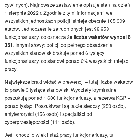
cywilnych). Najnowsze zestawienie opisuje stan na dzień
1 sierpnia 2022 r. Zgodnie z tymi informacjami we
wszystkich jednostkach policji istnieje obecnie 105 309
etatów. Jednocześnie zatrudnionych jest 98 958
funkcjonariuszy, co oznacza że
liczba wakatów wynosi 6
351
. Innymi słowy: policji do pełnego obsadzenia
wszystkich stanowisk brakuje ponad 6 tysięcy
funkcjonariuszy, co stanowi ponad 6% wszystkich miejsc
pracy.
Największe braki widać w prewencji – tutaj liczba wakatów
to prawie 3 tysiące stanowisk. Wydziały kryminalne
poszukują ponad 1 600 funkcjonariuszy, a rezerwa KGP –
ponad tysiąc. Poszukiwani są także śledczy (253 osób),
antyterroryści (156 osób) i specjaliści od
cyberprzestępczości (111 osób).
Jeśli chodzi o wiek i staż pracy funkcjonariuszy, tu