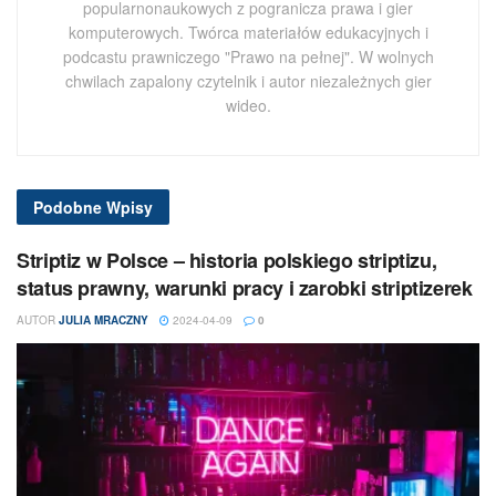
popularnonaukowych z pogranicza prawa i gier
komputerowych. Twórca materiałów edukacyjnych i
podcastu prawniczego "Prawo na pełnej". W wolnych
chwilach zapalony czytelnik i autor niezależnych gier
wideo.
Podobne
Wpisy
Striptiz w Polsce – historia polskiego striptizu,
status prawny, warunki pracy i zarobki striptizerek
AUTOR
JULIA MRACZNY
2024-04-09
0