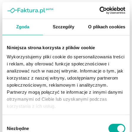
członkowie wydziałów do spraw wykroczeń. Z tego
powodu idealnie sprawdziliby się w pracy instruktora nauki
jazdy. Niestety, rynek jest tutaj bezlitosny i kandydaci na to
stanowisko rzadko kiedy mogą liczyć na więcej niż 3
Zgoda
Szczegóły
O plikach cookies
tysiące złotych wynagrodzenia.
Instruktor strzelectwa
Niniejsza strona korzysta z plików cookie
Wykorzystujemy pliki cookie do spersonalizowania treści
sportowego – 4 tysiące złotych
i reklam, aby oferować funkcje społecznościowe i
analizować ruch w naszej witrynie. Informacje o tym, jak
Dzięki doświadczeniu w obchodzeniu się z bronią,
korzystasz z naszej witryny, udostępniamy partnerom
policjanci są kandydatami idealnych instruktorów
społecznościowym, reklamowym i analitycznym.
strzelectwa. Zarobki w tym zawodzie różnią się znacznie w
Partnerzy mogą połączyć te informacje z innymi danymi
zależności od tego, jakiej broni dotyczy szkolenie.
otrzymanymi od Ciebie lub uzyskanymi podczas
Doświadczony instruktor strzelectwa bojowego potrafi
korzystania z ich usług.
zarabiać 10 tysięcy złotych miesięcznie. W przypadku
strzelectwa sportowego te kwoty są mniejsze i plasują się
Wybór
w okolicach 4 tysięcy złotych.
Niezbędne
zgody