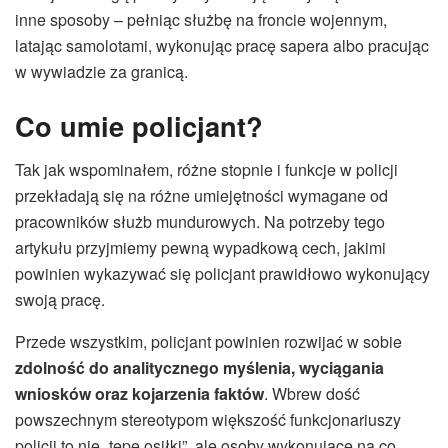
inne sposoby – pełniąc służbę na froncie wojennym,
latając samolotami, wykonując pracę sapera albo pracując
w wywiadzie za granicą.
Co umie policjant?
Tak jak wspominałem, różne stopnie i funkcje w policji
przekładają się na różne umiejętności wymagane od
pracowników służb mundurowych. Na potrzeby tego
artykułu przyjmiemy pewną wypadkową cech, jakimi
powinien wykazywać się policjant prawidłowo wykonujący
swoją pracę.
Przede wszystkim, policjant powinien rozwijać w sobie
zdolność do analitycznego myślenia, wyciągania
wniosków oraz kojarzenia faktów
. Wbrew dość
powszechnym stereotypom większość funkcjonariuszy
policji to nie „tępe osiłki”, ale osoby wykonujące na co