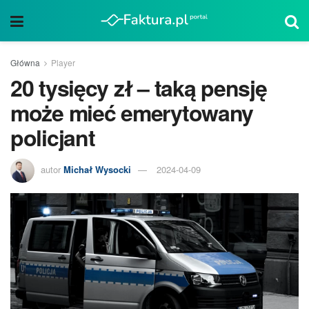
Główna
Player
20 tysięcy zł – taką pensję
może mieć emerytowany
policjant
autor
Michał Wysocki
2024-04-09