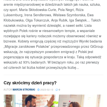
arenie międzynarodowej w dziedzinach takich jak nauka, sztuka,
czy sport. Maria Skłodowska-Curie, Pola Negri, Róża
Luksemburg, Irena Sendlerowa, Wisława Szymborska, Ewa
Kłobukowska, Olga Tokarczuk, Anja Rubik, Iga Świątek… Takich
nazwisk można by wymienić dziesiątki, a nawet setki. Lista
wybitnych Polek rośnie w niesamowitym tempie, a wspaniale
rozwijające się kariery rodaczek możemy obserwować również w
biznesie. Kobiety emigrują częściej niż mężczyźni Wyniki badania
„Migracje zarobkowe Polaków” przeprowadzonego przez GiGroup
wskazują, że najczęstszym powodem emigracji z Polski jest
pogarszająca się sytuacja gospodarcza w kraju. Taką odpowiedź
wskazało aż 93% badanych. W bieżącym roku, po raz pierwszy
od czterech lat liczba kobiet przewyższyła liczbę...
Czy skrócimy dzień pracy?
AUTOR
MARCIN STROŃSKI
2023-02-13
0