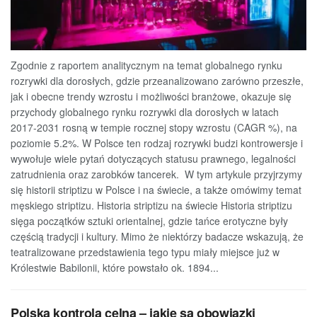
Zgodnie z raportem analitycznym na temat globalnego rynku
rozrywki dla dorosłych, gdzie przeanalizowano zarówno przeszłe,
jak i obecne trendy wzrostu i możliwości branżowe, okazuje się
przychody globalnego rynku rozrywki dla dorosłych w latach
2017-2031 rosną w tempie rocznej stopy wzrostu (CAGR %), na
poziomie 5.2%. W Polsce ten rodzaj rozrywki budzi kontrowersje i
wywołuje wiele pytań dotyczących statusu prawnego, legalności
zatrudnienia oraz zarobków tancerek. W tym artykule przyjrzymy
się historii striptizu w Polsce i na świecie, a także omówimy temat
męskiego striptizu. Historia striptizu na świecie Historia striptizu
sięga początków sztuki orientalnej, gdzie tańce erotyczne były
częścią tradycji i kultury. Mimo że niektórzy badacze wskazują, że
teatralizowane przedstawienia tego typu miały miejsce już w
Królestwie Babilonii, które powstało ok. 1894...
Polska kontrola celna – jakie są obowiązki