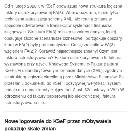
Od 1 lutego 2026 r. w KSeF obowiązuje nowa struktura logiczna
faktury ustrukturyzowanej FA(3). Wbrew pozorom, to nie tylko
techniczna aktualizacja schemy XML, ale realna zmiana w
sposobie odwzorowania transakcji w systemach finansowo-
księgowych. Struktura FA(3) rozszerza zakres danych, lepiej
obsługuje złożone scenariusze biznesowe i porządkuje obszary,
które w FA(2) były problematyczne. Co się zmieniło w FA(3)
względem FA(2)? Sprawdź najistotniejsze zmiany! Czym jest
faktura ustrukturyzowana? Faktura ustrukturyzowana to faktura
wystawiona przy użyciu Krajowego Systemu e-Faktur (faktura
KSeF), w ustandaryzowanym formacie danych (XML), zgodnym
ze strukturą logiczną określoną przez Ministerstwo Finansów. Po
przesłaniu dokumentu do KSeF i pozytywnej weryfikacji system
nadaje mu numer identyfikujący (art. 2 ust. 32a ustawy o VAT) W
odróżnieniu od faktury papierowej lub elektronicznej, faktura
ustrukturyzowana nie...
Nowe logowanie do KSeF przez mObywatela
pokazuje skalę zmian