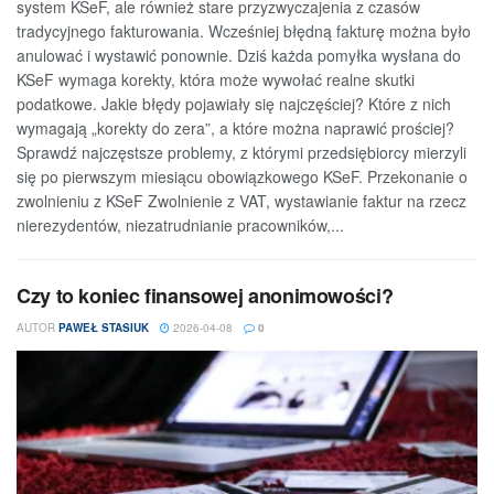
system KSeF, ale również stare przyzwyczajenia z czasów
tradycyjnego fakturowania. Wcześniej błędną fakturę można było
anulować i wystawić ponownie. Dziś każda pomyłka wysłana do
KSeF wymaga korekty, która może wywołać realne skutki
podatkowe. Jakie błędy pojawiały się najczęściej? Które z nich
wymagają „korekty do zera”, a które można naprawić prościej?
Sprawdź najczęstsze problemy, z którymi przedsiębiorcy mierzyli
się po pierwszym miesiącu obowiązkowego KSeF. Przekonanie o
zwolnieniu z KSeF Zwolnienie z VAT, wystawianie faktur na rzecz
nierezydentów, niezatrudnianie pracowników,...
Czy to koniec finansowej anonimowości?
AUTOR
PAWEŁ STASIUK
2026-04-08
0