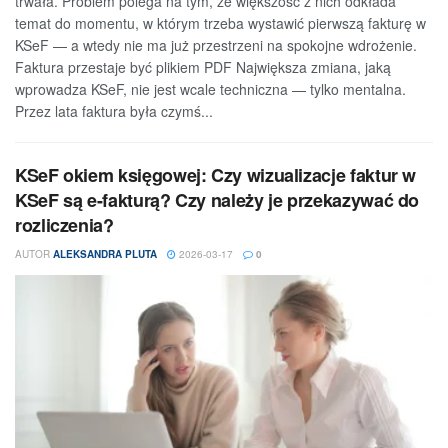
trwała. Problem polega na tym, że większość z nich odkłada
temat do momentu, w którym trzeba wystawić pierwszą fakturę w
KSeF — a wtedy nie ma już przestrzeni na spokojne wdrożenie.
Faktura przestaje być plikiem PDF Największa zmiana, jaką
wprowadza KSeF, nie jest wcale techniczna — tylko mentalna.
Przez lata faktura była czymś...
KSeF okiem księgowej: Czy wizualizacje faktur w
KSeF są e-fakturą? Czy należy je przekazywać do
rozliczenia?
AUTOR
ALEKSANDRA PLUTA
2026-03-17
0