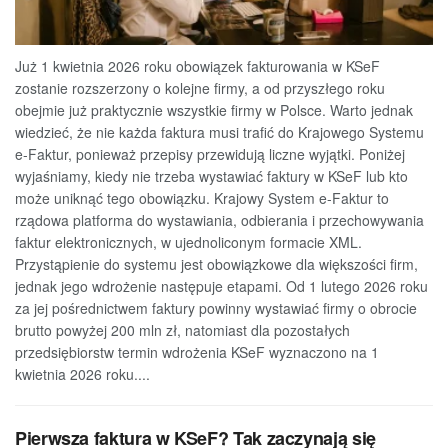
Już 1 kwietnia 2026 roku obowiązek fakturowania w KSeF
zostanie rozszerzony o kolejne firmy, a od przyszłego roku
obejmie już praktycznie wszystkie firmy w Polsce. Warto jednak
wiedzieć, że nie każda faktura musi trafić do Krajowego Systemu
e-Faktur, ponieważ przepisy przewidują liczne wyjątki. Poniżej
wyjaśniamy, kiedy nie trzeba wystawiać faktury w KSeF lub kto
może uniknąć tego obowiązku. Krajowy System e-Faktur to
rządowa platforma do wystawiania, odbierania i przechowywania
faktur elektronicznych, w ujednoliconym formacie XML.
Przystąpienie do systemu jest obowiązkowe dla większości firm,
jednak jego wdrożenie następuje etapami. Od 1 lutego 2026 roku
za jej pośrednictwem faktury powinny wystawiać firmy o obrocie
brutto powyżej 200 mln zł, natomiast dla pozostałych
przedsiębiorstw termin wdrożenia KSeF wyznaczono na 1
kwietnia 2026 roku....
Pierwsza faktura w KSeF? Tak zaczynają się