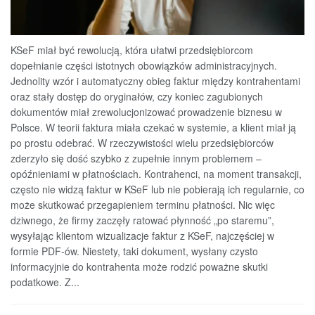
KSeF miał być rewolucją, która ułatwi przedsiębiorcom
dopełnianie części istotnych obowiązków administracyjnych.
Jednolity wzór i automatyczny obieg faktur między kontrahentami
oraz stały dostęp do oryginałów, czy koniec zagubionych
dokumentów miał zrewolucjonizować prowadzenie biznesu w
Polsce. W teorii faktura miała czekać w systemie, a klient miał ją
po prostu odebrać. W rzeczywistości wielu przedsiębiorców
zderzyło się dość szybko z zupełnie innym problemem –
opóźnieniami w płatnościach. Kontrahenci, na moment transakcji,
często nie widzą faktur w KSeF lub nie pobierają ich regularnie, co
może skutkować przegapieniem terminu płatności. Nic więc
dziwnego, że firmy zaczęły ratować płynność „po staremu”,
wysyłając klientom wizualizacje faktur z KSeF, najczęściej w
formie PDF-ów. Niestety, taki dokument, wysłany czysto
informacyjnie do kontrahenta może rodzić poważne skutki
podatkowe. Z...