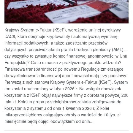
Krajowy System e-Faktur (KSeF), wdrożenie unijnej dyrektywy
DAC8, która obejmuje kryptowaluty i automatyczną wymianę
informacji podatkowych, a także zaostrzanie przepisów
dotyczących przeciwdziałania prania brudnych pieniędzy (AML) –
czy wszystko to zwiastuje koniec finansowej anonimowości w Unii
Europejskiej? Co to oznacza z praktycznego punktu widzenia?
Finansowa transparentność po nowemu Regulacje zmierzające
do wyeliminowania finansowej anonimowości mają trzy podstawy.
Pierwszą z nich stanowi Krajowy System e-Faktur (KSeF). System
ten został uruchomiony w lutym 2026 r. Na wstępie obowiązek
korzystania z KSeF objął największe firmy z obrotami powyżej 200
mln zł. Kolejna grupa przedsiębiorców została zobligowana do
korzystania z systemu od dnia 1 kwietnia 2026 r. Z kolei
mikroprzedsiębiorcy osiągający obroty o wartości do 10 tys. zł
miesięcznie będą objęci obowiązkiem od dnia...