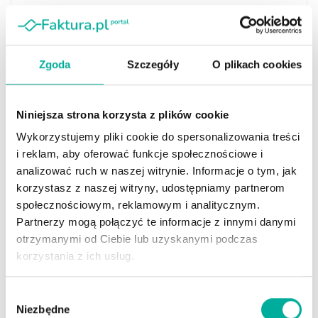
Podobne
Wpisy
Zgoda
Szczegóły
O plikach cookies
Czy wakacje można wrzucić w koszty? Faktura z
biura podróży to za mało
Niniejsza strona korzysta z plików cookie
AUTOR
ALEKSANDRA PLUTA
2026-08-06
0
Wykorzystujemy pliki cookie do spersonalizowania treści
i reklam, aby oferować funkcje społecznościowe i
analizować ruch w naszej witrynie. Informacje o tym, jak
korzystasz z naszej witryny, udostępniamy partnerom
społecznościowym, reklamowym i analitycznym.
Partnerzy mogą połączyć te informacje z innymi danymi
otrzymanymi od Ciebie lub uzyskanymi podczas
korzystania z ich usług.
Wybór
Niezbędne
Przychodzi przedsiębiorca do biura podróży. – Poproszę wyjazd w
zgody