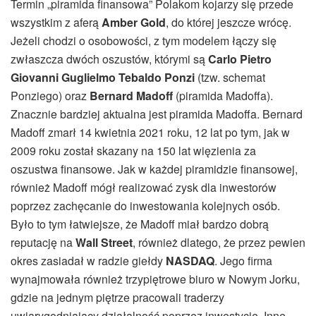
Termin „piramida finansowa” Polakom kojarzy się przede
wszystkim z aferą
Amber Gold
, do której jeszcze wrócę.
Jeżeli chodzi o osobowości, z tym modelem łączy się
zwłaszcza dwóch oszustów, którymi są
Carlo Pietro
Giovanni Guglielmo Tebaldo Ponzi
(tzw. schemat
Ponziego) oraz
Bernard Madoff
(piramida Madoffa).
Znacznie bardziej aktualna jest piramida Madoffa. Bernard
Madoff zmarł 14 kwietnia 2021 roku, 12 lat po tym, jak w
2009 roku został skazany na 150 lat więzienia za
oszustwa finansowe. Jak w każdej piramidzie finansowej,
również Madoff mógł realizować zysk dla inwestorów
poprzez zachęcanie do inwestowania kolejnych osób.
Było to tym łatwiejsze, że Madoff miał bardzo dobrą
reputację na
Wall Street
, również dlatego, że przez pewien
okres zasiadał w radzie giełdy
NASDAQ
. Jego firma
wynajmowała również trzypiętrowe biuro w Nowym Jorku,
gdzie na jednym piętrze pracowali traderzy
uwiarygodniający działalność poprzez inwestycje. Inne