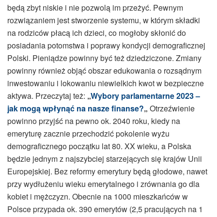
będą zbyt niskie i nie pozwolą im przeżyć. Pewnym
rozwiązaniem jest stworzenie systemu, w którym składki
na rodziców płacą ich dzieci, co mogłoby skłonić do
posiadania potomstwa i poprawy kondycji demograficznej
Polski. Pieniądze powinny być też dziedziczone. Zmiany
powinny również objąć obszar edukowania o rozsądnym
inwestowaniu i lokowaniu niewielkich kwot w bezpieczne
aktywa. Przeczytaj też:
„
Wybory parlamentarne 2023 –
jak mogą wpłynąć na nasze finanse?
„
Otrzeźwienie
powinno przyjść na pewno ok. 2040 roku, kiedy na
emeryturę zacznie przechodzić pokolenie wyżu
demograficznego początku lat 80. XX wieku, a Polska
będzie jednym z najszybciej starzejących się krajów Unii
Europejskiej. Bez reformy emerytury będą głodowe, nawet
przy wydłużeniu wieku emerytalnego i zrównania go dla
kobiet i mężczyzn. Obecnie na 1000 mieszkańców w
Polsce przypada ok. 390 emerytów (2,5 pracujących na 1