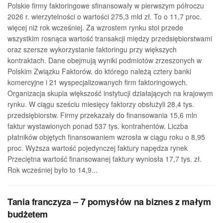
Polskie firmy faktoringowe sfinansowały w pierwszym półroczu
2026 r. wierzytelności o wartości 275,3 mld zł. To o 11,7 proc.
więcej niż rok wcześniej. Za wzrostem rynku stoi przede
wszystkim rosnąca wartość transakcji między przedsiębiorstwami
oraz szersze wykorzystanie faktoringu przy większych
kontraktach. Dane obejmują wyniki podmiotów zrzeszonych w
Polskim Związku Faktorów, do którego należą cztery banki
komercyjne i 21 wyspecjalizowanych firm faktoringowych.
Organizacja skupia większość instytucji działających na krajowym
rynku. W ciągu sześciu miesięcy faktorzy obsłużyli 28,4 tys.
przedsiębiorstw. Firmy przekazały do finansowania 15,6 mln
faktur wystawionych ponad 537 tys. kontrahentów. Liczba
płatników objętych finansowaniem wzrosła w ciągu roku o 8,95
proc. Wyższa wartość pojedynczej faktury napędza rynek
Przeciętna wartość finansowanej faktury wyniosła 17,7 tys. zł.
Rok wcześniej było to 14,9...
Tania franczyza – 7 pomysłów na biznes z małym
budżetem