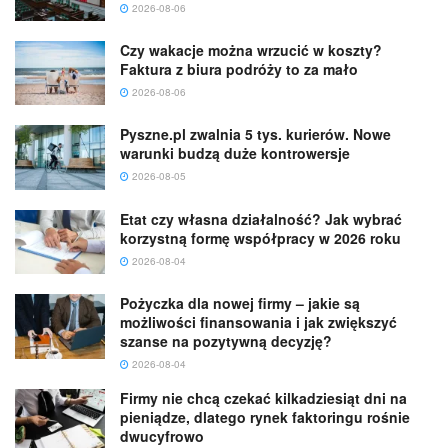
2026-08-06
Czy wakacje można wrzucić w koszty?
Faktura z biura podróży to za mało
2026-08-06
Pyszne.pl zwalnia 5 tys. kurierów. Nowe
warunki budzą duże kontrowersje
2026-08-05
Etat czy własna działalność? Jak wybrać
korzystną formę współpracy w 2026 roku
2026-08-04
Pożyczka dla nowej firmy – jakie są
możliwości finansowania i jak zwiększyć
szanse na pozytywną decyzję?
2026-08-04
Firmy nie chcą czekać kilkadziesiąt dni na
pieniądze, dlatego rynek faktoringu rośnie
dwucyfrowo