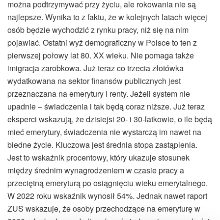
można podtrzymywać przy życiu, ale rokowania nie są
najlepsze. Wynika to z faktu, że w kolejnych latach więcej
osób będzie wychodzić z rynku pracy, niż się na nim
pojawiać. Ostatni wyż demograficzny w Polsce to ten z
pierwszej połowy lat 80. XX wieku. Nie pomaga także
imigracja zarobkowa. Już teraz co trzecia złotówka
wydatkowana na sektor finansów publicznych jest
przeznaczana na emerytury i renty. Jeżeli system nie
upadnie – świadczenia i tak będą coraz niższe. Już teraz
eksperci wskazują, że dzisiejsi 20- i 30-latkowie, o ile będą
mieć emerytury, świadczenia nie wystarczą im nawet na
biedne życie. Kluczowa jest średnia stopa zastąpienia.
Jest to wskaźnik procentowy, który ukazuje stosunek
między średnim wynagrodzeniem w czasie pracy a
przeciętną emeryturą po osiągnięciu wieku emerytalnego.
W 2022 roku wskaźnik wynosił 54%. Jednak nawet raport
ZUS wskazuje, że osoby przechodzące na emeryturę w