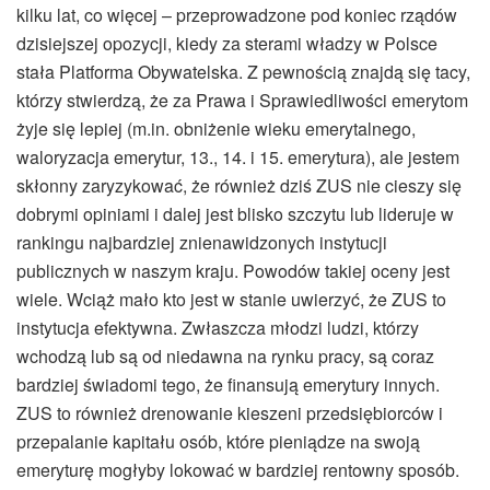
kilku lat, co więcej – przeprowadzone pod koniec rządów
dzisiejszej opozycji, kiedy za sterami władzy w Polsce
stała Platforma Obywatelska. Z pewnością znajdą się tacy,
którzy stwierdzą, że za Prawa i Sprawiedliwości emerytom
żyje się lepiej (m.in. obniżenie wieku emerytalnego,
waloryzacja emerytur, 13., 14. i 15. emerytura), ale jestem
skłonny zaryzykować, że również dziś ZUS nie cieszy się
dobrymi opiniami i dalej jest blisko szczytu lub lideruje w
rankingu najbardziej znienawidzonych instytucji
publicznych w naszym kraju. Powodów takiej oceny jest
wiele. Wciąż mało kto jest w stanie uwierzyć, że ZUS to
instytucja efektywna. Zwłaszcza młodzi ludzi, którzy
wchodzą lub są od niedawna na rynku pracy, są coraz
bardziej świadomi tego, że finansują emerytury innych.
ZUS to również drenowanie kieszeni przedsiębiorców i
przepalanie kapitału osób, które pieniądze na swoją
emeryturę mogłyby lokować w bardziej rentowny sposób.