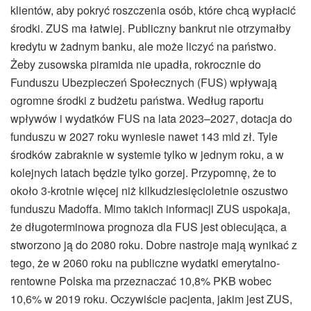
klientów, aby pokryć roszczenia osób, które chcą wypłacić
środki. ZUS ma łatwiej. Publiczny bankrut nie otrzymałby
kredytu w żadnym banku, ale może liczyć na państwo.
Żeby zusowska piramida nie upadła, rokrocznie do
Funduszu Ubezpieczeń Społecznych (FUS) wpływają
ogromne środki z budżetu państwa. Według raportu
wpływów i wydatków FUS na lata 2023–2027, dotacja do
funduszu w 2027 roku wyniesie nawet 143 mld zł. Tyle
środków zabraknie w systemie tylko w jednym roku, a w
kolejnych latach będzie tylko gorzej. Przypomnę, że to
około 3-krotnie więcej niż kilkudziesięcioletnie oszustwo
funduszu Madoffa. Mimo takich informacji ZUS uspokaja,
że długoterminowa prognoza dla FUS jest obiecująca, a
stworzono ją do 2080 roku. Dobre nastroje mają wynikać z
tego, że w 2060 roku na publiczne wydatki emerytalno-
rentowne Polska ma przeznaczać 10,8% PKB wobec
10,6% w 2019 roku. Oczywiście pacjenta, jakim jest ZUS,