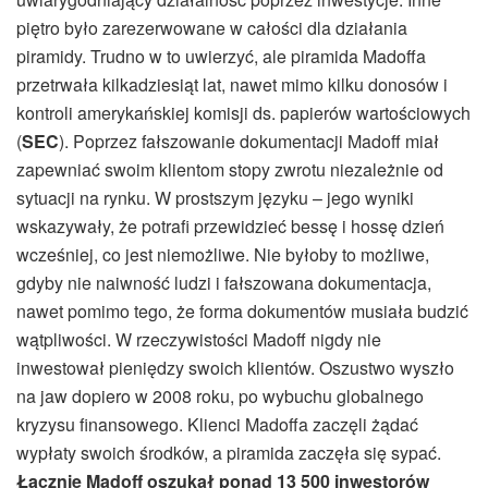
piętro było zarezerwowane w całości dla działania
piramidy. Trudno w to uwierzyć, ale piramida Madoffa
przetrwała kilkadziesiąt lat, nawet mimo kilku donosów i
kontroli amerykańskiej komisji ds. papierów wartościowych
(
SEC
). Poprzez fałszowanie dokumentacji Madoff miał
zapewniać swoim klientom stopy zwrotu niezależnie od
sytuacji na rynku. W prostszym języku – jego wyniki
wskazywały, że potrafi przewidzieć bessę i hossę dzień
wcześniej, co jest niemożliwe. Nie byłoby to możliwe,
gdyby nie naiwność ludzi i fałszowana dokumentacja,
nawet pomimo tego, że forma dokumentów musiała budzić
wątpliwości. W rzeczywistości Madoff nigdy nie
inwestował pieniędzy swoich klientów. Oszustwo wyszło
na jaw dopiero w 2008 roku, po wybuchu globalnego
kryzysu finansowego. Klienci Madoffa zaczęli żądać
wypłaty swoich środków, a piramida zaczęła się sypać.
Łącznie Madoff oszukał ponad 13 500 inwestorów