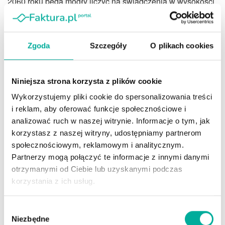
2060 roku będą mogły liczyć na świadczenia w wysokości
jedynie 18,7% wynagrodzenia, a w ciągu 20 lat spadną
one do ok. 25%. „Szczęśliwcy”, którzy już za 20-30 lat
przejdą na emeryturę, o ile system przetrwa, będą mogli
Zgoda
Szczegóły
O plikach cookies
mówić o głodowych emeryturach. Jak w każdej piramidzie,
również w ZUS obserwuje się spadek wartości
oszczędności klientów. Jednocześnie przypomnę, że ze
Niniejsza strona korzysta z plików cookie
skarbca Amber Gold zabezpieczono ok. 60 kg złota, a w
Wykorzystujemy pliki cookie do spersonalizowania treści
piramidzie Madoffa odzyskano przynajmniej 13 mld
i reklam, aby oferować funkcje społecznościowe i
dolarów, co pozwoliło zminimalizować straty klientów.
analizować ruch w naszej witrynie. Informacje o tym, jak
korzystasz z naszej witryny, udostępniamy partnerom
Tak, ZUS to piramida finansowa o
społecznościowym, reklamowym i analitycznym.
Partnerzy mogą połączyć te informacje z innymi danymi
chwiejących się fundamentach
otrzymanymi od Ciebie lub uzyskanymi podczas
korzystania z ich usług.
Jak w takiej sytuacji optymistycznie podchodzić do
informacji o dobrym stanie FUS w 2080 roku? Bez zmiany
Wybór
lub upadku systemu będzie trzeba dopłacać do niego
Niezbędne
zgody