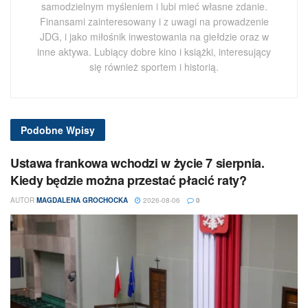
samodzielnym myśleniem i lubi mieć własne zdanie.
Finansami zainteresowany i z uwagi na prowadzenie
JDG, i jako miłośnik inwestowania na giełdzie oraz w
inne aktywa. Lubiący dobre kino i książki, interesujący
się również sportem i historią.
Podobne
Wpisy
Ustawa frankowa wchodzi w życie 7 sierpnia.
Kiedy będzie można przestać płacić raty?
AUTOR
MAGDALENA GROCHOCKA
2026-08-06
0