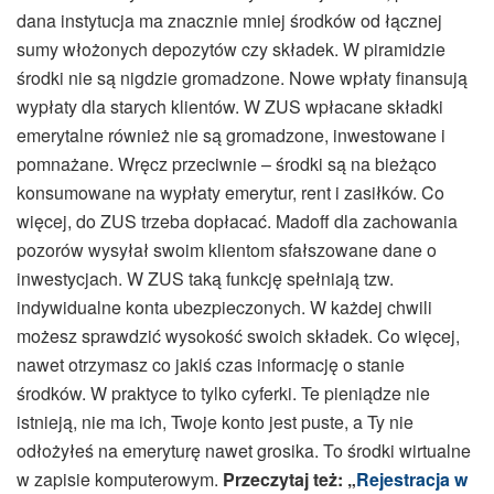
dana instytucja ma znacznie mniej środków od łącznej
sumy włożonych depozytów czy składek. W piramidzie
środki nie są nigdzie gromadzone. Nowe wpłaty finansują
wypłaty dla starych klientów. W ZUS wpłacane składki
emerytalne również nie są gromadzone, inwestowane i
pomnażane. Wręcz przeciwnie – środki są na bieżąco
konsumowane na wypłaty emerytur, rent i zasiłków. Co
więcej, do ZUS trzeba dopłacać. Madoff dla zachowania
pozorów wysyłał swoim klientom sfałszowane dane o
inwestycjach. W ZUS taką funkcję spełniają tzw.
indywidualne konta ubezpieczonych. W każdej chwili
możesz sprawdzić wysokość swoich składek. Co więcej,
nawet otrzymasz co jakiś czas informację o stanie
środków. W praktyce to tylko cyferki. Te pieniądze nie
istnieją, nie ma ich, Twoje konto jest puste, a Ty nie
odłożyłeś na emeryturę nawet grosika. To środki wirtualne
w zapisie komputerowym.
Przeczytaj też: „
Rejestracja w