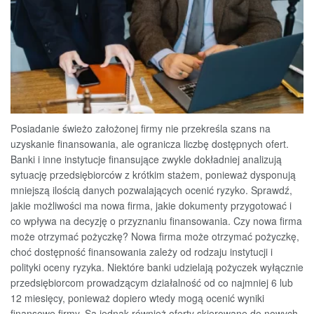
Posiadanie świeżo założonej firmy nie przekreśla szans na
uzyskanie finansowania, ale ogranicza liczbę dostępnych ofert.
Banki i inne instytucje finansujące zwykle dokładniej analizują
sytuację przedsiębiorców z krótkim stażem, ponieważ dysponują
mniejszą ilością danych pozwalających ocenić ryzyko. Sprawdź,
jakie możliwości ma nowa firma, jakie dokumenty przygotować i
co wpływa na decyzję o przyznaniu finansowania. Czy nowa firma
może otrzymać pożyczkę? Nowa firma może otrzymać pożyczkę,
choć dostępność finansowania zależy od rodzaju instytucji i
polityki oceny ryzyka. Niektóre banki udzielają pożyczek wyłącznie
przedsiębiorcom prowadzącym działalność od co najmniej 6 lub
12 miesięcy, ponieważ dopiero wtedy mogą ocenić wyniki
finansowe firmy. Są jednak również oferty skierowane do nowych