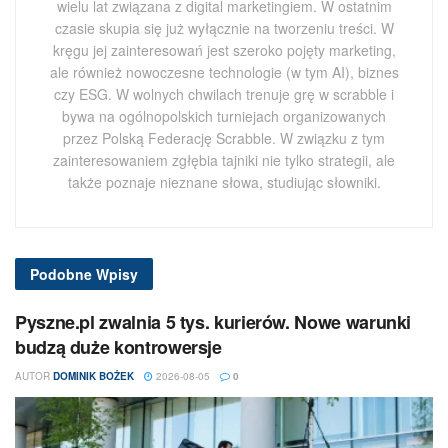
wielu lat związana z digital marketingiem. W ostatnim
czasie skupia się już wyłącznie na tworzeniu treści. W
kręgu jej zainteresowań jest szeroko pojęty marketing,
ale również nowoczesne technologie (w tym AI), biznes
czy ESG. W wolnych chwilach trenuje grę w scrabble i
bywa na ogólnopolskich turniejach organizowanych
przez Polską Federację Scrabble. W związku z tym
zainteresowaniem zgłębia tajniki nie tylko strategii, ale
także poznaje nieznane słowa, studiując słowniki.
Podobne
Wpisy
Pyszne.pl zwalnia 5 tys. kurierów. Nowe warunki
budzą duże kontrowersje
AUTOR
DOMINIK BOŻEK
2026-08-05
0