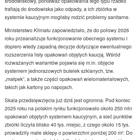
środowiskowy, ponieważ opakowania tego typu rzadko
trafiają do środowiska jako odpady, a ich zbiórka w
systemie kaucyjnym mogłaby rodzić problemy sanitarne.
Ministerstwo Klimatu zapowiedziało, że do połowy 2026
roku przeanalizuje funkcjonowanie obecnego systemu i
dopiero wtedy zapadną decyzje dotyczące ewentualnego
rozszerzenia listy opakowań objętych kaucją. Wśród
rozważanych wariantów pojawia się m.in. objęcie
systemem jednorazowych butelek szklanych, tzw.
„małpek”, a także części opakowań wielomateriałowych,
takich jak kartony po napojach.
Skala przedsięwzięcia już dziś jest ogromna. Pod koniec
2025 roku na polskim rynku funkcjonowało około 250 mln
opakowań objętych systemem kaucyjnym, a sieć punktów
zbiórki liczyła blisko 40 tys. miejsc, z czego około 15 tys.
prowadziły małe sklepy o powierzchni poniżej 200 m². Do