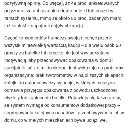
pozytywną opinię. Co więcej, aż 48 proc. ankietowanych
przyznało, że ani razu nie oddało butelki lub puszki w
ramach systemu, mimo że około 80 proc. badanych miało
już kontakt z napojami objętymi kaucją.
Część konsumentów tłumaczy swoją niechęć przede
wszystkim niewielką wartością kaucji – dla wielu osób 50
groszy za butelkę lub puszkę nie jest wystarczającą
motywacją, aby przechowywać opakowania w domu i
specjalnie iść z nimi do sklepu. Inni wskazują na problemy
organizacyjne: brak zwrotomatów w najbliższych sklepach,
kolejki do automatów czy sytuacje, w których maszyna
odmawia przyjęcia opakowania z powodu uszkodzonej
etykiety lub zgniecenia butelki. Pojawiają się także głosy,
że system wymaga od konsumentów dodatkowej pracy –
segregowania kolejnych odpadów i przechowywania ich w
domu, co w małych mieszkaniach bywa uciążliwe.