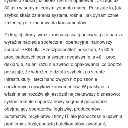
systemu zebrał już około 120 mln opakowań, z czego aż
30 mln w samym jednym tygodniu marca. Pokazuje to, jak
szybko skala działania systemu rośnie i jak dynamicznie
zmieniają się zachowania konsumentów.
Z drugiej strony, wraz z rosnącą skalą pojawiają się bardzo
wyraźne napięcia społeczne i operacyjne: najnowszy
sondaż IBRiS dla „Rzeczpospolitej” pokazuje, że 50,5
proc. badanych ocenia system negatywnie, a 48,1 proc.
deklaruje, że ani razu nie zwróciło opakowania, co dobrze
pokazuje, że wdrożenie działa szybciej po stronie
infrastruktury i sieci handlowych niż po stronie
codziennych nawyków konsumentów. W praktyce to
właśnie ten rozdźwięk jest dziś najciekawszy biznesowo:
system realnie napędza nowy segment gospodarki
obejmujący operatorów, logistykę, producentów
automatów, recyklerów i firmy IT, ale jednocześnie ujawnia
problemy z dostępnością butelkomatów, awariami,