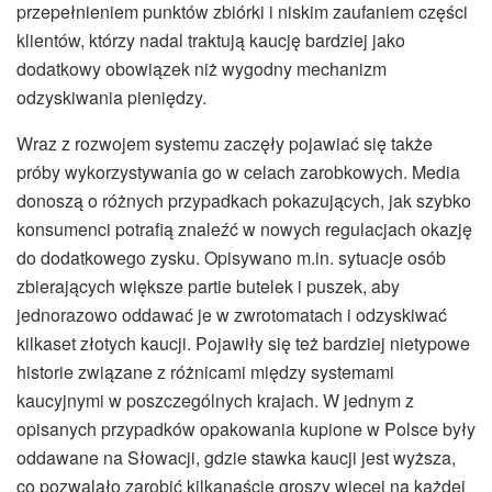
przepełnieniem punktów zbiórki i niskim zaufaniem części
klientów, którzy nadal traktują kaucję bardziej jako
dodatkowy obowiązek niż wygodny mechanizm
odzyskiwania pieniędzy.
Wraz z rozwojem systemu zaczęły pojawiać się także
próby wykorzystywania go w celach zarobkowych. Media
donoszą o różnych przypadkach pokazujących, jak szybko
konsumenci potrafią znaleźć w nowych regulacjach okazję
do dodatkowego zysku. Opisywano m.in. sytuacje osób
zbierających większe partie butelek i puszek, aby
jednorazowo oddawać je w zwrotomatach i odzyskiwać
kilkaset złotych kaucji. Pojawiły się też bardziej nietypowe
historie związane z różnicami między systemami
kaucyjnymi w poszczególnych krajach. W jednym z
opisanych przypadków opakowania kupione w Polsce były
oddawane na Słowacji, gdzie stawka kaucji jest wyższa,
co pozwalało zarobić kilkanaście groszy więcej na każdej