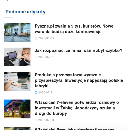
Podobne artykuły
Pyszne.pl zwalnia 5 tys. kurierów. Nowe
warunki budzą duże kontrowersje
2026-08-05
Jak rozpoznać, że firma rośnie zbyt szybko?
2026-07-21
Produkcja przemysłowa wyraźnie
przyspieszyła. Inwestycje napędzają polskie
fabryki
2026-07-21
Właściciel 7-eleven potwierdza rozmowy o
inwestycji w Żabkę. Japończycy szukają
drogi do Europy
2026-07-20
Właściciel firmy jako dyrektor finansowy.