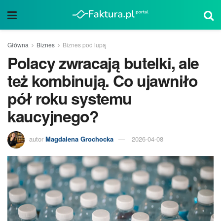
Główna
Biznes
Biznes pod lupą
Polacy zwracają butelki, ale
też kombinują. Co ujawniło
pół roku systemu
kaucyjnego?
autor
Magdalena Grochocka
2026-04-08