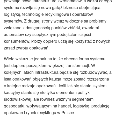
powstaje nowa infrastruktura zwrotomatów, a wokół całego
systemu rozwija się nowa gałąź biznesu obejmująca
logistykę, technologie recyklingowe i operatorów
systemów. Z drugiej strony wciąż widoczne są problemy
związane z dostępnością punktów zbiórki, awariami
automatów czy sceptycznym podejściem części
konsumentów, którzy dopiero uczą się korzystać z nowych
zasad zwrotu opakowań.
Wiele wskazuje jednak na to, że obecna forma systemu
jest dopiero początkiem większej transformacji. W
kolejnych latach infrastruktura będzie się rozbudowywać, a
lista opakowań objętych kaucją może zostać rozszerzona
o kolejne rodzaje opakowań. Jeśli tak się stanie, system
kaucyjny stanie się nie tylko elementem polityki
środowiskowej, ale również ważnym segmentem
gospodarki, wpływającym na handel, logistykę, produkcję
opakowań i rynek recyklingu w Polsce.