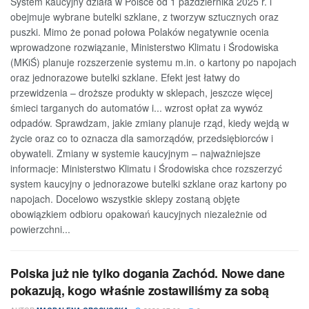
System kaucyjny działa w Polsce od 1 października 2025 r. i
obejmuje wybrane butelki szklane, z tworzyw sztucznych oraz
puszki. Mimo że ponad połowa Polaków negatywnie ocenia
wprowadzone rozwiązanie, Ministerstwo Klimatu i Środowiska
(MKiŚ) planuje rozszerzenie systemu m.in. o kartony po napojach
oraz jednorazowe butelki szklane. Efekt jest łatwy do
przewidzenia – droższe produkty w sklepach, jeszcze więcej
śmieci targanych do automatów i... wzrost opłat za wywóz
odpadów. Sprawdzam, jakie zmiany planuje rząd, kiedy wejdą w
życie oraz co to oznacza dla samorządów, przedsiębiorców i
obywateli. Zmiany w systemie kaucyjnym – najważniejsze
informacje: Ministerstwo Klimatu i Środowiska chce rozszerzyć
system kaucyjny o jednorazowe butelki szklane oraz kartony po
napojach. Docelowo wszystkie sklepy zostaną objęte
obowiązkiem odbioru opakowań kaucyjnych niezależnie od
powierzchni...
Polska już nie tylko dogania Zachód. Nowe dane
pokazują, kogo właśnie zostawiliśmy za sobą