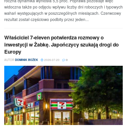
roczna dynamika wyniosła 5,5 proc. Poprawa pozostaje więc
widoczna także po odjęciu wpływu liczby dni roboczych i typowych
wahań występujących w poszczególnych miesiącach. Czerwcowy
rezultat został częściowo podbity przez jeden...
Właściciel 7-eleven potwierdza rozmowy o
inwestycji w Żabkę. Japończycy szukają drogi do
Europy
AUTOR
DOMINIK BOŻEK
2026-07-20
0