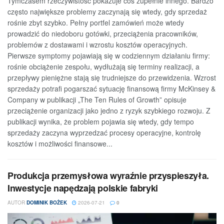
Tymczasem rzeczywistość pokazuje coś zupełnie innego. Bardzo
często największe problemy zaczynają się wtedy, gdy sprzedaż
rośnie zbyt szybko. Pełny portfel zamówień może wtedy
prowadzić do niedoboru gotówki, przeciążenia pracowników,
problemów z dostawami i wzrostu kosztów operacyjnych.
Pierwsze symptomy pojawiają się w codziennym działaniu firmy:
rośnie obciążenie zespołu, wydłużają się terminy realizacji, a
przepływy pieniężne stają się trudniejsze do przewidzenia. Wzrost
sprzedaży potrafi pogarszać sytuację finansową firmy McKinsey &
Company w publikacji „The Ten Rules of Growth” opisuje
przeciążenie organizacji jako jedno z ryzyk szybkiego rozwoju. Z
publikacji wynika, że problem pojawia się wtedy, gdy tempo
sprzedaży zaczyna wyprzedzać procesy operacyjne, kontrolę
kosztów i możliwości finansowe...
Produkcja przemysłowa wyraźnie przyspieszyła.
Inwestycje napędzają polskie fabryki
AUTOR
DOMINIK BOŻEK
2026-07-21
0