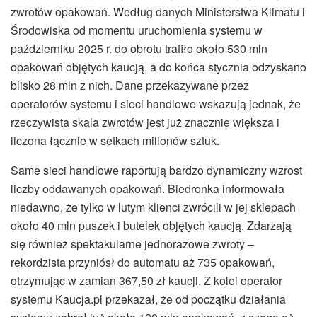
zwrotów opakowań. Według danych Ministerstwa Klimatu i
Środowiska od momentu uruchomienia systemu w
październiku 2025 r. do obrotu trafiło około 530 mln
opakowań objętych kaucją, a do końca stycznia odzyskano
blisko 28 mln z nich. Dane przekazywane przez
operatorów systemu i sieci handlowe wskazują jednak, że
rzeczywista skala zwrotów jest już znacznie większa i
liczona łącznie w setkach milionów sztuk.
Same sieci handlowe raportują bardzo dynamiczny wzrost
liczby oddawanych opakowań. Biedronka informowała
niedawno, że tylko w lutym klienci zwrócili w jej sklepach
około 40 mln puszek i butelek objętych kaucją. Zdarzają
się również spektakularne jednorazowe zwroty –
rekordzista przyniósł do automatu aż 735 opakowań,
otrzymując w zamian 367,50 zł kaucji. Z kolei operator
systemu Kaucja.pl przekazał, że od początku działania