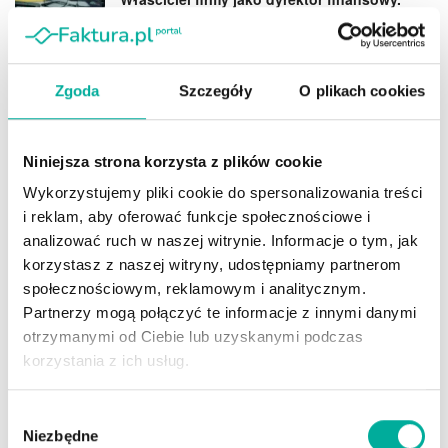
Dlaczego saldo konta to za mało?
2026-07-09
System kaucyjny – nowe opakowania z
Zgoda
Szczegóły
O plikach cookies
kaucją, wyższe rachunki za śmieci
2026-07-07
Niniejsza strona korzysta z plików cookie
Wykorzystujemy pliki cookie do spersonalizowania treści
i reklam, aby oferować funkcje społecznościowe i
analizować ruch w naszej witrynie. Informacje o tym, jak
korzystasz z naszej witryny, udostępniamy partnerom
społecznościowym, reklamowym i analitycznym.
Partnerzy mogą połączyć te informacje z innymi danymi
otrzymanymi od Ciebie lub uzyskanymi podczas
korzystania z ich usług.
Wybór
Niezbędne
zgody