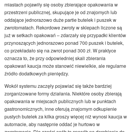
miastach pojawiły się osoby zbierające opakowania w
przestrzeni publicznej, skupujące je od znajomych lub
oddające jednorazowo duże partie butelek i puszek w
zwrotomatach. Rekordowe zwroty w sklepach liczone są
już w setkach opakowań – zdarzały się przypadki klientów
przynoszących jednorazowo ponad 700 puszek i butelek,
co przekładało się na zwrot ponad 300 zł. W praktyce
oznacza to, że przy odpowiedniej skali zbierania
opakowań kaucja może stanowić niewielkie, ale regularne
źródło dodatkowych pieniędzy.
Wokół systemu zaczęły pojawiać się także bardziej
zorganizowane formy działania. Niektóre osoby zbierają
opakowania w miejscach publicznych lub w punktach
gastronomicznych, inne oferują znajomym odkupienie
pustych butelek za kilka groszy więcej niż wynosi kaucja w
automacie, aby następnie oddać je hurtowo w
zwrotomacie. Dla części osób to sposób na dorobienie do