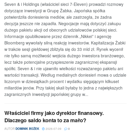
Seven & i Holdings (właściciel sieci 7-Eleven) prowadzi rozmowy
dotyczące inwestycji w Grupę Żabka. Japońska spółka
potwierdziła doniesienia mediów, ale zastrzegła, że żadna
decyzja jeszcze nie zapadła. Negocjacje mają dotyczyć zakupu
dużego pakietu akcji od obecnych udziałowców polskiej sieci.
Informacje opublikowane przez dziennik „Nikkei” i agencję
Bloomberg wywołały silną reakcję inwestorów. Kapitalizacja Żabki
w trakcie sesji giełdowej zbliżyła się do 33 mld zł. Rynek wycenił
nie tylko samą możliwość wejścia dużego inwestora branżowego,
lecz także potencjalne przyspieszenie zagranicznej ekspansji
spółki. Seven & i nie ujawniło wielkości rozważanego pakietu ani
wartości transakcji. Według medialnych doniesień mowa o udziale
liczonym w dziesiątkach procent i wydatku sięgającym kilkuset
miliardów jenów. Przy takiej skali byłaby to jedna z największych
zagranicznych inwestycji japońskiej grupy w...
Właściciel firmy jako dyrektor finansowy.
Dlaczego saldo konta to za mało?
AUTOR
DOMINIK BOŻEK
2026-07-09
0