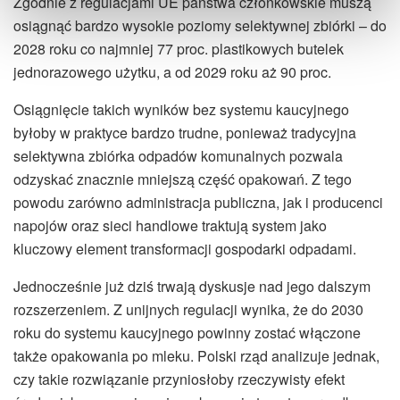
Zgodnie z regulacjami UE państwa członkowskie muszą
osiągnąć bardzo wysokie poziomy selektywnej zbiórki – do
2028 roku co najmniej 77 proc. plastikowych butelek
jednorazowego użytku, a od 2029 roku aż 90 proc.
Osiągnięcie takich wyników bez systemu kaucyjnego
byłoby w praktyce bardzo trudne, ponieważ tradycyjna
selektywna zbiórka odpadów komunalnych pozwala
odzyskać znacznie mniejszą część opakowań. Z tego
powodu zarówno administracja publiczna, jak i producenci
napojów oraz sieci handlowe traktują system jako
kluczowy element transformacji gospodarki odpadami.
Jednocześnie już dziś trwają dyskusje nad jego dalszym
rozszerzeniem. Z unijnych regulacji wynika, że do 2030
roku do systemu kaucyjnego powinny zostać włączone
także opakowania po mleku. Polski rząd analizuje jednak,
czy takie rozwiązanie przyniosłoby rzeczywisty efekt