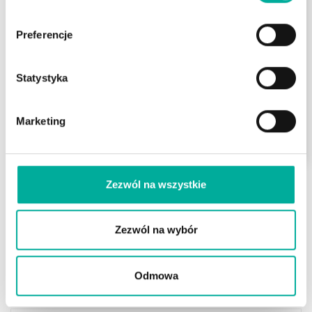
Zaznacz wszystkie zgody
Wyrażam zgodę na przetwarzanie przez eFaktor S.A. moich danych
Preferencje
osobowych
(rozwiń)
Wyrażam zgodę na wykorzystywanie przez eFaktor S.A.
Statystyka
telekomunikacyjnych urządzeń końcowych
(rozwiń)
Wyrażam zgodę na otrzymywanie informacji handlowych drogą
Marketing
elektroniczną
(rozwiń)
Zezwól na wszystkie
5/5 - (1 vote)
Tags:
eFaktor
płynnie o finansach
weryfikacja kontrahenta
Zezwól na wybór
Odmowa