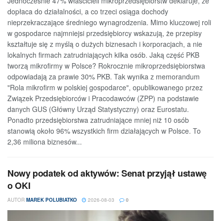
Jednocześnie 47% właścicieli mikroprzedsiębiorstw deklaruje, że
dopłaca do działalności, a co trzeci osiąga dochody
nieprzekraczające średniego wynagrodzenia. Mimo kluczowej roli
w gospodarce najmniejsi przedsiębiorcy wskazują, że przepisy
kształtuje się z myślą o dużych biznesach i korporacjach, a nie
lokalnych firmach zatrudniających kilka osób. Jaką część PKB
tworzą mikrofirmy w Polsce? Rokrocznie mikroprzedsiębiorstwa
odpowiadają za prawie 30% PKB. Tak wynika z memorandum
"Rola mikrofirm w polskiej gospodarce", opublikowanego przez
Związek Przedsiębiorców i Pracodawców (ZPP) na podstawie
danych GUS (Główny Urząd Statystyczny) oraz Eurostatu.
Ponadto przedsiębiorstwa zatrudniające mniej niż 10 osób
stanowią około 96% wszystkich firm działających w Polsce. To
2,36 miliona biznesów...
Nowy podatek od aktywów: Senat przyjął ustawę
o OKI
AUTOR
MAREK POLUBIATKO
2026-08-03
0