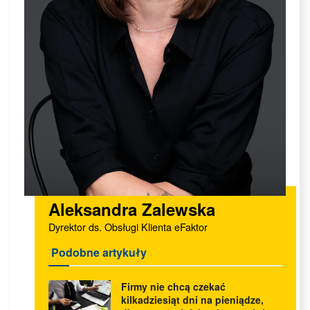
Aleksandra Zalewska
Dyrektor ds. Obsługi Klienta eFaktor
Podobne artykuły
Firmy nie chcą czekać
kilkadziesiąt dni na pieniądze,