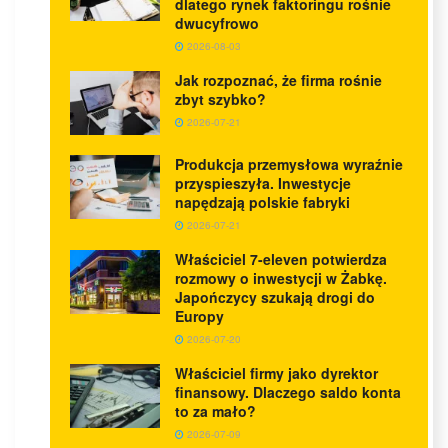
dlatego rynek faktoringu rośnie
dwucyfrowo
2026-08-03
Jak rozpoznać, że firma rośnie
zbyt szybko?
2026-07-21
Produkcja przemysłowa wyraźnie
przyspieszyła. Inwestycje
napędzają polskie fabryki
2026-07-21
Właściciel 7-eleven potwierdza
rozmowy o inwestycji w Żabkę.
Japończycy szukają drogi do
Europy
2026-07-20
Właściciel firmy jako dyrektor
finansowy. Dlaczego saldo konta
to za mało?
2026-07-09