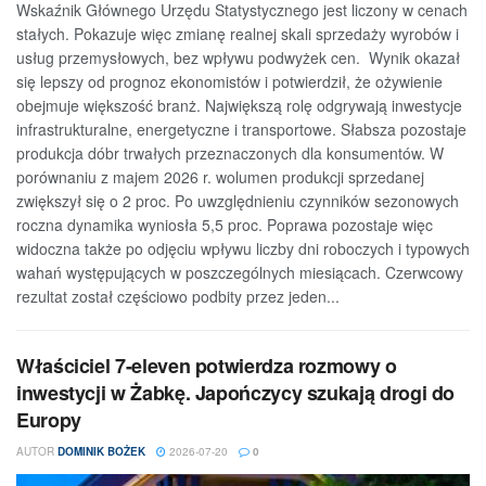
Wskaźnik Głównego Urzędu Statystycznego jest liczony w cenach
stałych. Pokazuje więc zmianę realnej skali sprzedaży wyrobów i
usług przemysłowych, bez wpływu podwyżek cen. Wynik okazał
się lepszy od prognoz ekonomistów i potwierdził, że ożywienie
obejmuje większość branż. Największą rolę odgrywają inwestycje
infrastrukturalne, energetyczne i transportowe. Słabsza pozostaje
produkcja dóbr trwałych przeznaczonych dla konsumentów. W
porównaniu z majem 2026 r. wolumen produkcji sprzedanej
zwiększył się o 2 proc. Po uwzględnieniu czynników sezonowych
roczna dynamika wyniosła 5,5 proc. Poprawa pozostaje więc
widoczna także po odjęciu wpływu liczby dni roboczych i typowych
wahań występujących w poszczególnych miesiącach. Czerwcowy
rezultat został częściowo podbity przez jeden...
Właściciel 7-eleven potwierdza rozmowy o
inwestycji w Żabkę. Japończycy szukają drogi do
Europy
AUTOR
DOMINIK BOŻEK
2026-07-20
0