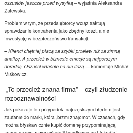
oszustów jeszcze przed wysyłką
– wyjaśnia Aleksandra
Zalewska.
Problem w tym, że przedsiębiorcy wciąż traktują
sprawdzanie kontrahenta jako zbędny koszt, a nie
inwestycję w bezpieczeństwo transakcji.
–
Klienci chętniej płacą za szybki przelew niż za zimną
analizę. A przecież w biznesie emocje są najgorszym
doradcą. Oszuści właśnie na nie liczą
— komentuje Michał
Miśkowicz.
„To przecież znana firma” – czyli złudzenie
rozpoznawalności
Jak pokazuje ten przypadek, najczęstszym błędem jest
zaufanie do marki, która „brzmi znajomo”. W czasach, gdy
można błyskawicznie kupić domenę przypominającą
znaną nazwę, stworzyć profil handlowca na LinkedIn i