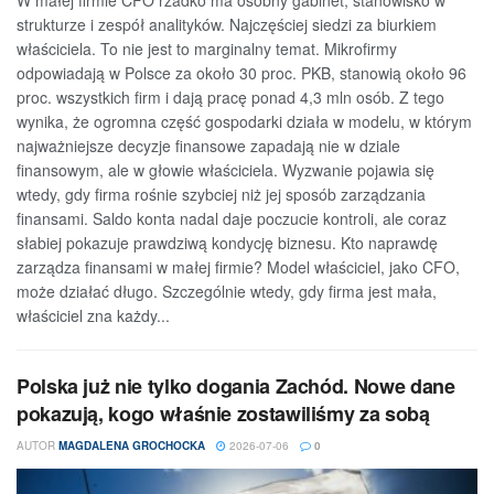
W małej firmie CFO rzadko ma osobny gabinet, stanowisko w
strukturze i zespół analityków. Najczęściej siedzi za biurkiem
właściciela. To nie jest to marginalny temat. Mikrofirmy
odpowiadają w Polsce za około 30 proc. PKB, stanowią około 96
proc. wszystkich firm i dają pracę ponad 4,3 mln osób. Z tego
wynika, że ogromna część gospodarki działa w modelu, w którym
najważniejsze decyzje finansowe zapadają nie w dziale
finansowym, ale w głowie właściciela. Wyzwanie pojawia się
wtedy, gdy firma rośnie szybciej niż jej sposób zarządzania
finansami. Saldo konta nadal daje poczucie kontroli, ale coraz
słabiej pokazuje prawdziwą kondycję biznesu. Kto naprawdę
zarządza finansami w małej firmie? Model właściciel, jako CFO,
może działać długo. Szczególnie wtedy, gdy firma jest mała,
właściciel zna każdy...
Polska już nie tylko dogania Zachód. Nowe dane
pokazują, kogo właśnie zostawiliśmy za sobą
AUTOR
MAGDALENA GROCHOCKA
2026-07-06
0