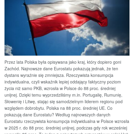
Przez lata Polska była opisywana jako kraj, który dopiero goni
Zachód. Najnowsze dane Eurostatu pokazują jednak, że ten
dystans wyraźnie się zmniejsza. Rzeczywista konsumpcja
indywidualna, czyli wskaźnik lepiej oddający faktyczny poziom
życia niż samo PKB, wzrosła w Polsce do 88 proc. średniej
unijnej. Dzięki temu wyprzedziliśmy m.in. Portugalię, Rumunię,
Słowenię i Litwę, stając się samodzielnym liderem regionu pod
względem dobrobytu. Polska na 88 proc. średniej UE. Co
pokazują dane Eurostatu? Według najnowszych danych
Eurostatu rzeczywista konsumpcja indywidualna w Polsce wzrosła
w 2025 r. do 88 proc. średniej unijnej, podczas gdy rok wcześniej