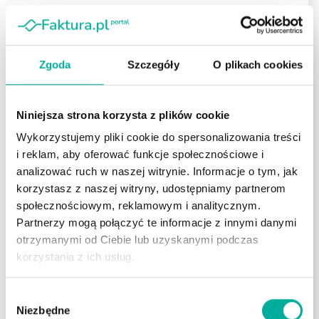
Oferujemy narzędzia, które naprawdę działają.
Ale nie zadziałają same – klient musi z nich
Zgoda
Szczegóły
O plikach cookies
skorzystać na czas.
Chcesz dowiedzieć się więcej, skorzystaj z
Niniejsza strona korzysta z plików cookie
bezpłatnej konsultacji:
Wykorzystujemy pliki cookie do spersonalizowania treści
i reklam, aby oferować funkcje społecznościowe i
analizować ruch w naszej witrynie. Informacje o tym, jak
korzystasz z naszej witryny, udostępniamy partnerom
społecznościowym, reklamowym i analitycznym.
Partnerzy mogą połączyć te informacje z innymi danymi
otrzymanymi od Ciebie lub uzyskanymi podczas
korzystania z ich usług.
PROSZĘ O KONTAKT
Wybór
Niezbędne
zgody