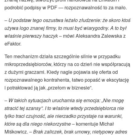
podrobić podpisy w PDF — rozpoznawalność to za mało.
–
U podstaw tego oszustwa leżało złudzenie: że skoro ktoś
używa logo znanej firmy, to musi być wiarygodny. A to był
właśnie pierwszy haczyk
– mówi Aleksandra Zalewska z
eFaktor.
Ten mechanizm działa szczególnie silnie w przypadku
mikroprzedsiębiorców, którzy na co dzień nie współpracują
z dużymi graczami. Kiedy nagle pojawia się oferta od
rozpoznawalnego kontrahenta, łatwo popaść w ekscytację
i potraktować ją jak „przełom w biznesie”.
–
W takich sytuacjach uruchamia się emocja: „Nie mogę
stracić tej szansy”. I to właśnie wtedy przedsiębiorca nie
tylko traci czujność, ale nierzadko przystaje na warunki,
które są dla niego niekorzystne
– komentuje Michał
Miśkowicz. –
Brak zaliczek, brak umowy, nietypowy adres