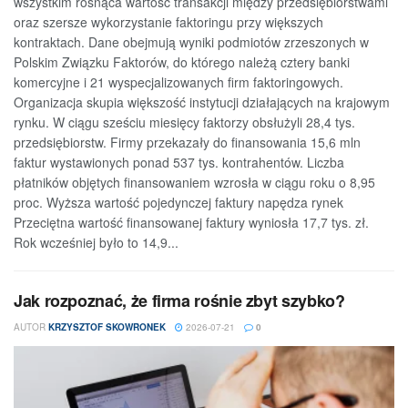
wszystkim rosnąca wartość transakcji między przedsiębiorstwami
oraz szersze wykorzystanie faktoringu przy większych
kontraktach. Dane obejmują wyniki podmiotów zrzeszonych w
Polskim Związku Faktorów, do którego należą cztery banki
komercyjne i 21 wyspecjalizowanych firm faktoringowych.
Organizacja skupia większość instytucji działających na krajowym
rynku. W ciągu sześciu miesięcy faktorzy obsłużyli 28,4 tys.
przedsiębiorstw. Firmy przekazały do finansowania 15,6 mln
faktur wystawionych ponad 537 tys. kontrahentów. Liczba
płatników objętych finansowaniem wzrosła w ciągu roku o 8,95
proc. Wyższa wartość pojedynczej faktury napędza rynek
Przeciętna wartość finansowanej faktury wyniosła 17,7 tys. zł.
Rok wcześniej było to 14,9...
Jak rozpoznać, że firma rośnie zbyt szybko?
AUTOR
KRZYSZTOF SKOWRONEK
2026-07-21
0