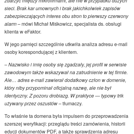
zdarzyć między mikrofirmami, ale nie w przypadku dużych
sieci. Brak kar umownych i brak jakichkolwiek zapisów
zabezpieczających interes obu stron to pierwszy czerwony
alarm
– mówi Michał Miśkowicz, specjalista ds. obsługi
klienta w eFaktor.
W jego pamięci szczególnie utkwiła analiza adresu e-mail
osoby korespondującej z klientem.
–
Nazwisko i imię osoby się zgadzały, jej profil w serwisie
zawodowym także wskazywał na zatrudnienie w tej firmie.
Ale… adres e-mail zawierał dodatkowy człon w domenie,
który niby przypominał oficjalną nazwę, ale nie był
identyczny. Z pozoru drobiazg. W praktyce — typowy trik
używany przez oszustów
– tłumaczy.
To właśnie ta domena była impulsem do przeprowadzenia
szerszej weryfikacji: przeglądu treści zamówienia, historii
edycji dokumentów PDF, a także sprawdzenia adresu