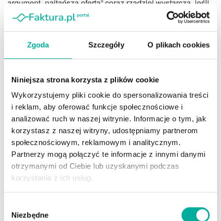
argument „najtańsza oferta” coraz rzadziej wystarcza, jeśli
nie idzie za nim wygoda zakupu, dobra komunikacja,
zaufanie do marki i poczucie, że klient dostaje wartość
większą niż sama cena na paragonie.
Zgoda
Szczegóły
O plikach cookies
Dlaczego firmy powinny patrzeć
Niniejsza strona korzysta z plików cookie
na Polskę inaczej niż 10 lat
Wykorzystujemy pliki cookie do spersonalizowania treści
temu?
i reklam, aby oferować funkcje społecznościowe i
analizować ruch w naszej witrynie. Informacje o tym, jak
Dla biznesu dane Eurostatu są sygnałem, że Polska coraz
korzystasz z naszej witryny, udostępniamy partnerom
mniej przypomina rynek oparty wyłącznie na przewadze
społecznościowym, reklamowym i analitycznym.
niskich kosztów. Przez lata wiele firm budowało tu
Partnerzy mogą połączyć te informacje z innymi danymi
sprzedaż głównie na cenie, promocjach i prostym
otrzymanymi od Ciebie lub uzyskanymi podczas
założeniu, że klient wybierze tańszą alternatywę, nawet
korzystania z ich usług.
jeśli będzie mniej wygodna, słabiej obsłużona albo gorzej
zaprojektowana. Ten model nadal działa w części
Wybór
kategorii, ale coraz częściej okazuje się niewystarczający.
Niezbędne
zgody