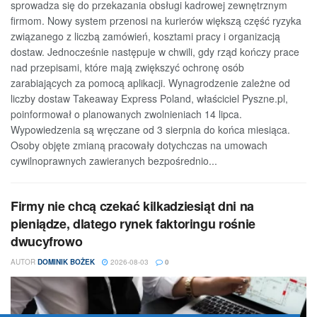
sprowadza się do przekazania obsługi kadrowej zewnętrznym
firmom. Nowy system przenosi na kurierów większą część ryzyka
związanego z liczbą zamówień, kosztami pracy i organizacją
dostaw. Jednocześnie następuje w chwili, gdy rząd kończy prace
nad przepisami, które mają zwiększyć ochronę osób
zarabiających za pomocą aplikacji. Wynagrodzenie zależne od
liczby dostaw Takeaway Express Poland, właściciel Pyszne.pl,
poinformował o planowanych zwolnieniach 14 lipca.
Wypowiedzenia są wręczane od 3 sierpnia do końca miesiąca.
Osoby objęte zmianą pracowały dotychczas na umowach
cywilnoprawnych zawieranych bezpośrednio...
Firmy nie chcą czekać kilkadziesiąt dni na
pieniądze, dlatego rynek faktoringu rośnie
dwucyfrowo
AUTOR
DOMINIK BOŻEK
2026-08-03
0