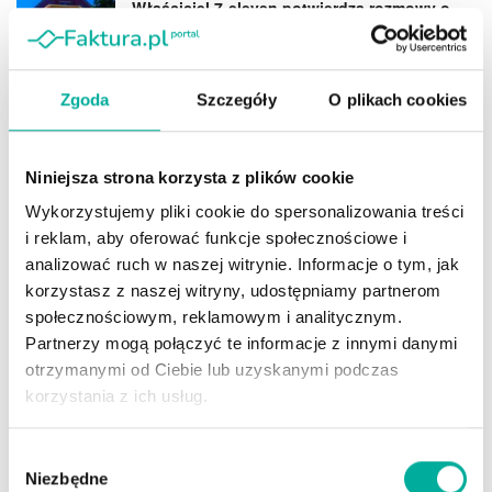
Właściciel 7-eleven potwierdza rozmowy o
inwestycji w Żabkę. Japończycy szukają
drogi do Europy
2026-07-20
Zgoda
Szczegóły
O plikach cookies
Właściciel firmy jako dyrektor finansowy.
Dlaczego saldo konta to za mało?
2026-07-09
Niniejsza strona korzysta z plików cookie
Wykorzystujemy pliki cookie do spersonalizowania treści
i reklam, aby oferować funkcje społecznościowe i
analizować ruch w naszej witrynie. Informacje o tym, jak
Możliwość korzystania ze zniżek za wcześniejszą
korzystasz z naszej witryny, udostępniamy partnerom
płatność
społecznościowym, reklamowym i analitycznym.
Partnerzy mogą połączyć te informacje z innymi danymi
Wielu dostawców oferuje rabaty 2–5% za płatność „z góry”
otrzymanymi od Ciebie lub uzyskanymi podczas
lub „w 7 dni”. Dla firmy, która ma gotówkę, to bezpośredni
korzystania z ich usług.
sposób na obniżenie kosztów działalności. Co więcej – w
wielu branżach taka elastyczność oznacza wyższą marżę,
Wybór
a więc zysk realny, nie tylko księgowy.
Niezbędne
zgody