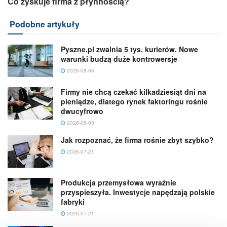
Co zyskuje firma z płynnością?
Podobne artykuły
Pyszne.pl zwalnia 5 tys. kurierów. Nowe
warunki budzą duże kontrowersje
2026-08-05
Firmy nie chcą czekać kilkadziesiąt dni na
pieniądze, dlatego rynek faktoringu rośnie
dwucyfrowo
2026-08-03
Jak rozpoznać, że firma rośnie zbyt szybko?
2026-07-21
Produkcja przemysłowa wyraźnie
przyspieszyła. Inwestycje napędzają polskie
fabryki
2026-07-21