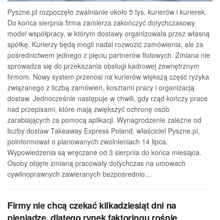
Pyszne.pl rozpoczęło zwalnianie około 5 tys. kurierów i kurierek.
Do końca sierpnia firma zamierza zakończyć dotychczasowy
model współpracy, w którym dostawy organizowała przez własną
spółkę. Kurierzy będą mogli nadal rozwozić zamówienia, ale za
pośrednictwem jednego z pięciu partnerów flotowych. Zmiana nie
sprowadza się do przekazania obsługi kadrowej zewnętrznym
firmom. Nowy system przenosi na kurierów większą część ryzyka
związanego z liczbą zamówień, kosztami pracy i organizacją
dostaw. Jednocześnie następuje w chwili, gdy rząd kończy prace
nad przepisami, które mają zwiększyć ochronę osób
zarabiających za pomocą aplikacji. Wynagrodzenie zależne od
liczby dostaw Takeaway Express Poland, właściciel Pyszne.pl,
poinformował o planowanych zwolnieniach 14 lipca.
Wypowiedzenia są wręczane od 3 sierpnia do końca miesiąca.
Osoby objęte zmianą pracowały dotychczas na umowach
cywilnoprawnych zawieranych bezpośrednio...
Firmy nie chcą czekać kilkadziesiąt dni na
pieniądze, dlatego rynek faktoringu rośnie