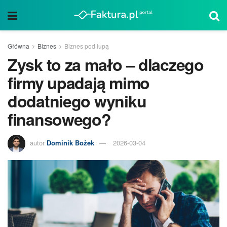
Główna
Biznes
Biznes pod lupą
Zysk to za mało – dlaczego
firmy upadają mimo
dodatniego wyniku
finansowego?
autor
Dominik Bożek
2026-03-04