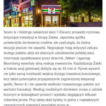
Seven & i Holdings (właściciel sieci 7-Eleven) prowadzi rozmowy
dotyczące inwestycji w Grupę Żabka. Japońska spółka
potwierdziła doniesienia mediów, ale zastrzegła, że żadna
decyzja jeszcze nie zapadła. Negocjacje mają dotyczyć zakupu
dużego pakietu akcji od obecnych udziałowców polskiej sieci.
Informacje opublikowane przez dziennik „Nikkei” i agencję
Bloomberg wywołały silną reakcję inwestorów. Kapitalizacja Żabki
w trakcie sesji giełdowej zbliżyła się do 33 mld zł. Rynek wycenił
nie tylko samą możliwość wejścia dużego inwestora branżowego,
lecz także potencjalne przyspieszenie zagranicznej ekspansji
spółki. Seven & i nie ujawniło wielkości rozważanego pakietu ani
wartości transakcji. Według medialnych doniesień mowa o udziale
liczonym w dziesiątkach procent i wydatku sięgającym kilkuset
miliardów jenów. Przy takiej skali byłaby to jedna z największych
zagranicznych inwestycji japońskiej grupy w...