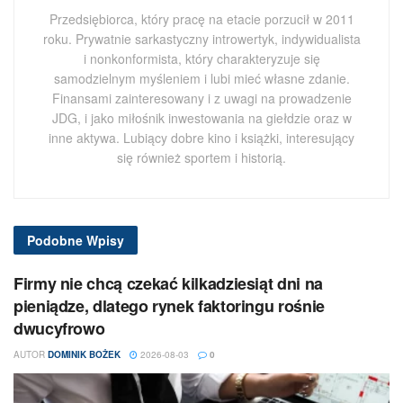
Przedsiębiorca, który pracę na etacie porzucił w 2011
roku. Prywatnie sarkastyczny introwertyk, indywidualista
i nonkonformista, który charakteryzuje się
samodzielnym myśleniem i lubi mieć własne zdanie.
Finansami zainteresowany i z uwagi na prowadzenie
JDG, i jako miłośnik inwestowania na giełdzie oraz w
inne aktywa. Lubiący dobre kino i książki, interesujący
się również sportem i historią.
Podobne
Wpisy
Firmy nie chcą czekać kilkadziesiąt dni na
pieniądze, dlatego rynek faktoringu rośnie
dwucyfrowo
AUTOR
DOMINIK BOŻEK
2026-08-03
0