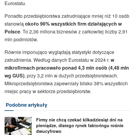
Eurostatu.
Ponadto przedsiębiorstwa zatrudniające mniej niż 10 osób
stanowią
około 96% wszystkich firm działających w
Polsce
. To 2,36 miliona biznesów z całkowitej liczby 2,91
mln podmiotów.
Równie imponująco wyglądają statystyki dotyczące
zatrudnienia. Według danych Eurostatu w 2024 r.
w
mikrofirmach pracowało ponad 4,3 mln osób (4,48 mln
wg GUS)
, przy 3,2 mln w dużych przedsiębiorstwach.
Mikroprzedsiębiorstwa zapewniały blisko 38% wszystkich
miejsc pracy w sektorze przedsiębiorstw.
Podobne artykuły
Firmy nie chcą czekać kilkadziesiąt dni na
pieniądze, dlatego rynek faktoringu rośnie
dwucyfrowo