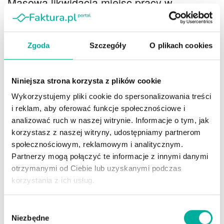
Masowa likwidacja miejsc pracy w
mniejszych miejscowościach
Jeżeli upada mała firma transportowa lub budowlana,
Zgoda
Szczegóły
O plikach cookies
pracę natychmiast traci kilka lub kilkanaście osób.
Natomiast
podczas masowej fali bankructw, w skali
całego kraju, z rynku znikają setki tysięcy stanowisk
Niniejsza strona korzysta z plików cookie
pracy
. Co gorsza, zwolniony kierowca czy murarz,
Wykorzystujemy pliki cookie do spersonalizowania treści
zwłaszcza z małego miasteczka, nie znajdzie natychmiast
i reklam, aby oferować funkcje społecznościowe i
zatrudnienia w gigantycznej korporacji. Albo trafia na
analizować ruch w naszej witrynie. Informacje o tym, jak
bezrobocie, albo ucieka do szarej strefy.
korzystasz z naszej witryny, udostępniamy partnerom
społecznościowym, reklamowym i analitycznym.
Śmierć ekonomiczna małych miast
Partnerzy mogą połączyć te informacje z innymi danymi
otrzymanymi od Ciebie lub uzyskanymi podczas
W miasteczkach liczących po 10 000 czy 20 000
korzystania z ich usług.
mieszkańców nie ma fabryk Amazona ani wieżowców z
korporacjami. Krwiobiegiem gospodarki są tam lokalni
Wybór
przedsiębiorcy. Jeżeli małe firmy zaczną się zamykać,
Niezbędne
zgody
mieszkańcy będą zostawiać pieniądze w regionie, na