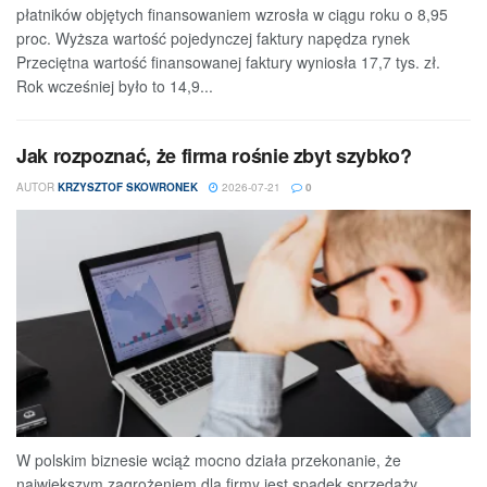
płatników objętych finansowaniem wzrosła w ciągu roku o 8,95
proc. Wyższa wartość pojedynczej faktury napędza rynek
Przeciętna wartość finansowanej faktury wyniosła 17,7 tys. zł.
Rok wcześniej było to 14,9...
Jak rozpoznać, że firma rośnie zbyt szybko?
AUTOR
KRZYSZTOF SKOWRONEK
2026-07-21
0
W polskim biznesie wciąż mocno działa przekonanie, że
największym zagrożeniem dla firmy jest spadek sprzedaży.