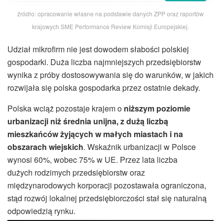
źródło: opracowanie własne na podstawie danych ZPP oraz raportów
krajowych SME Performance Review Komisji Europejskiej.
Udział mikrofirm nie jest dowodem słabości polskiej
gospodarki. Duża liczba najmniejszych przedsiębiorstw
wynika z próby dostosowywania się do warunków, w jakich
rozwijała się polska gospodarka przez ostatnie dekady.
Polska wciąż pozostaje krajem o
niższym poziomie
urbanizacji niż średnia unijna, z dużą liczbą
mieszkańców żyjących w małych miastach i na
obszarach wiejskich
. Wskaźnik urbanizacji w Polsce
wynosi 60%, wobec 75% w UE. Przez lata liczba
dużych rodzimych przedsiębiorstw oraz
międzynarodowych korporacji pozostawała ograniczona,
stąd rozwój lokalnej przedsiębiorczości stał się naturalną
odpowiedzią rynku.