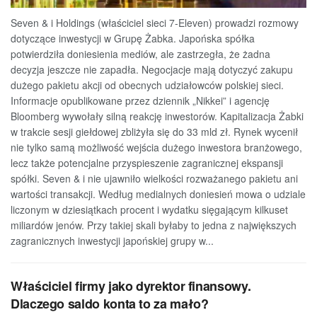
Seven & i Holdings (właściciel sieci 7-Eleven) prowadzi rozmowy
dotyczące inwestycji w Grupę Żabka. Japońska spółka
potwierdziła doniesienia mediów, ale zastrzegła, że żadna
decyzja jeszcze nie zapadła. Negocjacje mają dotyczyć zakupu
dużego pakietu akcji od obecnych udziałowców polskiej sieci.
Informacje opublikowane przez dziennik „Nikkei” i agencję
Bloomberg wywołały silną reakcję inwestorów. Kapitalizacja Żabki
w trakcie sesji giełdowej zbliżyła się do 33 mld zł. Rynek wycenił
nie tylko samą możliwość wejścia dużego inwestora branżowego,
lecz także potencjalne przyspieszenie zagranicznej ekspansji
spółki. Seven & i nie ujawniło wielkości rozważanego pakietu ani
wartości transakcji. Według medialnych doniesień mowa o udziale
liczonym w dziesiątkach procent i wydatku sięgającym kilkuset
miliardów jenów. Przy takiej skali byłaby to jedna z największych
zagranicznych inwestycji japońskiej grupy w...
Właściciel firmy jako dyrektor finansowy.
Dlaczego saldo konta to za mało?