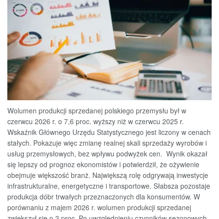
Wolumen produkcji sprzedanej polskiego przemysłu był w
czerwcu 2026 r. o 7,6 proc. wyższy niż w czerwcu 2025 r.
Wskaźnik Głównego Urzędu Statystycznego jest liczony w cenach
stałych. Pokazuje więc zmianę realnej skali sprzedaży wyrobów i
usług przemysłowych, bez wpływu podwyżek cen. Wynik okazał
się lepszy od prognoz ekonomistów i potwierdził, że ożywienie
obejmuje większość branż. Największą rolę odgrywają inwestycje
infrastrukturalne, energetyczne i transportowe. Słabsza pozostaje
produkcja dóbr trwałych przeznaczonych dla konsumentów. W
porównaniu z majem 2026 r. wolumen produkcji sprzedanej
zwiększył się o 2 proc. Po uwzględnieniu czynników sezonowych