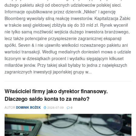
dużego pakietu akcji od obecnych udziałowców polskiej sieci.
Informacje opublikowane przez dziennik „Nikkei” i agencję
Bloomberg wywołały silną reakcję inwestorów. Kapitalizacja Żabki
w trakcie sesji giełdowej zbliżyła się do 33 mld zł. Rynek wycenił
nie tylko samą możliwość wejścia dużego inwestora branżowego,
lecz także potencjalne przyspieszenie zagranicznej ekspansji
spółki. Seven & i nie ujawniło wielkości rozważanego pakietu ani
wartości transakcji. Według medialnych doniesień mowa o udziale
liczonym w dziesiątkach procent i wydatku sięgającym kilkuset
miliardów jenów. Przy takiej skali byłaby to jedna z największych
zagranicznych inwestycji japońskiej grupy w...
Właściciel firmy jako dyrektor finansowy.
Dlaczego saldo konta to za mało?
AUTOR
DOMINIK BOŻEK
2026-07-09
0