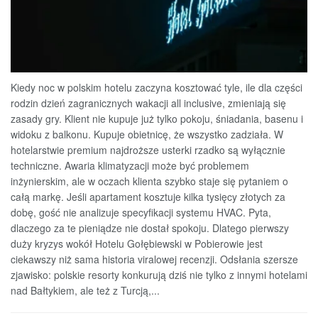
Kiedy noc w polskim hotelu zaczyna kosztować tyle, ile dla części
rodzin dzień zagranicznych wakacji all inclusive, zmieniają się
zasady gry. Klient nie kupuje już tylko pokoju, śniadania, basenu i
widoku z balkonu. Kupuje obietnicę, że wszystko zadziała. W
hotelarstwie premium najdroższe usterki rzadko są wyłącznie
techniczne. Awaria klimatyzacji może być problemem
inżynierskim, ale w oczach klienta szybko staje się pytaniem o
całą markę. Jeśli apartament kosztuje kilka tysięcy złotych za
dobę, gość nie analizuje specyfikacji systemu HVAC. Pyta,
dlaczego za te pieniądze nie dostał spokoju. Dlatego pierwszy
duży kryzys wokół Hotelu Gołębiewski w Pobierowie jest
ciekawszy niż sama historia viralowej recenzji. Odsłania szersze
zjawisko: polskie resorty konkurują dziś nie tylko z innymi hotelami
nad Bałtykiem, ale też z Turcją,...