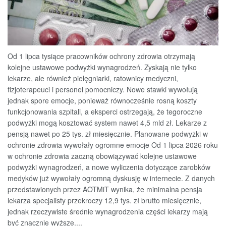
Od 1 lipca tysiące pracowników ochrony zdrowia otrzymają
kolejne ustawowe podwyżki wynagrodzeń. Zyskają nie tylko
lekarze, ale również pielęgniarki, ratownicy medyczni,
fizjoterapeuci i personel pomocniczy. Nowe stawki wywołują
jednak spore emocje, ponieważ równocześnie rosną koszty
funkcjonowania szpitali, a eksperci ostrzegają, że tegoroczne
podwyżki mogą kosztować system nawet 4,5 mld zł. Lekarze z
pensją nawet po 25 tys. zł miesięcznie. Planowane podwyżki w
ochronie zdrowia wywołały ogromne emocje Od 1 lipca 2026 roku
w ochronie zdrowia zaczną obowiązywać kolejne ustawowe
podwyżki wynagrodzeń, a nowe wyliczenia dotyczące zarobków
medyków już wywołały ogromną dyskusję w internecie. Z danych
przedstawionych przez AOTMiT wynika, że minimalna pensja
lekarza specjalisty przekroczy 12,9 tys. zł brutto miesięcznie,
jednak rzeczywiste średnie wynagrodzenia części lekarzy mają
być znacznie wyższe....