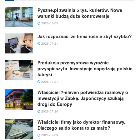
Pyszne.pl zwalnia 5 tys. kurierów. Nowe
warunki budzą duże kontrowersje
2026-08-05
Jak rozpoznać, że firma rośnie zbyt szybko?
2026-07-21
Produkcja przemysłowa wyraźnie
przyspieszyła. Inwestycje napędzają polskie
fabryki
2026-07-21
Właściciel 7-eleven potwierdza rozmowy o
inwestycji w Żabkę. Japończycy szukają
drogi do Europy
2026-07-20
Właściciel firmy jako dyrektor finansowy.
Dlaczego saldo konta to za mało?
2026-07-09