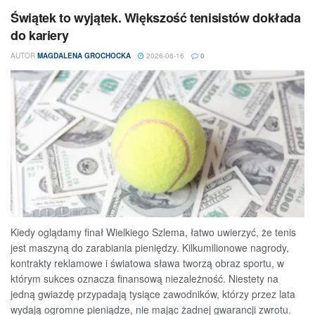
Świątek to wyjątek. Większość tenisistów dokłada
do kariery
AUTOR
MAGDALENA GROCHOCKA
2026-06-16
0
Kiedy oglądamy finał Wielkiego Szlema, łatwo uwierzyć, że tenis
jest maszyną do zarabiania pieniędzy. Kilkumilionowe nagrody,
kontrakty reklamowe i światowa sława tworzą obraz sportu, w
którym sukces oznacza finansową niezależność. Niestety na
jedną gwiazdę przypadają tysiące zawodników, którzy przez lata
wydają ogromne pieniądze, nie mając żadnej gwarancji zwrotu.