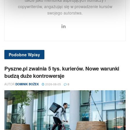
także jako mentorka aspirujących tłumaczy i
copywriterów, angażując się w prowadzenie kursów
swojego autorstwa.
Podobne
Wpisy
Pyszne.pl zwalnia 5 tys. kurierów. Nowe warunki
budzą duże kontrowersje
AUTOR
DOMINIK BOŻEK
2026-08-05
0