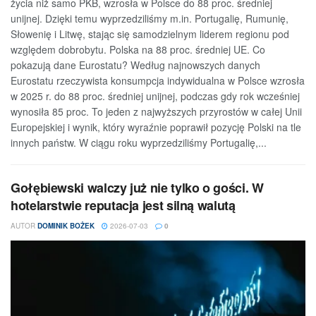
życia niż samo PKB, wzrosła w Polsce do 88 proc. średniej
unijnej. Dzięki temu wyprzedziliśmy m.in. Portugalię, Rumunię,
Słowenię i Litwę, stając się samodzielnym liderem regionu pod
względem dobrobytu. Polska na 88 proc. średniej UE. Co
pokazują dane Eurostatu? Według najnowszych danych
Eurostatu rzeczywista konsumpcja indywidualna w Polsce wzrosła
w 2025 r. do 88 proc. średniej unijnej, podczas gdy rok wcześniej
wynosiła 85 proc. To jeden z najwyższych przyrostów w całej Unii
Europejskiej i wynik, który wyraźnie poprawił pozycję Polski na tle
innych państw. W ciągu roku wyprzedziliśmy Portugalię,...
Gołębiewski walczy już nie tylko o gości. W
hotelarstwie reputacja jest silną walutą
AUTOR
DOMINIK BOŻEK
2026-07-03
0