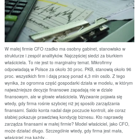
W małej firmie CFO rzadko ma osobny gabinet, stanowisko w
strukturze i zespół analityków. Najczęściej siedzi za biurkiem
właściciela. To nie jest to marginalny temat. Mikrofirmy
odpowiadają w Polsce za około 30 proc. PKB, stanowią około 96
proc. wszystkich firm i dają pracę ponad 4,3 mln osób. Z tego
wynika, że ogromna część gospodarki działa w modelu, w którym
najważniejsze decyzje finansowe zapadają nie w dziale
finansowym, ale w głowie właściciela. Wyzwanie pojawia się
wtedy, gdy firma rośnie szybciej niż jej sposób zarządzania
finansami. Saldo konta nadal daje poczucie kontroli, ale coraz
słabiej pokazuje prawdziwą kondycję biznesu. Kto naprawdę
zarządza finansami w małej firmie? Model właściciel, jako CFO,
może działać długo. Szczególnie wtedy, gdy firma jest mała,
właściciel zna każdy...