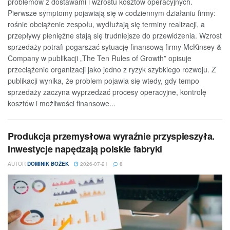
problemów z dostawami i wzrostu kosztów operacyjnych.
Pierwsze symptomy pojawiają się w codziennym działaniu firmy:
rośnie obciążenie zespołu, wydłużają się terminy realizacji, a
przepływy pieniężne stają się trudniejsze do przewidzenia. Wzrost
sprzedaży potrafi pogarszać sytuację finansową firmy McKinsey &
Company w publikacji „The Ten Rules of Growth” opisuje
przeciążenie organizacji jako jedno z ryzyk szybkiego rozwoju. Z
publikacji wynika, że problem pojawia się wtedy, gdy tempo
sprzedaży zaczyna wyprzedzać procesy operacyjne, kontrolę
kosztów i możliwości finansowe...
Produkcja przemysłowa wyraźnie przyspieszyła.
Inwestycje napędzają polskie fabryki
AUTOR
DOMINIK BOŻEK
2026-07-21
0