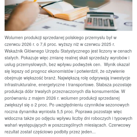
Wolumen produkcji sprzedanej polskiego przemysłu był w
czerwcu 2026 r. o 7,6 proc. wyższy niż w czerwcu 2025 r.
Wskaźnik Głównego Urzędu Statystycznego jest liczony w cenach
stałych. Pokazuje więc zmianę realnej skali sprzedaży wyrobów i
usług przemysłowych, bez wpływu podwyżek cen. Wynik okazał
się lepszy od prognoz ekonomistów i potwierdził, że ożywienie
obejmuje większość branż. Największą rolę odgrywają inwestycje
infrastrukturalne, energetyczne i transportowe. Słabsza pozostaje
produkcja dóbr trwałych przeznaczonych dla konsumentów. W
porównaniu z majem 2026 r. wolumen produkcji sprzedanej
zwiększył się o 2 proc. Po uwzględnieniu czynników sezonowych
roczna dynamika wyniosła 5,5 proc. Poprawa pozostaje więc
widoczna także po odjęciu wpływu liczby dni roboczych i typowych
wahań występujących w poszczególnych miesiącach. Czerwcowy
rezultat został częściowo podbity przez jeden...