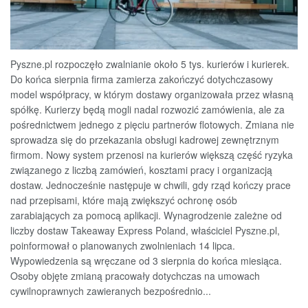
Pyszne.pl rozpoczęło zwalnianie około 5 tys. kurierów i kurierek.
Do końca sierpnia firma zamierza zakończyć dotychczasowy
model współpracy, w którym dostawy organizowała przez własną
spółkę. Kurierzy będą mogli nadal rozwozić zamówienia, ale za
pośrednictwem jednego z pięciu partnerów flotowych. Zmiana nie
sprowadza się do przekazania obsługi kadrowej zewnętrznym
firmom. Nowy system przenosi na kurierów większą część ryzyka
związanego z liczbą zamówień, kosztami pracy i organizacją
dostaw. Jednocześnie następuje w chwili, gdy rząd kończy prace
nad przepisami, które mają zwiększyć ochronę osób
zarabiających za pomocą aplikacji. Wynagrodzenie zależne od
liczby dostaw Takeaway Express Poland, właściciel Pyszne.pl,
poinformował o planowanych zwolnieniach 14 lipca.
Wypowiedzenia są wręczane od 3 sierpnia do końca miesiąca.
Osoby objęte zmianą pracowały dotychczas na umowach
cywilnoprawnych zawieranych bezpośrednio...