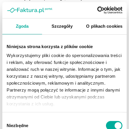
wyniesie 100 tys. zł. Nowe przepisy mogą wpłynąć zarówno na
strategie inwestorów indywidualnych, jak i na sposób
gromadzenia oszczędności przez gospodarstwa domowe. O
Zgoda
Szczegóły
O plikach cookies
tym, czy reforma okaże się sukcesem, zdecydują pierwsze lata
funkcjonowania systemu po jego uruchomieniu.
Niniejsza strona korzysta z plików cookie
Dla większości oszczędzających kluczowe będzie porównanie
korzyści podatkowych z nowymi kosztami wynikającymi z
Wykorzystujemy pliki cookie do spersonalizowania treści
podatku od aktywów. Osoby inwestujące większe kwoty
i reklam, aby oferować funkcje społecznościowe i
powinny już teraz śledzić dalsze prace nad ustawą, ponieważ
analizować ruch w naszej witrynie. Informacje o tym, jak
korzystasz z naszej witryny, udostępniamy partnerom
ostateczny kształt przepisów może wpłynąć na opłacalność
społecznościowym, reklamowym i analitycznym.
różnych form oszczędzania.
Partnerzy mogą połączyć te informacje z innymi danymi
otrzymanymi od Ciebie lub uzyskanymi podczas
Oceń wpis
korzystania z ich usług.
Tags:
biznes pod lupą
OKI
Wybór
Niezbędne
zgody