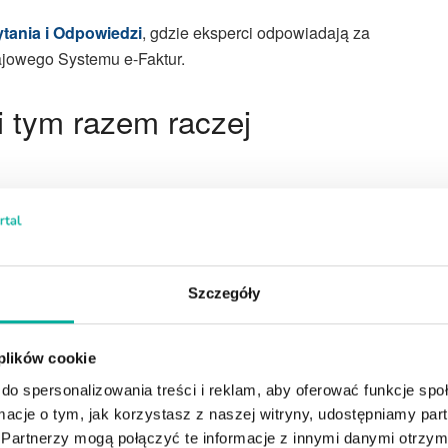
tania i Odpowiedzi
, gdzie eksperci odpowiadają za
ajowego Systemu e-Faktur.
i tym razem raczej
 czasie, ale jego kierunek jest jednoznaczny.
 a kolejne dołączą do nich w kwietniu.
przedsiębiorcami pokazują coś innego. Wciąż pojawia się
Szczegóły
„pewnie jeszcze coś się zmieni”.
 plików cookie
ięciach. Tyle że tym razem ryzyko polega na czymś
do spersonalizowania treści i reklam, aby oferować funkcje sp
ro w momencie obowiązku, firma wchodzi w KSeF w trybie
ormacje o tym, jak korzystasz z naszej witryny, udostępniamy p
Partnerzy mogą połączyć te informacje z innymi danymi otrzym