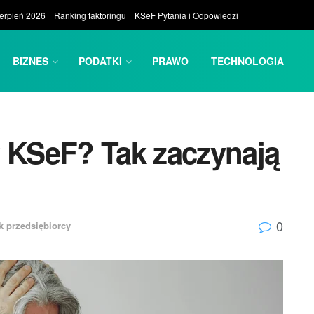
ierpień 2026
Ranking faktoringu
KSeF Pytania i Odpowiedzi
BIZNES
PODATKI
PRAWO
TECHNOLOGIA
w KSeF? Tak zaczynają
0
k przedsiębiorcy