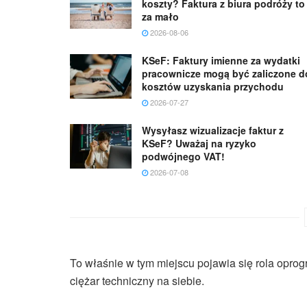
koszty? Faktura z biura podróży to
za mało
2026-08-06
KSeF: Faktury imienne za wydatki
pracownicze mogą być zaliczone d
kosztów uzyskania przychodu
2026-07-27
Wysyłasz wizualizacje faktur z
KSeF? Uważaj na ryzyko
podwójnego VAT!
2026-07-08
To właśnie w tym miejscu pojawia się rola oprogr
ciężar techniczny na siebie.