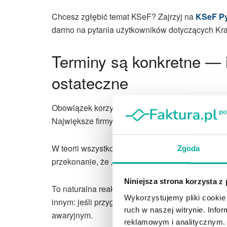
Chcesz zgłębić temat KSeF? Zajrzyj na
KSeF Py
darmo na pytania użytkowników dotyczących Kr
Terminy są konkretne — 
ostateczne
Obowiązek korzystania z KSeF został rozłożony w
Największe firmy weszły w system jako pierwsze,
W teorii wszystko jest jasne. Jednak rozmowy z 
Zgoda
przekonanie, że „zobaczymy bliżej terminu” albo 
Niniejsza strona korzysta z
To naturalna reakcja po wcześniejszych przesun
Wykorzystujemy pliki cookie 
innym: jeśli przygotowania zaczynają się dopie
ruch w naszej witrynie. Inf
awaryjnym.
reklamowym i analitycznym. 