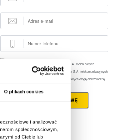
Zaznacz wszystkie
Wyrażam zgodę na przetwarzanie przez eFaktor S.A. moich danych
osobowych
(rozwiń)
Wyrażam zgodę na wykorzystywanie przez eFaktor S.A. telekomunikacyjnych
urządzeń końcowych
(rozwiń)
Wyrażam zgodę na otrzymywanie informacji handlowych drogą elektroniczną
(rozwiń)
O plikach cookies
ZAMÓW ROZMOWĘ
ołecznościowe i analizować
artnerom społecznościowym,
anymi od Ciebie lub