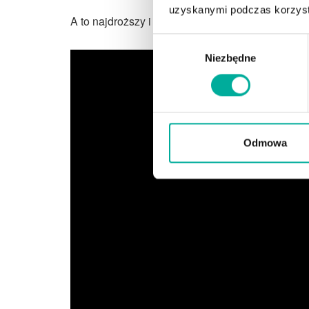
uzyskanymi podczas korzysta
A to najdroższy i najbardziej stresujący scenariu
Wybór
Niezbędne
zgody
Odmowa