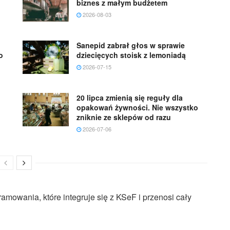
biznes z małym budżetem
2026-08-03
Sanepid zabrał głos w sprawie
o
dziecięcych stoisk z lemoniadą
2026-07-15
20 lipca zmienią się reguły dla
opakowań żywności. Nie wszystko
zniknie ze sklepów od razu
2026-07-06
amowania, które integruje się z KSeF i przenosi cały