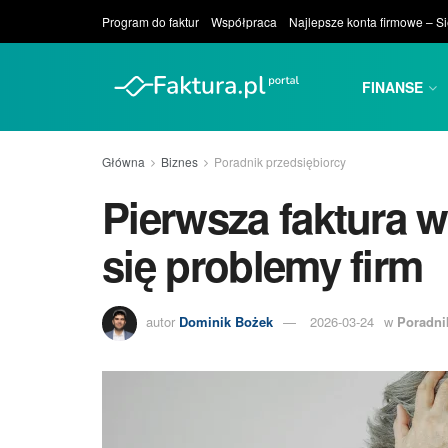
Program do faktur
Współpraca
Najlepsze konta firmowe – S
FINANSE
Główna
Biznes
Poradnik przedsiębiorcy
Pierwsza faktura 
się problemy firm
autor
Dominik Bożek
2026-03-24
w
Poradni