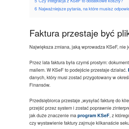
5
Czy integracja z KSeF to dodatkowe koszty?
6
Najważniejsze pytania, na które musisz odpowi
Faktura przestaje być pl
Największa zmiana, jaką wprowadza KSeF, nie je
Przez lata faktura była czymś prostym: dokument
mailem. W KSeF to podejście przestaje działać.
danych, który musi zostać przygotowany w okreś
Finansów.
Przedsiębiorca przestaje „wysyłać fakturę do kl
przejść przez system i zostać poprawnie zinterpr
jak duże znaczenie ma
program KSeF
, z które
czy wystawienie faktury zajmuje kilkanaście sekun