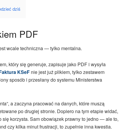
edzieć dziś
ikiem PDF
st wcale techniczna — tylko mentalna.
em, który się generuje, zapisuje jako PDF i wysyła
Faktura KSeF
nie jest już plikiem, tylko zestawem
lony sposób i przesłany do systemu Ministerstwa
ienta”, a zaczyna pracować na danych, które muszą
etowane po drugiej stronie. Dopiero na tym etapie widać,
go się korzysta. Sam obowiązek prawny to jedno — ale to,
d czy kilka minut frustracji, to zupełnie inna kwestia.