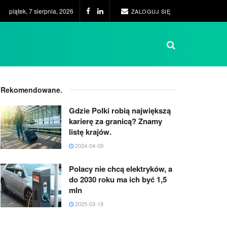
piątek, 7 sierpnia, 2026
ZALOGUJ SIĘ
Rekomendowane
.
Gdzie Polki robią największą
karierę za granicą? Znamy
listę krajów.
2024-04-09
Polacy nie chcą elektryków, a
do 2030 roku ma ich być 1,5
mln
2025-03-19