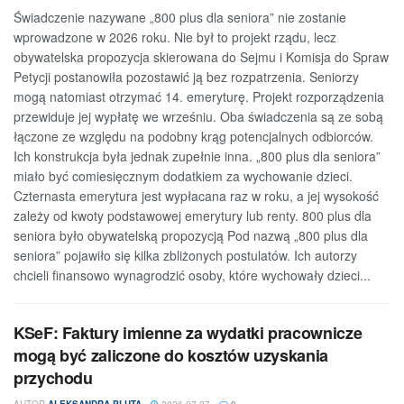
Świadczenie nazywane „800 plus dla seniora” nie zostanie
wprowadzone w 2026 roku. Nie był to projekt rządu, lecz
obywatelska propozycja skierowana do Sejmu i Komisja do Spraw
Petycji postanowiła pozostawić ją bez rozpatrzenia. Seniorzy
mogą natomiast otrzymać 14. emeryturę. Projekt rozporządzenia
przewiduje jej wypłatę we wrześniu. Oba świadczenia są ze sobą
łączone ze względu na podobny krąg potencjalnych odbiorców.
Ich konstrukcja była jednak zupełnie inna. „800 plus dla seniora”
miało być comiesięcznym dodatkiem za wychowanie dzieci.
Czternasta emerytura jest wypłacana raz w roku, a jej wysokość
zależy od kwoty podstawowej emerytury lub renty. 800 plus dla
seniora było obywatelską propozycją Pod nazwą „800 plus dla
seniora” pojawiło się kilka zbliżonych postulatów. Ich autorzy
chcieli finansowo wynagrodzić osoby, które wychowały dzieci...
KSeF: Faktury imienne za wydatki pracownicze
mogą być zaliczone do kosztów uzyskania
przychodu
AUTOR
ALEKSANDRA PLUTA
2026-07-27
0