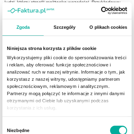
ludzi, którzy stracili małżonka wcześniej. Przykładowo:
renty wdowiej nie otrzyma wdowa w wieku 70 lat i z
emeryturą 1500 złotych, ponieważ jej mąż zmarł w wieku
50 lat.
Zgoda
Szczegóły
O plikach cookies
Poza tym pierwotnie zakładano, że suma dwóch
świadczeń nie może przekroczyć trzykrotność średniej
Niniejsza strona korzysta z plików cookie
emerytury. Tymczasem w ustawie limit dla obu świadczeń
Wykorzystujemy pliki cookie do spersonalizowania treści
wynosi trzykrotność, ale emerytury minimalnej. To
i reklam, aby oferować funkcje społecznościowe i
znacząca różnica. Mniej kontrowersyjne jest wykluczenie
analizować ruch w naszej witrynie. Informacje o tym, jak
seniorów żyjących w związkach partnerskich, a zwłaszcza
korzystasz z naszej witryny, udostępniamy partnerom
rozwodników, ale pojawiają się głosy takich osób, że to
społecznościowym, reklamowym i analitycznym.
niesprawiedliwe. Przykładowo: wdowa po mężu, który
Partnerzy mogą połączyć te informacje z innymi danymi
odszedł od niej w wieku 63 lat, nie może skorzystać z renty
otrzymanymi od Ciebie lub uzyskanymi podczas
wdowiej.
korzystania z ich usług.
Przeczytaj też: „
Emerytury będą coraz niższe. Czy
Wybór
dobrowolny ZUS to dobry pomysł?
„
Niezbędne
zgody