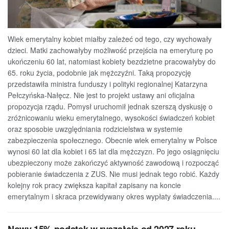
Wiek emerytalny kobiet miałby zależeć od tego, czy wychowały
dzieci. Matki zachowałyby możliwość przejścia na emeryturę po
ukończeniu 60 lat, natomiast kobiety bezdzietne pracowałyby do
65. roku życia, podobnie jak mężczyźni. Taką propozycję
przedstawiła ministra funduszy i polityki regionalnej Katarzyna
Pełczyńska-Nałęcz. Nie jest to projekt ustawy ani oficjalna
propozycja rządu. Pomysł uruchomił jednak szerszą dyskusję o
zróżnicowaniu wieku emerytalnego, wysokości świadczeń kobiet
oraz sposobie uwzględniania rodzicielstwa w systemie
zabezpieczenia społecznego. Obecnie wiek emerytalny w Polsce
wynosi 60 lat dla kobiet i 65 lat dla mężczyzn. Po jego osiągnięciu
ubezpieczony może zakończyć aktywność zawodową i rozpocząć
pobieranie świadczenia z ZUS. Nie musi jednak tego robić. Każdy
kolejny rok pracy zwiększa kapitał zapisany na koncie
emerytalnym i skraca przewidywany okres wypłaty świadczenia....
Nowy 15% podatek w ryczałcie od 2027 roku