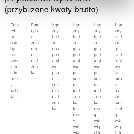
(przybliżone kwoty brutto)
Eme
Eme
Łąc
Łąc
Łąc
Łąc
rytu
rytur
zny
zny
zny
zny
ra
a
bud
bud
bud
bud
oso
zma
żet
żet
żet
żet
by
rłeg
gos
gos
gos
gos
upr
o
pod
pod
pod
pod
awn
mał
arst
arst
arst
arst
ione
żon
wa
wa
wa
wa
j do
ka
prze
po
po
po
rent
d
śmie
śmie
śmie
y
śmie
rci
rci
rci
wdo
rcią
mał
mał
mał
wiej
mał
żon
żon
żon
żon
ka
ka z
ka z
ka
bez
rent
rent
rent
ą
ą
y
wdo
wdo
wdo
wią
wią
wiej
(15
(25